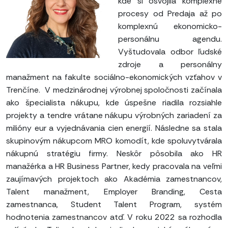
kde si osvojila komplexné
procesy od Predaja až po
komplexnú ekonomicko-
personálnu agendu.
Vyštudovala odbor ľudské
zdroje a personálny
manažment na fakulte sociálno-ekonomických vzťahov v
Trenčíne. V medzinárodnej výrobnej spoločnosti začínala
ako špecialista nákupu, kde úspešne riadila rozsiahle
projekty a tendre vrátane nákupu výrobných zariadení za
milióny eur a vyjednávania cien energií. Následne sa stala
skupinovým nákupcom MRO komodít, kde spoluvytvárala
nákupnú stratégiu firmy. Neskôr pôsobila ako HR
manažérka a HR Business Partner, kedy pracovala na veľmi
zaujímavých projektoch ako Akadémia zamestnancov,
Talent manažment, Employer Branding, Cesta
zamestnanca, Student Talent Program, systém
hodnotenia zamestnancov atď. V roku 2022 sa rozhodla