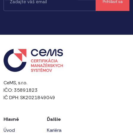
CeMS, s.r.o.
IČO: 35891823
IČ DPH: SK2021849049
Hlavné
Ďalšie
Úvod
Kariéra