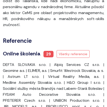
odísť do Talianska, kde riadi ekonomickú, nákupnú a
personálnu agendu v nadnárodnej firme. Aktuálne pôsobí
ako lektor CeMS pre oblasť projektového managementu,
HR, podnikového nákupu a manažérskych soft-skills
zručností.
Referencie
Online školenia
29
Všetky referencie
DEFTA SLOVAKIA s.r.o.
|
Alpiq Services CZ s.r.o.
|
Geomine a.s.
|
ELIMER, a.s.
|
Smurfit Westrock Slovakia, a. s.
|
Astrum LT s.r.o.
|
Virtual Reality Media, a.s.
|
Medline Assembly Slovakia s.r.o.
|
H&O Group I s.r.o.
|
Sociální služby města Brandýs nad Labem-Stará Boleslav
|
FYSAM Auto Decorative Slovakia s.r.o.
|
PFISTERER Czech s.r.o.
|
UNiBON Production s.r.o.
|
JIRI MODELS a.s.
|
PROPLUSCO spol. s r. o.
|