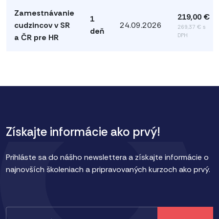
Zamestnávanie
219,00 €
1
cudzincov v SR
24.09.2026
269,37 € s
deň
DPH
a ČR pre HR
Získajte informácie ako prvý!
Prihláste sa do nášho newslettera a získajte informácie o
najnovších školeniach a pripravovaných kurzoch ako prvý.