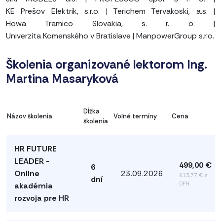
KE Prešov Elektrik, s.r.o.
|
Terichem Tervakoski, a.s.
|
Howa Tramico Slovakia, s. r. o.
|
Univerzita Komenského v Bratislave
|
ManpowerGroup s.r.o.
Školenia organizované lektorom Ing.
Martina Masaryková
Dĺžka
Názov školenia
Voľné termíny
Cena
školenia
HR FUTURE
LEADER -
499,00 €
6
Online
23.09.2026
613,77 € s
dní
DPH
akadémia
rozvoja pre HR