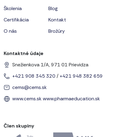
Školenia
Blog
Certifikácia
Kontakt
O nás
Brožúry
Kontaktné údaje
Snežienkova 1/A, 971 01 Prievidza
+421 908 345 320
/
+421 948 382 659
cems@cems.sk
www.cems.sk
www.pharmaeducation.sk
Člen skupiny