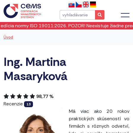
cia normy ISO 19011:2026. POZOR! Neexistuje žiadne prechod
Úvod
Ing. Martina
Masaryková
98,77 %
Recenzie
13
Má viac ako 20 rokov
praktických skúseností vo
firmách s rôznych odvetví,