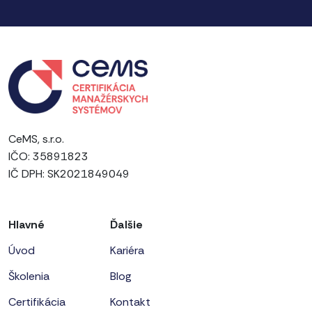
CeMS, s.r.o.
IČO: 35891823
IČ DPH: SK2021849049
Hlavné
Ďalšie
Úvod
Kariéra
Školenia
Blog
Certifikácia
Kontakt