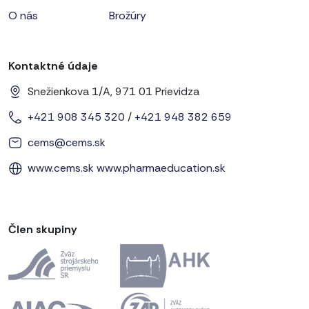
O nás
Brožúry
Kontaktné údaje
Snežienkova 1/A, 971 01 Prievidza
+421 908 345 320
/
+421 948 382 659
cems@cems.sk
www.cems.sk
www.pharmaeducation.sk
Člen skupiny