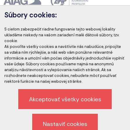
Súbory cookies:
Akreditácia kurzov
S cieľom zabezpečiť riadne fungovanie tejto webovej lokality
ukladáme niekedy na vašom zariadení malé dátové súbory, tzv.
cookie.
Ak povolíte všetky cookies a navštívite nás nabudúce, pripojíte
Akreditovaní audítori
sa vďaka ním rýchlejšie, a náš web vám ponúkne relevantné
informácie a umožní vám počas objednávky jednoduchšie vyplniť
vaše údaje. Súbory cookies používame najmä na anonymnú
analýzu návštevnosti a vylepšovania našich stránok. Ak sa
rozhodnete neakceptovať cookies, nebudete môcť používať
niektoré funkcie na našej webovej stránke.
Akceptovať všetky cookies
Etický kódex spoločnosti
Ochrana osobných údajov
Nastaviť cookies
Odhlásenie z newslettera