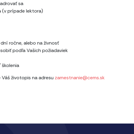
jadrovať sa
a (v prípade lektora)
ní ročne, alebo na živnosť
ôsobiť podľa Vašich požiadaviek
 školenia
e Váš životopis na adresu
zamestnanie@cems.sk