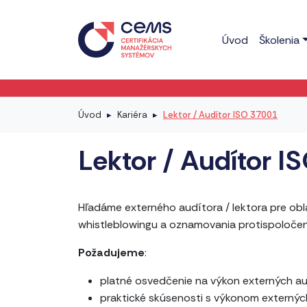
Úvod
Školenia
Úvod
Kariéra
Lektor / Audítor ISO 37001
Lektor / Audítor I
Hľadáme externého audítora / lektora pre obl
whistleblowingu a oznamovania protispoločen
Požadujeme
:
platné osvedčenie na výkon externých a
praktické skúsenosti s výkonom externýc