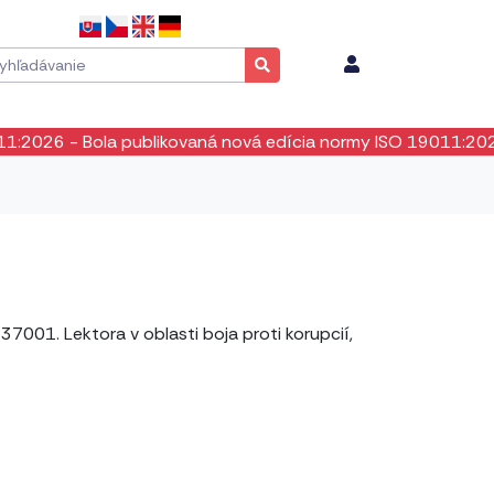
2026
- Bola publikovaná nová edícia normy ISO 19011:2026. P
001. Lektora v oblasti boja proti korupcií,