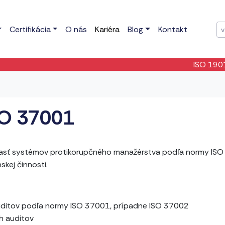
Certifikácia
O nás
Kariéra
Blog
Kontakt
ISO 19011:
SO 37001
asť systémov protikorupčného manažérstva podľa normy ISO 37
skej činnosti.
uditov podľa normy ISO 37001, prípadne ISO 37002
h auditov