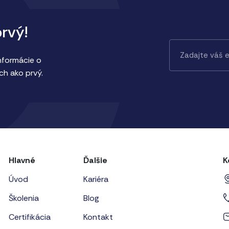
prvý!
informácie o
ch ako prvý.
Hlavné
Ďalšie
K
Úvod
Kariéra
Školenia
Blog
Certifikácia
Kontakt