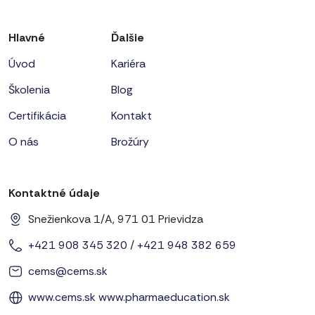
Hlavné
Ďalšie
Úvod
Kariéra
Školenia
Blog
Certifikácia
Kontakt
O nás
Brožúry
Kontaktné údaje
Snežienkova 1/A, 971 01 Prievidza
+421 908 345 320
/
+421 948 382 659
cems@cems.sk
www.cems.sk
www.pharmaeducation.sk