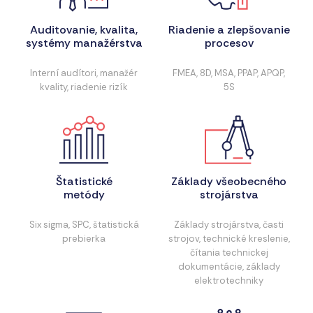
Auditovanie, kvalita,
Riadenie a zlepšovanie
systémy manažérstva
procesov
Interní audítori, manažér
FMEA, 8D, MSA, PPAP, APQP,
kvality, riadenie rizík
5S
Štatistické
Základy všeobecného
metódy
strojárstva
Six sigma, SPC, štatistická
Základy strojárstva, časti
prebierka
strojov, technické kreslenie,
čítania technickej
dokumentácie, základy
elektrotechniky