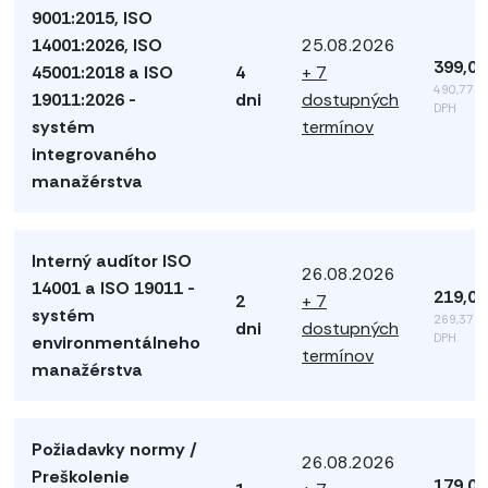
9001:2015, ISO
14001:2026, ISO
25.08.2026
399,00
45001:2018 a ISO
4
+ 7
490,77 €
19011:2026 -
dni
dostupných
DPH
systém
termínov
integrovaného
manažérstva
Interný audítor ISO
26.08.2026
14001 a ISO 19011 -
219,00
2
+ 7
systém
269,37 €
dni
dostupných
DPH
environmentálneho
termínov
manažérstva
Požiadavky normy /
26.08.2026
Preškolenie
179,00