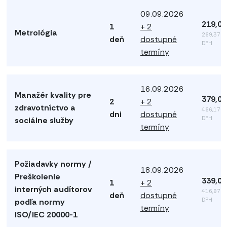
09.09.2026
219,00
1
+ 2
Metrológia
269,37 €
deň
dostupné
DPH
termíny
16.09.2026
Manažér kvality pre
379,00
2
+ 2
zdravotníctvo a
466,17 €
dni
dostupné
DPH
sociálne služby
termíny
Požiadavky normy /
18.09.2026
Preškolenie
339,00
1
+ 2
interných audítorov
416,97 €
deň
dostupné
DPH
podľa normy
termíny
ISO/IEC 20000-1