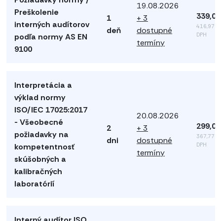
19.08.2026
Preškolenie
339,00
1
+ 3
interných audítorov
416,97 €
deň
dostupné
DPH
podľa normy AS EN
termíny
9100
Interpretácia a
výklad normy
ISO/IEC 17025:2017
20.08.2026
- Všeobecné
299,00
2
+ 3
požiadavky na
367,77 €
dni
dostupné
DPH
kompetentnosť
termíny
skúšobných a
kalibračných
laboratórií
Interný audítor ISO