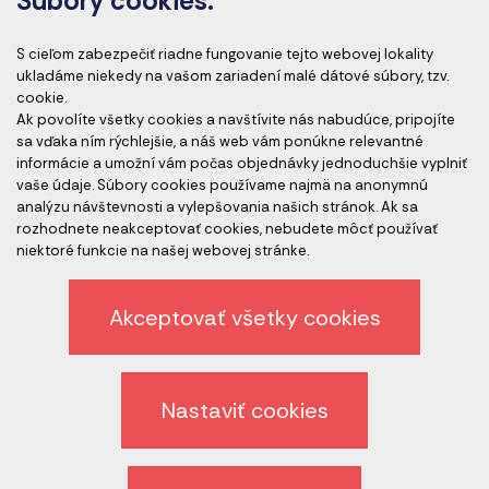
Súbory cookies:
Akreditácia kurzov
S cieľom zabezpečiť riadne fungovanie tejto webovej lokality
ukladáme niekedy na vašom zariadení malé dátové súbory, tzv.
cookie.
Ak povolíte všetky cookies a navštívite nás nabudúce, pripojíte
Akreditovaní audítori
sa vďaka ním rýchlejšie, a náš web vám ponúkne relevantné
informácie a umožní vám počas objednávky jednoduchšie vyplniť
vaše údaje. Súbory cookies používame najmä na anonymnú
analýzu návštevnosti a vylepšovania našich stránok. Ak sa
rozhodnete neakceptovať cookies, nebudete môcť používať
niektoré funkcie na našej webovej stránke.
Akceptovať všetky cookies
Etický kódex spoločnosti
Ochrana osobných údajov
Nastaviť cookies
Odhlásenie z newslettera
Všeobecné obchodné podmienky