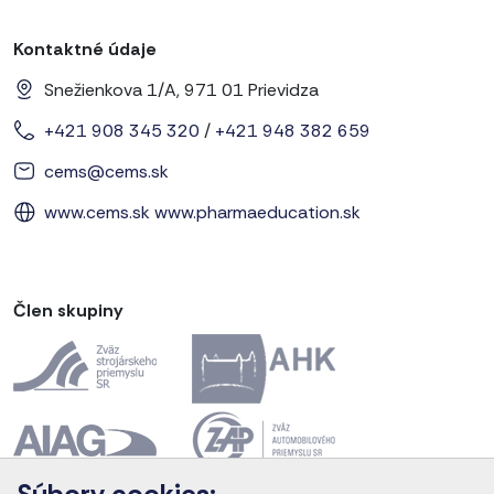
Kontaktné údaje
Snežienkova 1/A, 971 01 Prievidza
+421 908 345 320
/
+421 948 382 659
cems@cems.sk
www.cems.sk
www.pharmaeducation.sk
Člen skupiny