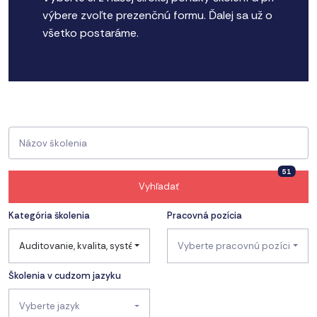
výbere zvoľte prezenčnú formu. Ďalej sa už o
všetko postaráme.
51
Vyhľadať
Kategória školenia
Pracovná pozícia
Auditovanie, kvalita, systémy manažérstva
Vyberte pracovnú pozíciu
Školenia v cudzom jazyku
Vyberte jazyk