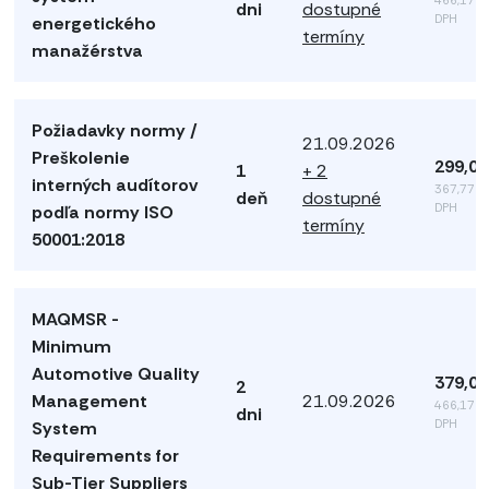
dni
dostupné
DPH
energetického
termíny
manažérstva
Požiadavky normy /
21.09.2026
Preškolenie
299,00
1
+ 2
interných audítorov
367,77 €
deň
dostupné
DPH
podľa normy ISO
termíny
50001:2018
MAQMSR -
Minimum
Automotive Quality
379,00
2
Management
21.09.2026
466,17 €
dni
DPH
System
Requirements for
Sub-Tier Suppliers