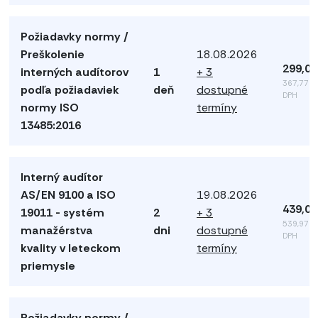
Požiadavky normy /
Preškolenie
18.08.2026
299,00
interných audítorov
1
+ 3
367,77 €
podľa požiadaviek
deň
dostupné
DPH
normy ISO
termíny
13485:2016
Interný audítor
AS/EN 9100 a ISO
19.08.2026
439,00
19011 - systém
2
+ 3
539,97 €
manažérstva
dni
dostupné
DPH
kvality v leteckom
termíny
priemysle
Požiadavky normy /