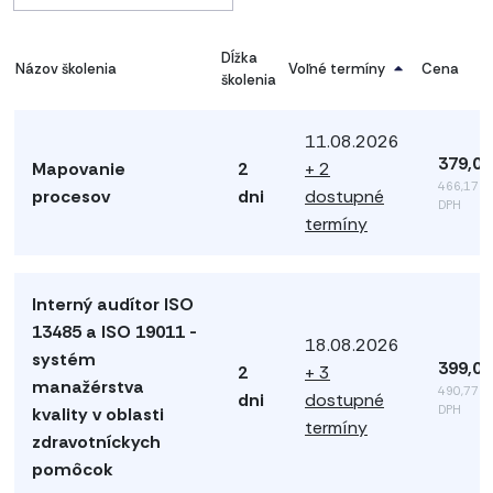
Dĺžka
Názov školenia
Voľné termíny
Cena
školenia
11.08.2026
379,00
Mapovanie
2
+ 2
466,17 €
procesov
dni
dostupné
DPH
termíny
Interný audítor ISO
13485 a ISO 19011 -
18.08.2026
systém
399,00
2
+ 3
manažérstva
490,77 €
dni
dostupné
DPH
kvality v oblasti
termíny
zdravotníckych
pomôcok