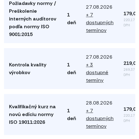
Požiadavky normy /
27.08.2026
Preškolenie
179,00
1
+ 7
interných audítorov
220,17 €
deň
dostupných
DPH
podľa normy ISO
termínov
9001:2015
27.08.2026
219,00
Kontrola kvality
1
+ 3
269,37 €
výrobkov
deň
dostupné
DPH
termíny
28.08.2026
Kvalifikačný kurz na
179,00
1
+ 7
novú edíciu normy
220,17 €
deň
dostupných
DPH
ISO 19011:2026
termínov