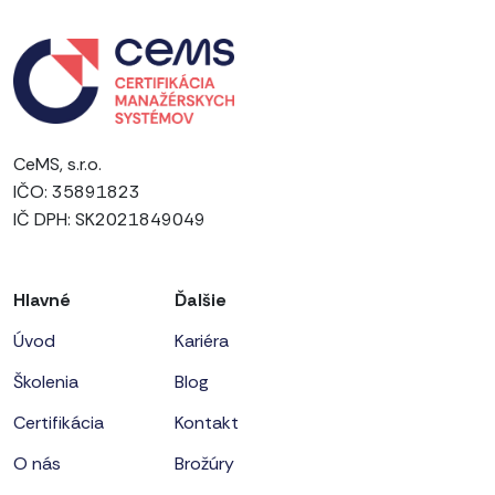
CeMS, s.r.o.
IČO: 35891823
IČ DPH: SK2021849049
Hlavné
Ďalšie
Úvod
Kariéra
Školenia
Blog
Certifikácia
Kontakt
O nás
Brožúry