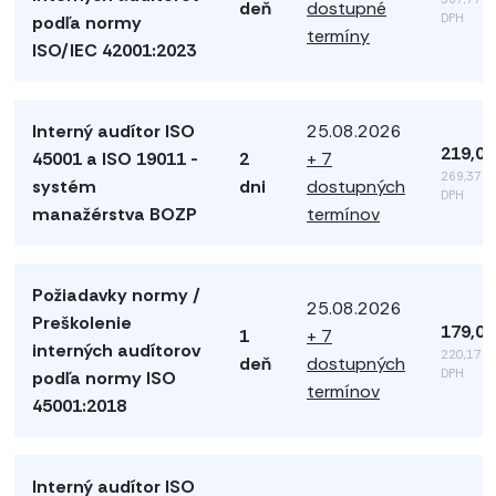
deň
dostupné
DPH
podľa normy
termíny
ISO/IEC 42001:2023
Interný audítor ISO
25.08.2026
219,00
45001 a ISO 19011 -
2
+ 7
269,37 €
systém
dni
dostupných
DPH
manažérstva BOZP
termínov
Požiadavky normy /
25.08.2026
Preškolenie
179,00
1
+ 7
interných audítorov
220,17 €
deň
dostupných
DPH
podľa normy ISO
termínov
45001:2018
Interný audítor ISO