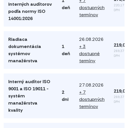
1
+ 7
interných audítorov
220,17 €
deň
dostupných
DPH
podľa normy ISO
termínov
14001:2026
Riadiaca
26.08.2026
219,00
dokumentácia
1
+ 3
269,37 €
systémov
deň
dostupné
DPH
manažérstva
termíny
Interný audítor ISO
27.08.2026
9001 a ISO 19011 -
219,00
2
+ 7
systém
269,37 €
dni
dostupných
DPH
manažérstva
termínov
kvality