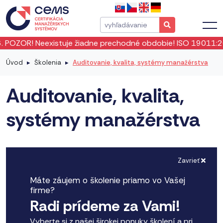
žiadne prechodné obdobie! ISO 19011:2026 vstúpila do platn
Úvod
Školenia
Auditovanie, kvalita, systémy manažérstva
Auditovanie, kvalita,
systémy manažérstva
Zavrieť
Máte záujem o školenie priamo vo Vašej
firme?
Radi prídeme za Vami!
Vyberte si z našej širokej ponuky školení a pri