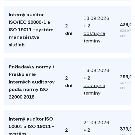
Interný audítor
18.09.2026
ISO/IEC 20000-1 a
439,00
2
+ 2
ISO 19011 - systém
539,97 €
dni
dostupné
DPH
manažérstva
termíny
služieb
Požiadavky normy /
18.09.2026
Preškolenie
299,00
2
+ 2
interných audítorov
367,77 €
dni
dostupné
DPH
podľa normy ISO
termíny
22000:2018
Interný audítor ISO
21.09.2026
50001 a ISO 19011 -
379,00
2
+ 2
systém
466,17 €