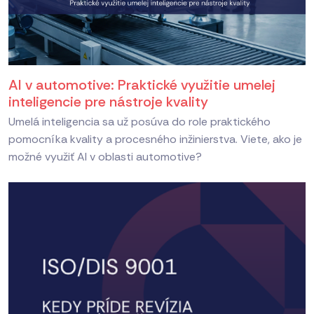
AI v automotive: Praktické využitie umelej
inteligencie pre nástroje kvality
Umelá inteligencia sa už posúva do role praktického
pomocníka kvality a procesného inžinierstva. Viete, ako je
možné využiť AI v oblasti automotive?