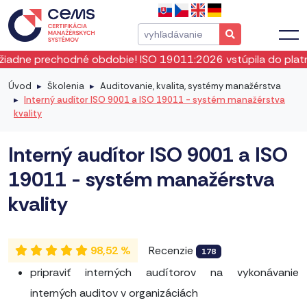
9011:2026 vstúpila do platnosti okamžite od mája 2026. Vše
Úvod
Školenia
Auditovanie, kvalita, systémy manažérstva
Interný audítor ISO 9001 a ISO 19011 - systém manažérstva
kvality
Interný audítor ISO 9001 a ISO
19011 - systém manažérstva
kvality
98,52 %
Recenzie
178
pripraviť interných audítorov na vykonávanie
interných auditov v organizáciách