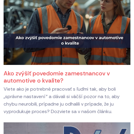
Ako zvýšiť povedomie zamestnancov v
automotive o kvalite?
Viete ako je potrebné pracovať s ľuďmi tak, aby boli
„správne nastavení“ a dávali si väčší pozor na to, aby
chybu neurobili, prípadne ju odhalili v prípade, že ju
vyprodukuje proces? Dozviete sa v našom článku.