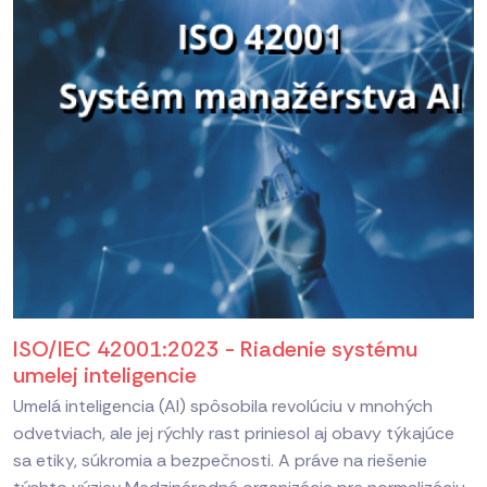
ISO/IEC 42001:2023 - Riadenie systému
umelej inteligencie
Umelá inteligencia (AI) spôsobila revolúciu v mnohých
odvetviach, ale jej rýchly rast priniesol aj obavy týkajúce
sa etiky, súkromia a bezpečnosti. A práve na riešenie