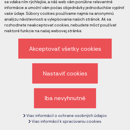
sa vďaka ním rýchlejšie, a náš web vám ponúkne relevantné
informácie a umožní vám počas objednávky jednoduchšie vyplniť
vaše údaje. Súbory cookies používame najmä na anonymnú
analýzu návštevnosti a vylepšovania našich stránok. Ak sa
rozhodnete neakceptovať cookies, nebudete môcť používať
Začíname s ISO normami - 5 vecí, ktoré treba
niektoré funkcie na našej webovej stránke.
zvážiť pri výbere konzultanta na zavádzanie
systémov manažérstva ISO
Akceptovať všetky cookies
Projekt zavádzania ISO môže byť zdĺhavý a náročný v
závislosti od veľkosti vašej spoločnosti, zložitosti a
aktuálneho stavu zavedenia systému/ov manažérstva.
Nastaviť cookies
Preto výber správneho konzultanta pre vaše špecifické
potreby vám v konečnom dôsledku vie redukovať časovú
náročnosť a výšku investície, výsledkom čoho bude
Iba nevyhnutné
úspešná implementácia systémov.
Viac informácií o ochrane osobných údajov.
Viac informácií k spracúvaniu cookies.