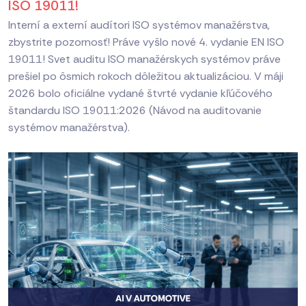
ISO 19011!
Interní a externí audítori ISO systémov manažérstva,
zbystrite pozornosť! Práve vyšlo nové 4. vydanie EN ISO
19011! Svet auditu ISO manažérskych systémov práve
prešiel po ôsmich rokoch dôležitou aktualizáciou. V máji
2026 bolo oficiálne vydané štvrté vydanie kľúčového
štandardu ISO 19011:2026 (Návod na auditovanie
systémov manažérstva).