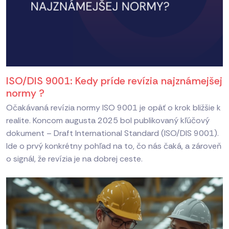
ISO/DIS 9001: Kedy príde revízia najznámejšej
normy ?
Očakávaná revízia normy ISO 9001 je opäť o krok bližšie k
realite. Koncom augusta 2025 bol publikovaný kľúčový
dokument – Draft International Standard (ISO/DIS 9001).
Ide o prvý konkrétny pohľad na to, čo nás čaká, a zároveň
o signál, že revízia je na dobrej ceste.