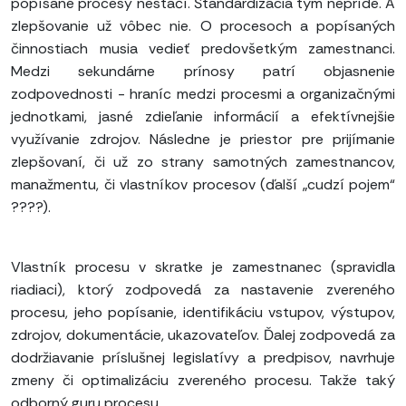
popísané procesy nestačí. Štandardizácia tým nepríde. A
zlepšovanie už vôbec nie. O procesoch a popísaných
činnostiach musia vedieť predovšetkým zamestnanci.
Medzi sekundárne prínosy patrí objasnenie
zodpovednosti - hraníc medzi procesmi a organizačnými
jednotkami, jasné zdieľanie informácií a efektívnejšie
využívanie zdrojov. Následne je priestor pre prijímanie
zlepšovaní, či už zo strany samotných zamestnancov,
manažmentu, či vlastníkov procesov (ďalší „cudzí pojem“
????).
Vlastník procesu v skratke je zamestnanec (spravidla
riadiaci), ktorý zodpovedá za nastavenie zvereného
procesu, jeho popísanie, identifikáciu vstupov, výstupov,
zdrojov, dokumentácie, ukazovateľov. Ďalej zodpovedá za
dodržiavanie príslušnej legislatívy a predpisov, navrhuje
zmeny či optimalizáciu zvereného procesu. Takže taký
odborný guru procesu.