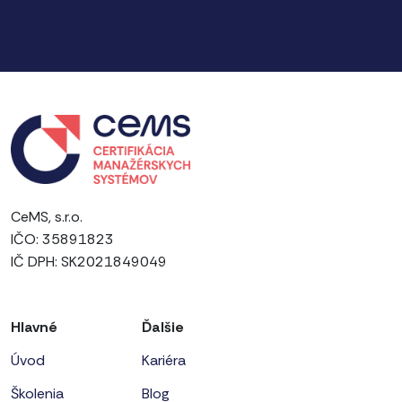
CeMS, s.r.o.
IČO: 35891823
IČ DPH: SK2021849049
Hlavné
Ďalšie
Úvod
Kariéra
Školenia
Blog