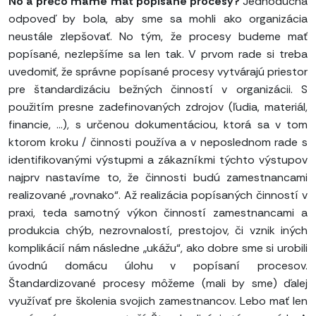
No a prečo máme mať popísané procesy?
Jednoduchá
odpoveď by bola, aby sme sa mohli ako organizácia
neustále zlepšovať. No tým, že procesy budeme mať
popísané, nezlepšíme sa len tak. V prvom rade si treba
uvedomiť, že správne popísané procesy vytvárajú priestor
pre štandardizáciu bežných činností v organizácii. S
použitím presne zadefinovaných zdrojov (ľudia, materiál,
financie, ...), s určenou dokumentáciou, ktorá sa v tom
ktorom kroku / činnosti používa a v neposlednom rade s
identifikovanými výstupmi a zákazníkmi týchto výstupov
najprv nastavíme to, že činnosti budú zamestnancami
realizované „rovnako“. Až realizácia popísaných činností v
praxi, teda samotný výkon činností zamestnancami a
produkcia chýb, nezrovnalostí, prestojov, či vznik iných
komplikácií nám následne „ukážu“, ako dobre sme si urobili
úvodnú domácu úlohu v popísaní procesov.
Štandardizované procesy môžeme (mali by sme) ďalej
využívať pre školenia svojich zamestnancov. Lebo mať len