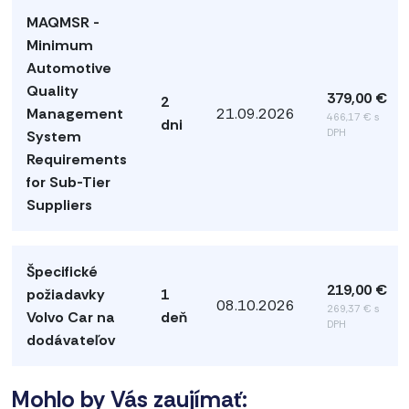
MAQMSR -
Minimum
Automotive
Quality
379,00 €
2
Management
21.09.2026
466,17 € s
dni
DPH
System
Requirements
for Sub-Tier
Suppliers
Špecifické
219,00 €
požiadavky
1
08.10.2026
269,37 € s
Volvo Car na
deň
DPH
dodávateľov
Mohlo by Vás zaujímať: