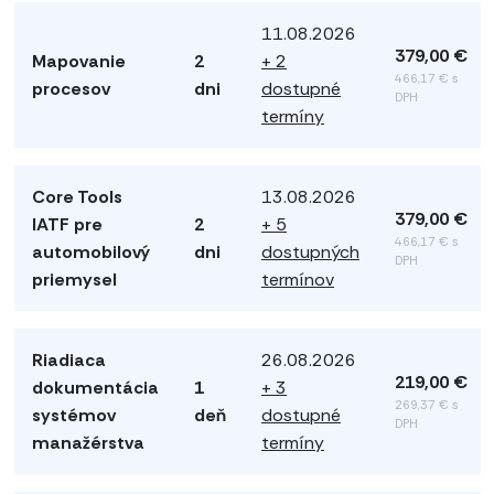
11.08.2026
379,00 €
Mapovanie
2
+ 2
466,17 € s
procesov
dni
dostupné
DPH
termíny
Core Tools
13.08.2026
379,00 €
IATF pre
2
+ 5
466,17 € s
automobilový
dni
dostupných
DPH
priemysel
termínov
Riadiaca
26.08.2026
219,00 €
dokumentácia
1
+ 3
269,37 € s
systémov
deň
dostupné
DPH
manažérstva
termíny