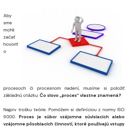
Aby
sme
mohli
začať
hovoriť
o
procesoch či procesnom riadení, musíme si položiť
základnú otázku:
Čo slovo „proces“ vlastne znamená?
Najprv trošku teórie. Pomôžem si definíciou z normy ISO
9000.
Proces je súbor vzájomne súvisiacich alebo
vzájomne pôsobiacich činností, ktoré používajú vstupy