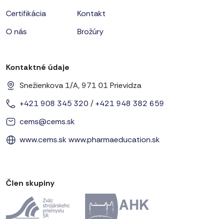
Certifikácia
Kontakt
O nás
Brožúry
Kontaktné údaje
Snežienkova 1/A, 971 01 Prievidza
+421 908 345 320
/
+421 948 382 659
cems@cems.sk
www.cems.sk
www.pharmaeducation.sk
Člen skupiny