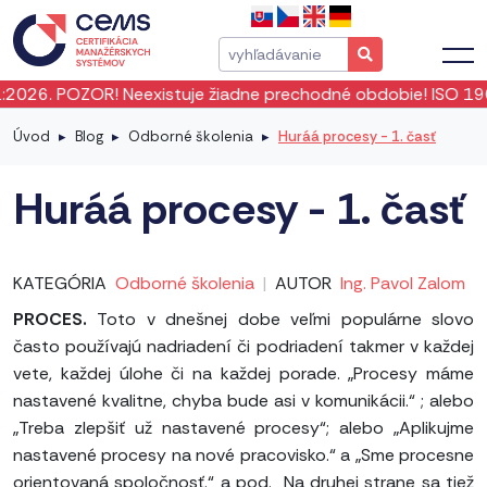
tuje žiadne prechodné obdobie! ISO 19011:2026 vstúpila do 
Úvod
Blog
Odborné školenia
Huráá procesy - 1. časť
Huráá procesy - 1. časť
KATEGÓRIA
Odborné školenia
|
AUTOR
Ing. Pavol Zalom
PROCES.
Toto v dnešnej dobe veľmi populárne slovo
často používajú nadriadení či podriadení takmer v každej
vete, každej úlohe či na každej porade. „Procesy máme
nastavené kvalitne, chyba bude asi v komunikácii.“ ; alebo
„Treba zlepšiť už nastavené procesy“; alebo „Aplikujme
nastavené procesy na nové pracovisko.“ a „Sme procesne
orientovaná spoločnosť.“ a pod. Na druhej strane sa tiež