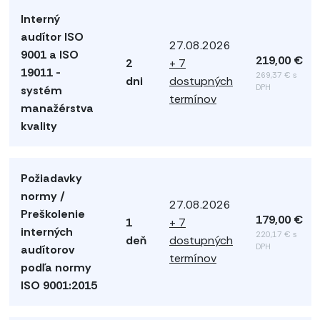
Interný
audítor ISO
27.08.2026
9001 a ISO
219,00 €
2
+ 7
19011 -
269,37 € s
dni
dostupných
DPH
systém
termínov
manažérstva
kvality
Požiadavky
normy /
27.08.2026
Preškolenie
179,00 €
1
+ 7
interných
220,17 € s
deň
dostupných
DPH
audítorov
termínov
podľa normy
ISO 9001:2015