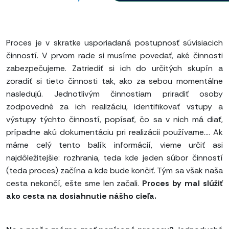
Proces je v skratke usporiadaná postupnosť súvisiacich
činností. V prvom rade si musíme povedať, aké činnosti
zabezpečujeme. Zatriediť si ich do určitých skupín a
zoradiť si tieto činnosti tak, ako za sebou momentálne
nasledujú. Jednotlivým činnostiam priradiť osoby
zodpovedné za ich realizáciu, identifikovať vstupy a
výstupy týchto činností, popísať, čo sa v nich má diať,
prípadne akú dokumentáciu pri realizácii používame.... Ak
máme celý tento balík informácií, vieme určiť asi
najdôležitejšie: rozhrania, teda kde jeden súbor činností
(teda proces) začína a kde bude končiť. Tým sa však naša
cesta nekončí, ešte sme len začali.
Proces by mal slúžiť
ako cesta na dosiahnutie nášho cieľa.