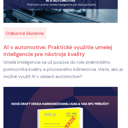
Odborné školenia
AI v automotive: Praktické využitie umelej
inteligencie pre nástroje kvality
Umelá inteligencia sa už posúva do role praktického
pomocníka kvality a procesného inžinierstva. Viete, ako je
možné využiť AI v oblasti automotive?