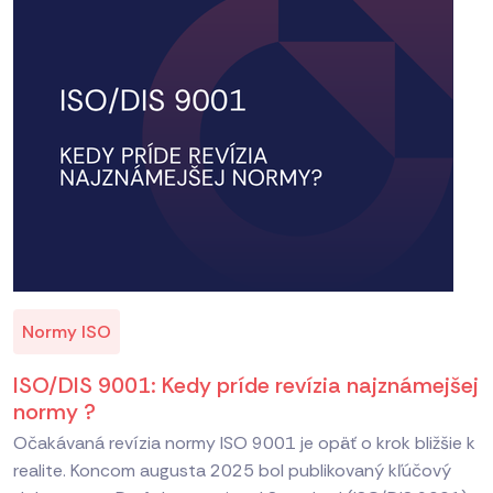
Normy ISO
ISO/DIS 9001: Kedy príde revízia najznámejšej
normy ?
Očakávaná revízia normy ISO 9001 je opäť o krok bližšie k
realite. Koncom augusta 2025 bol publikovaný kľúčový