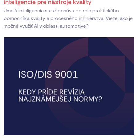
inteligencie pre nástroje kvality
Umelá inteligencia sa už posúva do role praktického
pomocníka kvality a procesného inžinierstva. Viete, ako je
možné využiť AI v oblasti automotive?