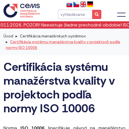
ZOR! Neexistuje žiadne prechodné obdobie! ISO 19011:2026 v
Úvod
Certifikácia manažérskych systémov
Certifikácia systému manažérstva kvality v projektoch podľa
normy ISO 10006
Certifikácia systému
manažérstva kvality v
projektoch podľa
normy ISO 10006
Norma
ISO 10006
špecifikuje návod na manažérstvo