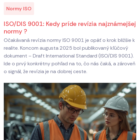
Normy ISO
ISO/DIS 9001: Kedy príde revízia najznámejšej
normy ?
Očakávaná revízia normy ISO 9001 je opäť o krok bližšie k
realite. Koncom augusta 2025 bol publikovaný kľúčový
dokument – Draft International Standard (ISO/DIS 9001).
Ide o prvý konkrétny pohľad na to, čo nás čaká, a zároveň
o signál, že revízia je na dobrej ceste.