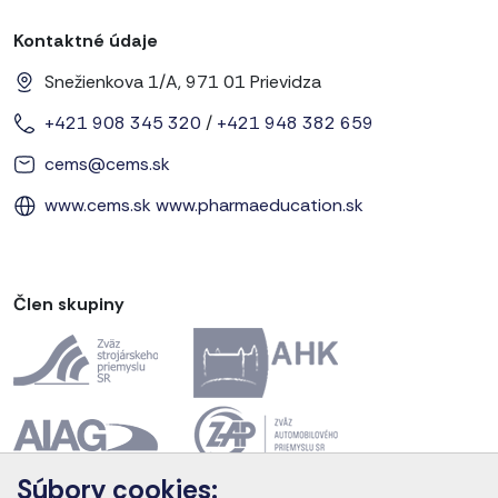
Kontaktné údaje
Snežienkova 1/A, 971 01 Prievidza
+421 908 345 320
/
+421 948 382 659
cems@cems.sk
www.cems.sk
www.pharmaeducation.sk
Člen skupiny
Súbory cookies: