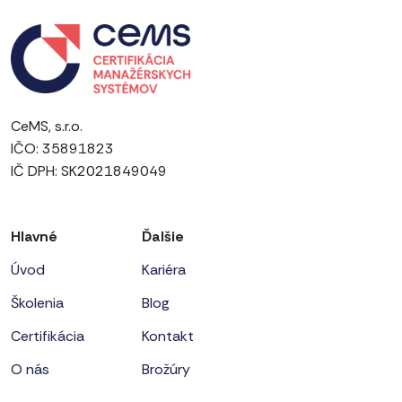
CeMS, s.r.o.
IČO: 35891823
IČ DPH: SK2021849049
Hlavné
Ďalšie
Úvod
Kariéra
Školenia
Blog
Certifikácia
Kontakt
O nás
Brožúry