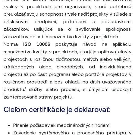
kvality v projektoch pre organizácie, ktoré potrebujú
preukázať svoju schopnosť trvale riadiť projekty v súlade s
príslušnými predpismi, potrebami a požiadavkami
zákazníkov, usilujúce sa o zvyšovanie spokojnosti
zákazníkov oblasti manažérstva kvality v projektoch.
Norma
ISO 10006
poskytuje návod na aplikáciu
manažérstva kvality v projektoch, ktorý je aplikovateľný v
projektoch s rozličnou zložitosťou, malých alebo veľkých,
krátkodobých alebo dlhodobých, od individuálneho
projektu až po časť programu alebo portfólia projektov, v
rozličnom prostredí a bez ohľadu na druh uvažovaného
produktu/ služby alebo procesu, s úmyslom uspokojiť
zainteresované strany projektu.
Cieľom certifikácie je deklarovať:
Plnenie požiadaviek medzinárodných noriem.
Zavedenie systémového a procesného prístupu v