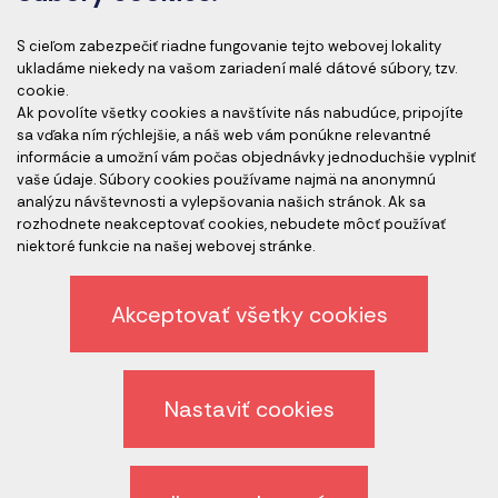
Akreditácia kurzov
S cieľom zabezpečiť riadne fungovanie tejto webovej lokality
ukladáme niekedy na vašom zariadení malé dátové súbory, tzv.
cookie.
Ak povolíte všetky cookies a navštívite nás nabudúce, pripojíte
Akreditovaní audítori
sa vďaka ním rýchlejšie, a náš web vám ponúkne relevantné
informácie a umožní vám počas objednávky jednoduchšie vyplniť
vaše údaje. Súbory cookies používame najmä na anonymnú
analýzu návštevnosti a vylepšovania našich stránok. Ak sa
rozhodnete neakceptovať cookies, nebudete môcť používať
niektoré funkcie na našej webovej stránke.
Akceptovať všetky cookies
Etický kódex spoločnosti
Ochrana osobných údajov
Nastaviť cookies
Odhlásenie z newslettera
Všeobecné obchodné podmienky