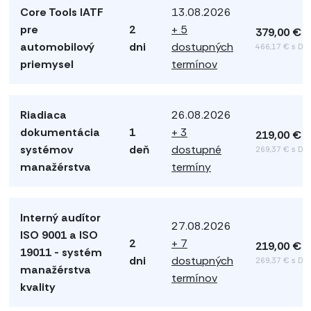
Core Tools IATF
13.08.2026
pre
2
+ 5
379,00 €
automobilový
dni
dostupných
466,17 € s DP
priemysel
termínov
Riadiaca
26.08.2026
dokumentácia
1
+ 3
219,00 €
systémov
deň
dostupné
269,37 € s DP
manažérstva
termíny
Interný audítor
27.08.2026
ISO 9001 a ISO
2
+ 7
219,00 €
19011 - systém
dni
dostupných
269,37 € s DP
manažérstva
termínov
kvality