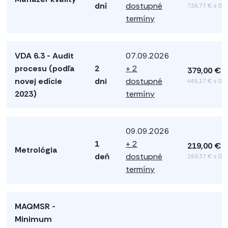
dní
dostupné
736,77 € s DP
termíny
VDA 6.3 - Audit
07.09.2026
procesu (podľa
2
+ 2
379,00 €
novej edície
dni
dostupné
466,17 € s DP
2023)
termíny
09.09.2026
1
+ 2
219,00 €
Metrológia
deň
dostupné
269,37 € s DP
termíny
MAQMSR -
Minimum