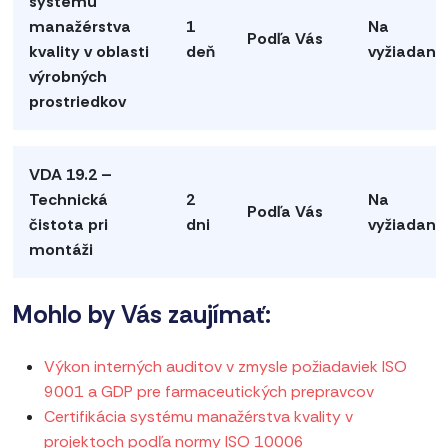
systému
manažérstva
1
Na
Podľa Vás
kvality v oblasti
deň
vyžiadani
výrobných
prostriedkov
VDA 19.2 –
Technická
2
Na
Podľa Vás
čistota pri
dni
vyžiadani
montáži
Mohlo by Vás zaujímať:
Výkon interných auditov v zmysle požiadaviek ISO
9001 a GDP pre farmaceutických prepravcov
Certifikácia systému manažérstva kvality v
projektoch podľa normy ISO 10006