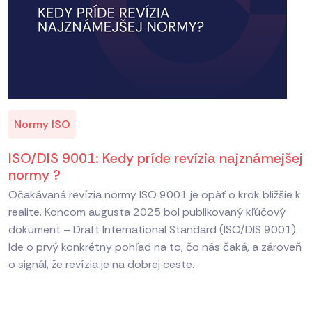
Normy ISO
ISO/DIS 9001: Kedy príde revízia najznámejšej
normy ?
Očakávaná revízia normy ISO 9001 je opäť o krok bližšie k
realite. Koncom augusta 2025 bol publikovaný kľúčový
dokument – Draft International Standard (ISO/DIS 9001).
Ide o prvý konkrétny pohľad na to, čo nás čaká, a zároveň
o signál, že revízia je na dobrej ceste.