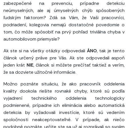
zabezpečené na prevenciu, prípadne detekciu
neúmyselných, ale aj úmyselných chýb spôsobených
ľudským faktorom? Zdá sa Vám, že Vaši pracovníci,
podriadení, kolegovia nemajú dostatočné povedomie o
tom, čo môže spôsobiť na prvý pohľad triviálna chyba v
automobilovom priemysle?
Ak ste si na všetky otázky odpovedali
ÁNO
, tak je tento
článok určený práve pre Vás. Ak ste odpovedali aspoň
jeden krát
NIE
, článok si môžete prečítať taktiež a verím,
že sa dozviete užitočné informácie.
Možno poznáte situáciu, že ako pracovník oddelenia
kvality dookola riešite rovnaké chyby, ktoré sú podľa
vyjadrení technického oddelenia technologicky
podmienené, prípadne ich eliminácia alebo automatická
detekcia by vyžadovali investície, ktoré sú vedením
spoločnosti neakceptovateľné. V prípade, ak niečo
podobné poznáte, určite ste sa už aj rozprávali so svojim