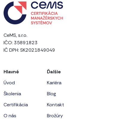
CeMS, s.r.o.
IČO: 35891823
IČ DPH: SK2021849049
Hlavné
Ďalšie
Úvod
Kariéra
Školenia
Blog
Certifikácia
Kontakt
O nás
Brožúry