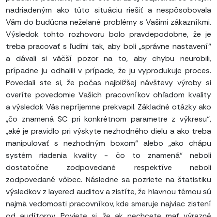
nadriadeným ako túto situáciu riešiť a nespôsobovala
Vám do budúcna neželané problémy s Vašimi zákazníkmi.
Výsledok tohto rozhovoru bolo pravdepodobne, že je
treba pracovať s ľuďmi tak, aby boli „správne nastavení“
a dávali si väčší pozor na to, aby chybu neurobili,
prípadne ju odhalili v prípade, že ju vyprodukuje proces.
Povedali ste si, že počas najbližšej návštevy výroby si
overíte povedomie Vašich pracovníkov ohľadom kvality
a výsledok Vás nepríjemne prekvapil. Základné otázky ako
„čo znamená SC pri konkrétnom parametre z výkresu“,
„aké je pravidlo pri výskyte nezhodného dielu a ako treba
manipulovať s nezhodným boxom“ alebo „ako chápu
systém riadenia kvality - čo to znamená“ neboli
dostatočne zodpovedané respektíve neboli
zodpovedané vôbec. Následne sa pozriete na štatistiku
výsledkov z layered auditov a zistíte, že hlavnou témou sú
najmä vedomosti pracovníkov, kde smeruje najviac zistení
od audítorov. Poviete si, že ak nechcete mať výrazné