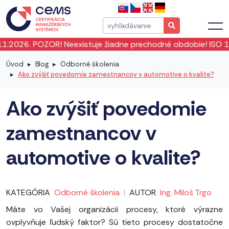
Neexistuje žiadne prechodné obdobie! ISO 19011:2026 vstúpi
Úvod
Blog
Odborné školenia
Ako zvýšiť povedomie zamestnancov v automotive o kvalite?
Ako zvýšiť povedomie
zamestnancov v
automotive o kvalite?
KATEGÓRIA
Odborné školenia
|
AUTOR
Ing. Miloš Trgo
Máte vo Vašej organizácii procesy, ktoré výrazne
ovplyvňuje ľudský faktor? Sú tieto procesy dostatočne