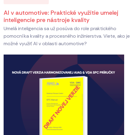
AI v automotive: Praktické využitie umelej
inteligencie pre nástroje kvality
Umelá inteligencia sa už posúva do role praktického
pomocníka kvality a procesného inžinierstva. Viete, ako je
možné využiť AI v oblasti automotive?