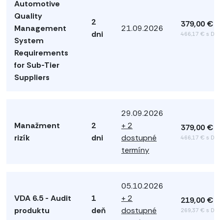
Automotive
Quality
2
379,00 €
Management
21.09.2026
dni
466,17 € s DP
System
Requirements
for Sub-Tier
Suppliers
29.09.2026
Manažment
2
+ 2
379,00 €
rizík
dni
dostupné
466,17 € s DP
termíny
05.10.2026
VDA 6.5 - Audit
1
+ 2
219,00 €
produktu
deň
dostupné
269,37 € s DP