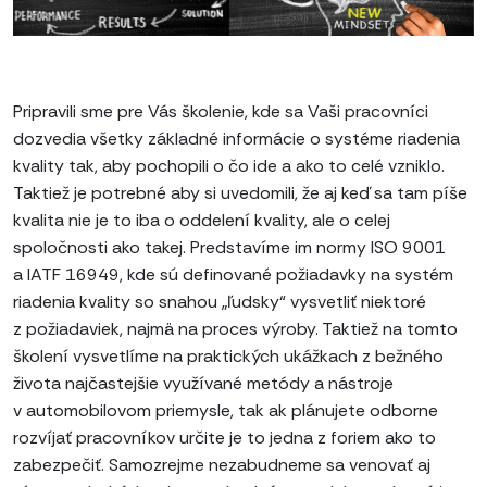
Pripravili sme pre Vás školenie, kde sa Vaši pracovníci
dozvedia všetky základné informácie o systéme riadenia
kvality tak, aby pochopili o čo ide a ako to celé vzniklo.
Taktiež je potrebné aby si uvedomili, že aj keď sa tam píše
kvalita nie je to iba o oddelení kvality, ale o celej
spoločnosti ako takej. Predstavíme im normy ISO 9001
a IATF 16949, kde sú definované požiadavky na systém
riadenia kvality so snahou „ľudsky“ vysvetliť niektoré
z požiadaviek, najmä na proces výroby. Taktiež na tomto
školení vysvetlíme na praktických ukážkach z bežného
života najčastejšie využívané metódy a nástroje
v automobilovom priemysle, tak ak plánujete odborne
rozvíjať pracovníkov určite je to jedna z foriem ako to
zabezpečiť. Samozrejme nezabudneme sa venovať aj