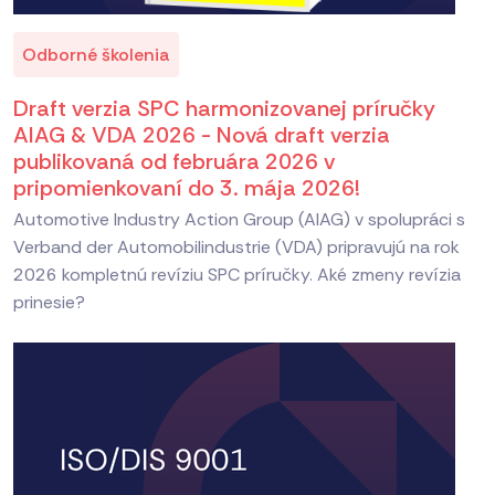
Odborné školenia
Draft verzia SPC harmonizovanej príručky
AIAG & VDA 2026 - Nová draft verzia
publikovaná od februára 2026 v
pripomienkovaní do 3. mája 2026!
Automotive Industry Action Group (AIAG) v spolupráci s
Verband der Automobilindustrie (VDA) pripravujú na rok
2026 kompletnú revíziu SPC príručky. Aké zmeny revízia
prinesie?