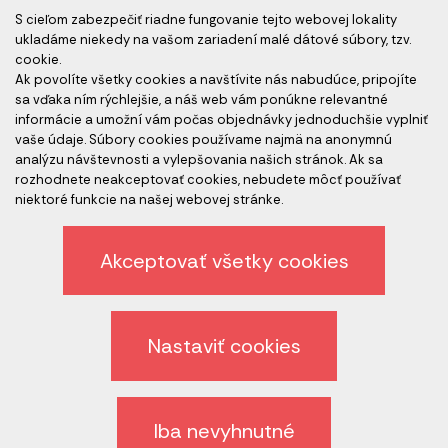
S cieľom zabezpečiť riadne fungovanie tejto webovej lokality
ukladáme niekedy na vašom zariadení malé dátové súbory, tzv.
cookie.
Ak povolíte všetky cookies a navštívite nás nabudúce, pripojíte
Akreditovaní audítori
sa vďaka ním rýchlejšie, a náš web vám ponúkne relevantné
informácie a umožní vám počas objednávky jednoduchšie vyplniť
vaše údaje. Súbory cookies používame najmä na anonymnú
analýzu návštevnosti a vylepšovania našich stránok. Ak sa
rozhodnete neakceptovať cookies, nebudete môcť používať
niektoré funkcie na našej webovej stránke.
Akceptovať všetky cookies
Etický kódex spoločnosti
Ochrana osobných údajov
Nastaviť cookies
Odhlásenie z newslettera
Všeobecné obchodné podmienky
Iba nevyhnutné
Zrušiť nastavenie cookies