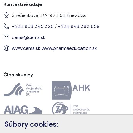
Kontaktné údaje
Snežienkova 1/A, 971 01 Prievidza
+421 908 345 320
/
+421 948 382 659
cems@cems.sk
www.cems.sk
www.pharmaeducation.sk
Člen skupiny
Súbory cookies:
Akreditácia kurzov