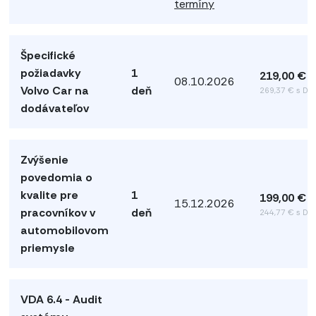
termíny
Špecifické
požiadavky
1
219,00 €
08.10.2026
Volvo Car na
deň
269,37 € s DP
dodávateľov
Zvýšenie
povedomia o
kvalite pre
1
199,00 €
15.12.2026
pracovníkov v
deň
244,77 € s DP
automobilovom
priemysle
VDA 6.4 - Audit