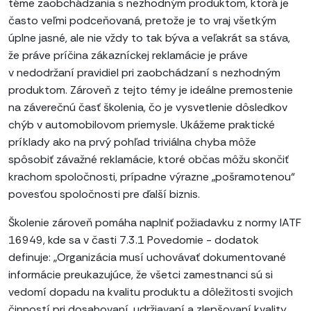
téme zaobchádzania s nezhodným produktom, ktorá je
často veľmi podceňovaná, pretože je to vraj všetkým
úplne jasné, ale nie vždy to tak býva a veľakrát sa stáva,
že práve príčina zákazníckej reklamácie je práve
v nedodržaní pravidiel pri zaobchádzaní s nezhodným
produktom. Zároveň z tejto témy je ideálne premostenie
na záverečnú časť školenia, čo je vysvetlenie dôsledkov
chýb v automobilovom priemysle. Ukážeme praktické
príklady ako na prvý pohľad triviálna chyba môže
spôsobiť závažné reklamácie, ktoré občas môžu skončiť
krachom spoločnosti, prípadne výrazne „pošramotenou“
povesťou spoločnosti pre ďalší biznis.
Školenie zároveň pomáha naplniť požiadavku z normy IATF
16949, kde sa v časti 7.3.1 Povedomie - dodatok
definuje: „Organizácia musí uchovávať dokumentované
informácie preukazujúce, že všetci zamestnanci sú si
vedomí dopadu na kvalitu produktu a dôležitosti svojich
činností pri dosahovaní, udržiavaní a zlepšovaní kvality,