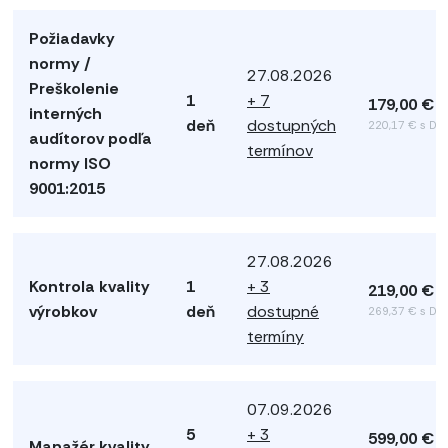
Požiadavky
normy /
27.08.2026
Preškolenie
1
+ 7
179,00 €
interných
deň
dostupných
220,17 € s DP
audítorov podľa
termínov
normy ISO
9001:2015
27.08.2026
Kontrola kvality
1
+ 3
219,00 €
výrobkov
deň
dostupné
269,37 € s DP
termíny
07.09.2026
5
+ 3
599,00 €
Manažér kvality