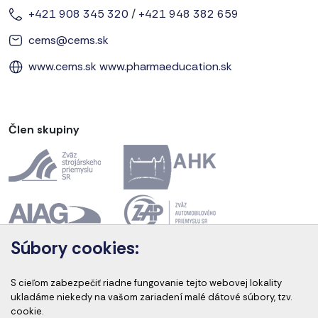
+421 908 345 320
/
+421 948 382 659
cems@cems.sk
www.cems.sk
www.pharmaeducation.sk
Člen skupiny
Súbory cookies:
Akreditácia kurzov
S cieľom zabezpečiť riadne fungovanie tejto webovej lokality
ukladáme niekedy na vašom zariadení malé dátové súbory, tzv.
cookie.