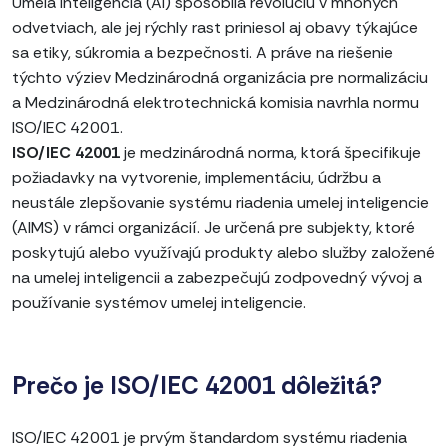
Umelá inteligencia (AI) spôsobila revolúciu v mnohých
odvetviach, ale jej rýchly rast priniesol aj obavy týkajúce
sa etiky, súkromia a bezpečnosti. A práve na riešenie
týchto výziev Medzinárodná organizácia pre normalizáciu
a Medzinárodná elektrotechnická komisia navrhla normu
ISO/IEC 42001.
ISO/IEC 42001
je medzinárodná norma, ktorá špecifikuje
požiadavky na vytvorenie, implementáciu, údržbu a
neustále zlepšovanie systému riadenia umelej inteligencie
(AIMS) v rámci organizácií. Je určená pre subjekty, ktoré
poskytujú alebo využívajú produkty alebo služby založené
na umelej inteligencii a zabezpečujú zodpovedný vývoj a
používanie systémov umelej inteligencie.
Prečo je ISO/IEC 42001 dôležitá?
ISO/IEC 42001 je prvým štandardom systému riadenia