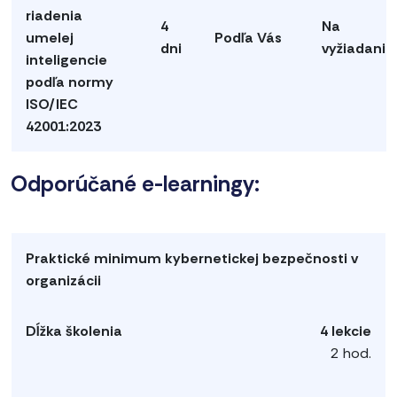
riadenia
4
Na
umelej
Podľa Vás
dni
vyžiadanie
inteligencie
podľa normy
ISO/IEC
42001:2023
Odporúčané e-learningy:
4 lekcie
2 hod.