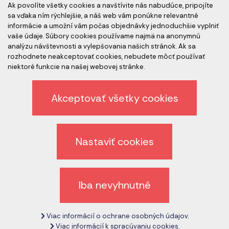
Ak povolíte všetky cookies a navštívite nás nabudúce, pripojíte
Akreditovaní audítori
sa vďaka ním rýchlejšie, a náš web vám ponúkne relevantné
informácie a umožní vám počas objednávky jednoduchšie vyplniť
vaše údaje. Súbory cookies používame najmä na anonymnú
analýzu návštevnosti a vylepšovania našich stránok. Ak sa
rozhodnete neakceptovať cookies, nebudete môcť používať
niektoré funkcie na našej webovej stránke.
Akceptovať všetky cookies
Etický kódex spoločnosti
Ochrana osobných údajov
Nastaviť cookies
Odhlásenie z newslettera
Všeobecné obchodné podmienky
Iba nevyhnutné
Zrušiť nastavenie cookies
Viac informácií o ochrane osobných údajov.
Copyright © 2017 - 2026
CeMS.sk
Viac informácií k spracúvaniu cookies.