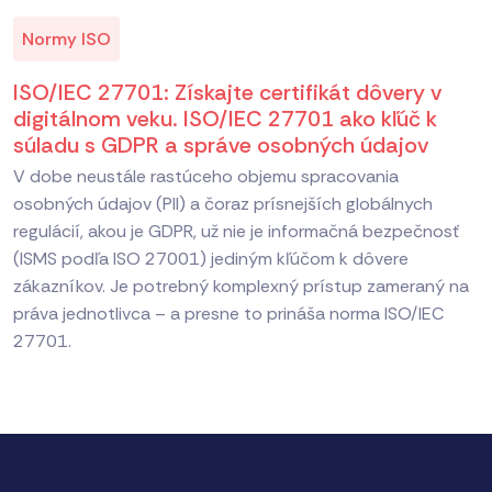
Normy ISO
ISO/IEC 27701: Získajte certifikát dôvery v
digitálnom veku. ISO/IEC 27701 ako kľúč k
súladu s GDPR a správe osobných údajov
V dobe neustále rastúceho objemu spracovania
osobných údajov (PII) a čoraz prísnejších globálnych
regulácií, akou je GDPR, už nie je informačná bezpečnosť
(ISMS podľa ISO 27001) jediným kľúčom k dôvere
zákazníkov. Je potrebný komplexný prístup zameraný na
práva jednotlivca – a presne to prináša norma ISO/IEC
27701.