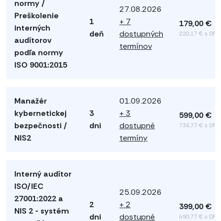
normy /
27.08.2026
Preškolenie
1
+ 7
179,00 €
interných
deň
dostupných
220,17 € s DPH
audítorov
termínov
podľa normy
ISO 9001:2015
Manažér
01.09.2026
kybernetickej
3
+ 3
599,00 €
bezpečnosti /
dni
dostupné
736,77 € s DPH
NIS2
termíny
Interný audítor
ISO/IEC
25.09.2026
27001:2022 a
2
+ 2
399,00 €
NIS 2 - systém
dni
dostupné
490,77 € s DPH