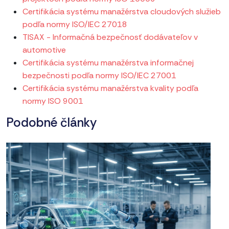
Certifikácia systému manažérstva cloudových služieb
podľa normy ISO/IEC 27018
TISAX - Informačná bezpečnosť dodávateľov v
automotive
Certifikácia systému manažérstva informačnej
bezpečnosti podľa normy ISO/IEC 27001
Certifikácia systému manažérstva kvality podľa
normy ISO 9001
Podobné články