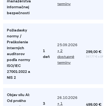
manažérstva
termíny
informačnej
bezpečnosti
Požiadavky
normy /
Preškolenie
25.09.2026
interných
1
+ 2
299,00 €
audítorov
deň
dostupné
367,77 € s DPH
podľa normy
termíny
ISO/IEC
27001:2022 a
NIS 2
Objav silu AI:
26.10.2026
Od prvého
3
+ 1
499,00 €