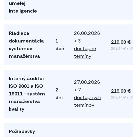
umelej
inteligencie
Riadiaca
26.08.2026
dokumentácia
1
+ 3
219,00 €
systémov
deň
dostupné
269,37 € s DPH
manažérstva
termíny
Interný audítor
27.08.2026
ISO 9001 a ISO
2
+ 7
219,00 €
19011 - systém
dni
dostupných
269,37 € s DPH
manažérstva
termínov
kvality
Požiadavky