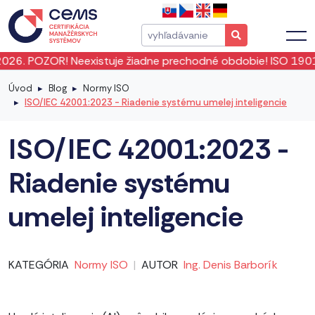
uje žiadne prechodné obdobie! ISO 19011:2026 vstúpila do p
Úvod
Blog
Normy ISO
ISO/IEC 42001:2023 - Riadenie systému umelej inteligencie
ISO/IEC 42001:2023 -
Riadenie systému
umelej inteligencie
KATEGÓRIA
Normy ISO
|
AUTOR
Ing. Denis Barborík