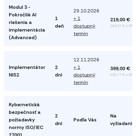
Modul 3 -
29.10.2026
Pokročilé AI
1
+ 1
219,00 €
riešenia a
deň
dostupný
269,37 € s DPH
implementácia
termín
(Advanced)
12.11.2026
Implementátor
2
+ 1
399,00 €
NIS2
dni
dostupný
490,77 € s DPH
termín
Kybernetická
bezpečnosť a
2
Na
požiadavky
Podľa Vás
dni
vyžiadanie
normy ISO/IEC
27001