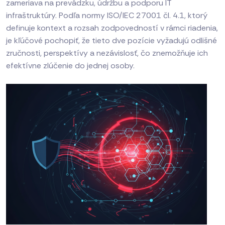
zameriava na prevádzku, údržbu a podporu IT
infraštruktúry. Podľa normy ISO/IEC 27001 čl. 4.1, ktorý
definuje kontext a rozsah zodpovedností v rámci riadenia,
je kľúčové pochopiť, že tieto dve pozície vyžadujú odlišné
zručnosti, perspektívy a nezávislosť, čo znemožňuje ich
efektívne zlúčenie do jednej osoby.