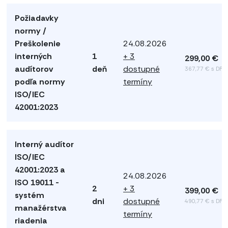
Požiadavky
normy /
Preškolenie
24.08.2026
interných
1
+ 3
299,00 €
audítorov
deň
dostupné
367,77 € s DPH
podľa normy
termíny
ISO/IEC
42001:2023
Interný audítor
ISO/IEC
42001:2023 a
24.08.2026
ISO 19011 -
2
+ 3
399,00 €
systém
dni
dostupné
490,77 € s DPH
manažérstva
termíny
riadenia