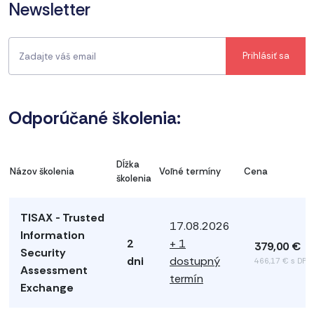
Newsletter
Odporúčané školenia:
Dĺžka
Názov školenia
Voľné termíny
Cena
školenia
TISAX - Trusted
17.08.2026
Information
2
+ 1
379,00 €
Security
dni
dostupný
466,17 € s DPH
Assessment
termín
Exchange