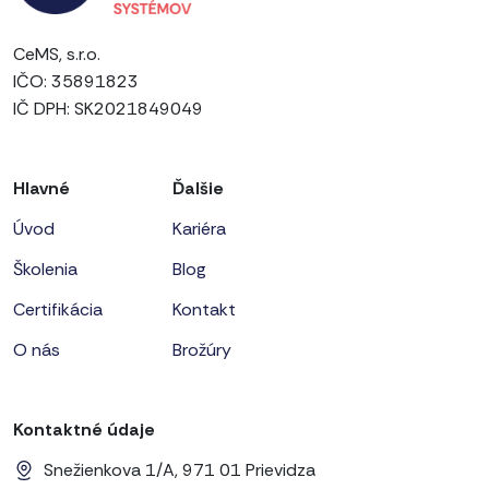
CeMS, s.r.o.
IČO: 35891823
IČ DPH: SK2021849049
Hlavné
Ďalšie
Úvod
Kariéra
Školenia
Blog
Certifikácia
Kontakt
O nás
Brožúry
Kontaktné údaje
Snežienkova 1/A, 971 01 Prievidza