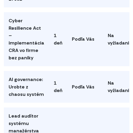
Cyber
Resilience Act
–
1
Na
Podľa Vás
implementácia
deň
vyžiadanie
CRA vo firme
bez paniky
AI governance:
1
Na
Urobte z
Podľa Vás
deň
vyžiadanie
chaosu systém
Lead audítor
systému
manažérstva