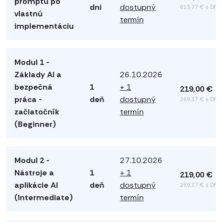
promptu po
dni
dostupný
613,77 € s DPH
vlastnú
termín
implementáciu
Modul 1 -
Základy AI a
26.10.2026
bezpečná
1
+ 1
219,00 €
práca -
deň
dostupný
269,37 € s DPH
začiatočník
termín
(Beginner)
Modul 2 -
27.10.2026
Nástroje a
1
+ 1
219,00 €
aplikácie AI
deň
dostupný
269,37 € s DPH
(Intermediate)
termín