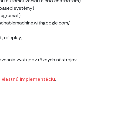
bežnou automatizáciou alebo chatbotom)
e-based systémy)
ntegromat)
teachablemachine.withgoogle.com/
, roleplay,
rovnanie výstupov rôznych nástrojov
o vlastnú implementáciu
.