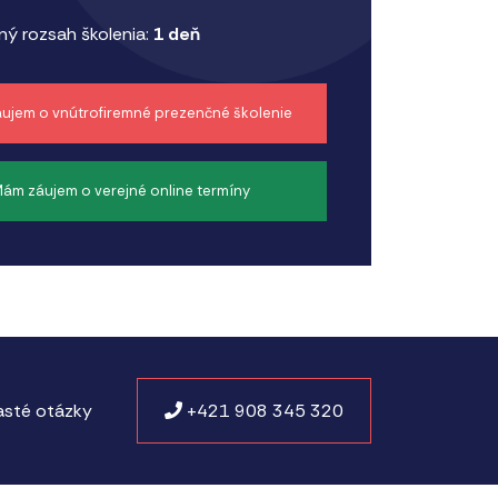
ý rozsah školenia:
1 deň
ujem o vnútrofiremné prezenčné školenie
ám záujem o verejné online termíny
sté otázky
+421 908 345 320