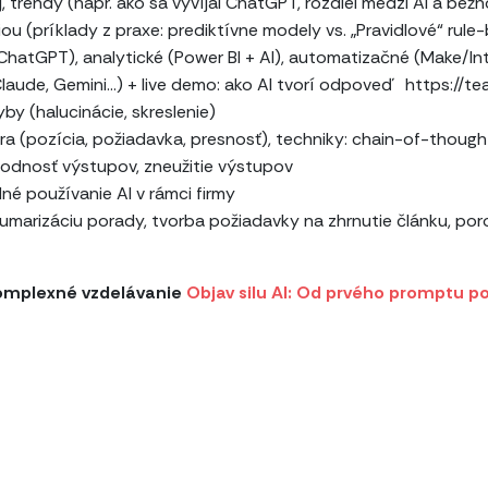
voj, trendy (napr. ako sa vyvíjal ChatGPT, rozdiel medzi AI a 
ou (príklady z praxe: prediktívne modely vs. „Pravidlové“ rul
(ChatGPT), analytické (Power BI + AI), automatizačné (Make/I
aude, Gemini...) + live demo: ako AI tvorí odpoveď https://
yby (halucinácie, skreslenie)
 (pozícia, požiadavka, presnosť), techniky: chain-of-thought
yhodnosť výstupov, zneužitie výstupov
dné používanie AI v rámci firmy
umarizáciu porady, tvorba požiadavky na zhrnutie článku, po
komplexné vzdelávanie
Objav silu AI: Od prvého promptu p