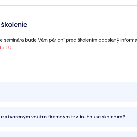
školenie
ine seminára bude Vám pár dní pred školením odoslaný informa
te TU
.
a uzatvoreným vnútro firemným tzv. in-house školením?