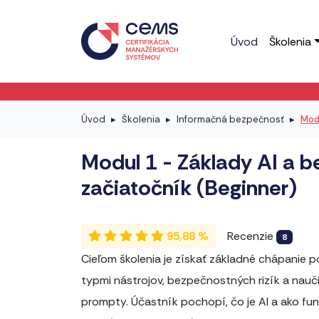
Úvod
Školenia
Úvod
Školenia
Informačná bezpečnosť
Modu
Modul 1 - Základy AI a 
začiatočník (Beginner)
95,88 %
Recenzie
8
Cieľom školenia je získať základné chápanie p
typmi nástrojov, bezpečnostných rizík a naučiť
prompty. Účastník pochopí, čo je AI a ako fung