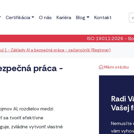
Certifikácia
O nás
Kariéra
Blog
Kontakt
ISO 19011:2026
- Bola publikovaná no
l 1 - Základy AI a bezpečná práca - začiatočník (Beginner)
bezpečná práca -
Mám otázku
Radi V
Vašej 
ojmov AI, rozdielov medzi
 sa tvoriť efektívne
Nemusíte n
uje, zvládne vytvoriť vlastné
vám vyhov