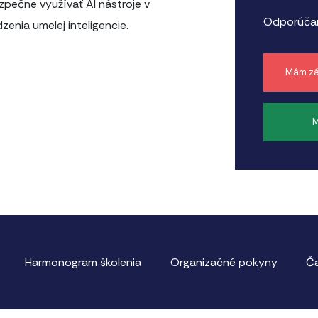
zpečne využívať AI nástroje v
Odporúčan
zenia umelej inteligencie.
Mám zá
M
Harmonogram školenia
Organizačné pokyny
Ča