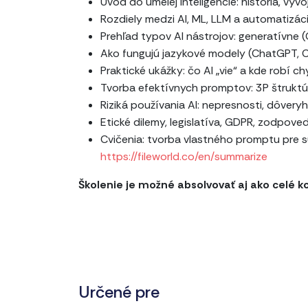
Úvod do umelej inteligencie: história, vý
Rozdiely medzi AI, ML, LLM a automatizáci
Prehľad typov AI nástrojov: generatívne 
Ako fungujú jazykové modely (ChatGPT, Cl
Praktické ukážky: čo AI „vie“ a kde robí ch
Tvorba efektívnych promptov: 3P štruktúra
Riziká používania AI: nepresnosti, dôver
Etické dilemy, legislatíva, GDPR, zodpove
Cvičenia: tvorba vlastného promptu pre s
https://fileworld.co/en/summarize
Školenie je možné absolvovať aj ako celé 
Určené pre