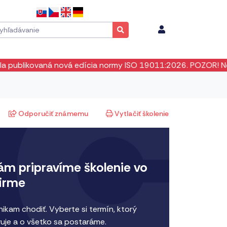
vá edícia normy ISO 19011:2026. POZOR! Neexistuje žiadne p
Odporučiť známemu
Vytlačiť školenie
ám pripravíme školenie vo
firme
ikam chodiť. Vyberte si termín, ktorý
uje a o všetko sa postaráme.