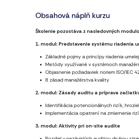
Obsahová náplň kurzu
Školenie pozostáva z nasledovných modulo
1. modul: Predstavenie systému riadenia u
Základné pojmy a princípy riadenia umelej 
Metódy využívané v systémoch manažérstv
Objasnenie požiadaviek noriem ISO/IEC 
8 zásad manažérstva kvality
2. modul: Zásady auditu a príprava začiatk
Identifikácia potencionálnych rizík, hrozie
Implementácia opatrení na zmiernenie riz
3. modul: Aktivity pri on-site audite
Rozdiel v nezávislých auditov druhou str