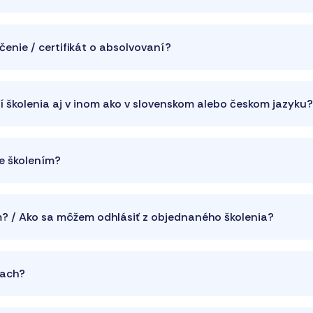
enie / certifikát o absolvovaní?
ní školenia aj v inom ako v slovenskom alebo českom jazyku?
ne školením?
m? / Ako sa môžem odhlásiť z objednaného školenia?
iach?