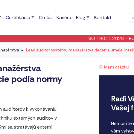
Certifikácia
O nás
Kariéra
Blog
Kontakt
ISO 19011:2026
- Bola publikovaná nová 
anažérstva
Lead audítor systému manažérstva riadenia umelej intel
anažérstva
Mám otázku
ncie podľa normy
Radi V
Vašej 
ch audítorov k vykonávaniu
echniku externých auditov v
Nemusíte n
mi sa stretávajú externí
vám vyhov