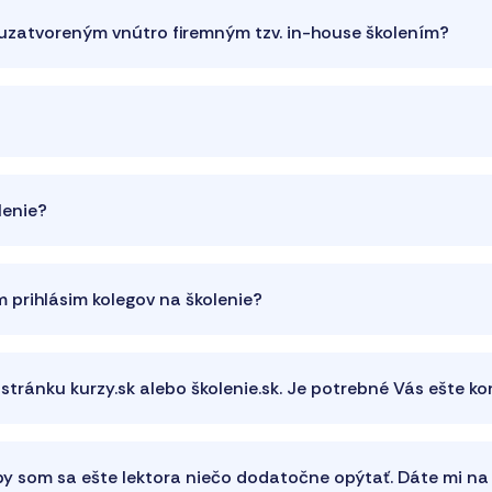
a uzatvoreným vnútro firemným tzv. in-house školením?
lenie?
 prihlásim kolegov na školenie?
 stránku kurzy.sk alebo školenie.sk. Je potrebné Vás ešte k
 by som sa ešte lektora niečo dodatočne opýtať. Dáte mi n