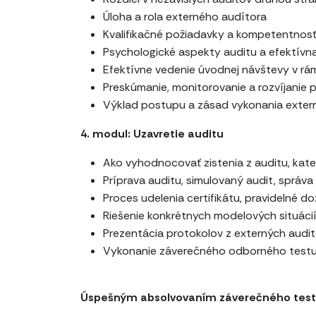
Úloha a rola externého audítora
Kvalifikačné požiadavky a kompetentnos
Psychologické aspekty auditu a efektívn
Efektívne vedenie úvodnej návštevy v rá
Preskúmanie, monitorovanie a rozvíjanie 
Výklad postupu a zásad vykonania exter
4. modul: Uzavretie auditu
Ako vyhodnocovať zistenia z auditu, kat
Príprava auditu, simulovaný audit, správa
Proces udelenia certifikátu, pravidelné d
Riešenie konkrétnych modelových situácií
Prezentácia protokolov z externých audi
Vykonanie záverečného odborného test
Úspešným absolvovaním záverečného testu ú