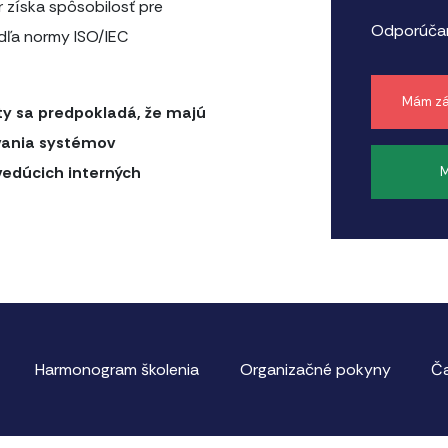
r získa spôsobilosť pre
Odporúčan
odľa normy ISO/IEC
Mám zá
ity sa predpokladá, že majú
ovania systémov
vedúcich interných
M
Harmonogram školenia
Organizačné pokyny
Ča