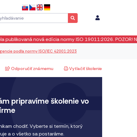
edícia normy ISO 19011:2026. POZOR! Neexistuje žiadne prec
igencie podľa normy ISO/IEC 42001:2023
Odporučiť známemu
Vytlačiť školenie
ám pripravíme školenie vo
firme
ikam chodiť. Vyberte si termín, ktorý
uje a o všetko sa postaráme.