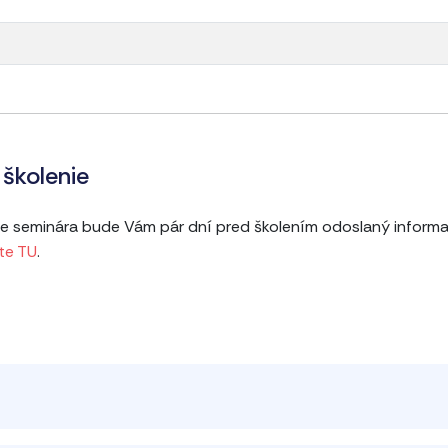
školenie
ine seminára bude Vám pár dní pred školením odoslaný informa
te TU
.