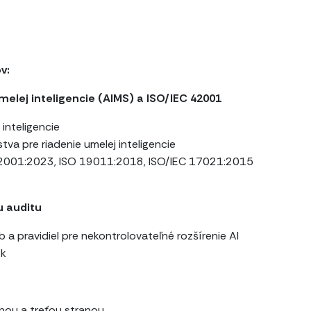
v:
melej inteligencie (AIMS) a ISO/IEC 42001
inteligencie
a pre riadenie umelej inteligencie
42001:2023, ISO 19011:2018, ISO/IEC 17021:2015
u auditu
b a pravidiel pre nekontrolovateľné rozšírenie AI
ík
anou a treťou stranou