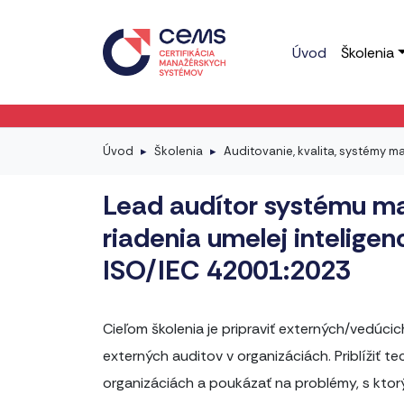
Úvod
Školenia
Úvod
Školenia
Auditovanie, kvalita, systémy m
Lead audítor systému m
riadenia umelej intelige
ISO/IEC 42001:2023
Cieľom školenia je pripraviť externých/vedúci
externých auditov v organizáciách. Priblížiť t
organizáciách a poukázať na problémy, s ktorý