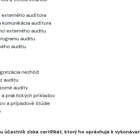
ť externého audítora
a komunikácia audítora
mci externého auditu
programu auditu
ného auditu
egorizácia nezhôd
 z auditu
ozorné audity
 a praktických príkladov
tov a prípadové štúdie
u
častník získa certifikát, ktorý ho oprávňuje k vykonávan