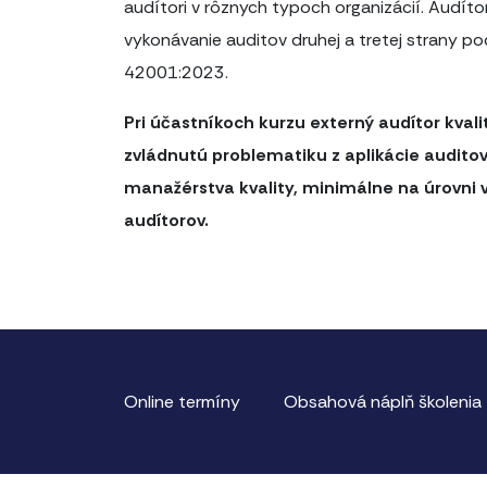
audítori v rôznych typoch organizácií. Audíto
vykonávanie auditov druhej a tretej strany p
42001:2023.
Pri účastníkoch kurzu externý audítor kval
zvládnutú problematiku z aplikácie audit
manažérstva kvality, minimálne na úrovni 
audítorov.
Online termíny
Obsahová náplň školenia