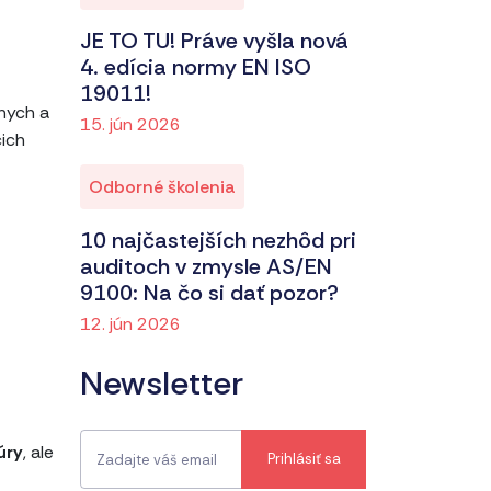
JE TO TU! Práve vyšla nová
4. edícia normy EN ISO
19011!
lnych a
15. jún 2026
ich
Odborné školenia
10 najčastejších nezhôd pri
auditoch v zmysle AS/EN
9100: Na čo si dať pozor?
12. jún 2026
Newsletter
úry
, ale