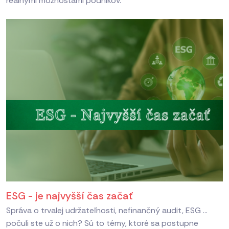
reálnymi možnosťami podnikov.
ESG - je najvyšší čas začať
Správa o trvalej udržateľnosti, nefinančný audit, ESG ...
počuli ste už o nich? Sú to témy, ktoré sa postupne