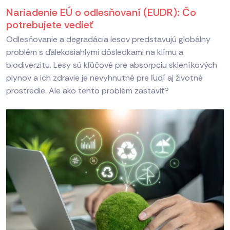
Nariadenie EÚ o odlesňovaní (EUDR): Čo
potrebujete vedieť
Odlesňovanie a degradácia lesov predstavujú globálny
problém s ďalekosiahlymi dôsledkami na klímu a
biodiverzitu. Lesy sú kľúčové pre absorpciu skleníkových
plynov a ich zdravie je nevyhnutné pre ľudí aj životné
prostredie. Ale ako tento problém zastaviť?