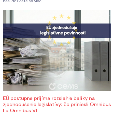
nás, dozviete sa viac.
EÚ postupne prijíma rozsiahle balíky na
zjednodušenie legislatívy: čo priniesli Omnibus
I a Omnibus VI