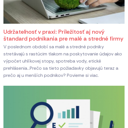
Udržateľnosť v praxi: Príležitosť aj nový
štandard podnikania pre malé a stredné firmy
V poslednom období sa malé a stredné podniky
stretávajú s rastúcim tlakom na poskytovanie údajov ako
výpočet uhlíkovej stopy, spotreba vody, etické
prehlásenia...Prečo sa tieto požiadavky objavujú teraz a
prečo aj u menších podnikov? Povieme si viac.