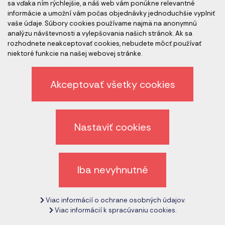
sa vďaka ním rýchlejšie, a náš web vám ponúkne relevantné
informácie a umožní vám počas objednávky jednoduchšie vyplniť
www.cems.sk
www.pharmaeducation.sk
vaše údaje. Súbory cookies používame najmä na anonymnú
analýzu návštevnosti a vylepšovania našich stránok. Ak sa
rozhodnete neakceptovať cookies, nebudete môcť používať
niektoré funkcie na našej webovej stránke.
Člen skupiny
Akceptovať všetky cookies
Nastaviť cookies
Akreditácia kurzov
Iba nevyhnutné
Viac informácií o ochrane osobných údajov.
Akreditovaní audítori
Viac informácií k spracúvaniu cookies.