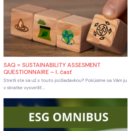
SAQ = SUSTAINABILITY ASSESMENT
QUESTIONNAIRE – I. časť
Stretli ste sa už s touto požiadavkou? Pokúsime sa Vám ju
v skratke vysvetliť....