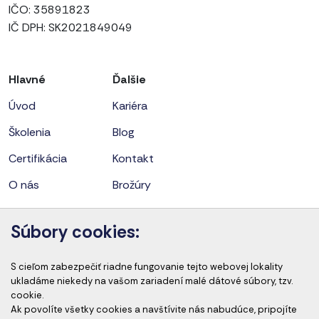
IČO: 35891823
IČ DPH: SK2021849049
Hlavné
Ďalšie
Úvod
Kariéra
Školenia
Blog
Certifikácia
Kontakt
O nás
Brožúry
Súbory cookies:
Kontaktné údaje
Snežienkova 1/A, 971 01 Prievidza
S cieľom zabezpečiť riadne fungovanie tejto webovej lokality
ukladáme niekedy na vašom zariadení malé dátové súbory, tzv.
+421 908 345 320
/
+421 948 382 659
cookie.
Ak povolíte všetky cookies a navštívite nás nabudúce, pripojíte
cems@cems.sk