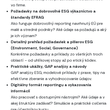
vo firme.
Požiadavky na dobrovoľné ESG výkazníctvo a
štandardy EFRAG
Ako funguje dobrovoľný reporting navrhnutý EÚ pre
malé a stredné podniky? Aké údaje sa požadujú a aký
je ich význam?
Detailný prehľad požiadaviek a pilierov ESG
(Environment, Social, Governance)
Konkrétne požiadavky a príklady zo všetkých troch
oblastí – od uhlíkovej stopy až po etický kódex.
Praktické ukážky, GAP analýzy a návody
GAP analýzy ESG, modelové príklady z praxe, tipy na
efektívne zberanie a vyhodnocovanie údajov.
Digitálny formát reportingu a vykazovania
informácií
Ako pracovať s dostupnými nástrojmi? Aké údaje a v
akej štruktúre zadávať? Simulácie a praktické cvičenia
pre účastníkov kurzu.