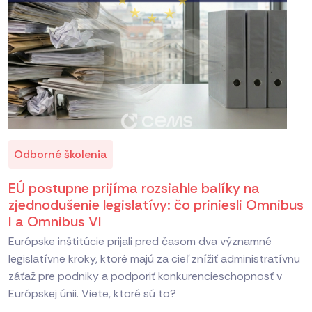
Odborné školenia
EÚ postupne prijíma rozsiahle balíky na
zjednodušenie legislatívy: čo priniesli Omnibus
I a Omnibus VI
Európske inštitúcie prijali pred časom dva významné
legislatívne kroky, ktoré majú za cieľ znížiť administratívnu
záťaž pre podniky a podporiť konkurencieschopnosť v
Európskej únii. Viete, ktoré sú to?