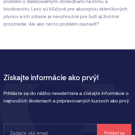
problém s ďalekosiahlymi dôsledkami na klímu a
biodiverzitu. Lesy sú kľúčové pre absorpciu skleníkových
plynov a ich zdravie je nevyhnutné pre ľudí aj životné
prostredie. Ale ako tento problém zastaviť?
Získajte informácie ako prvý!
Prihláste sa do nášho newslettera a získajte informácie o
najnovších školeniach a pripravovaných kurzoch ako prvý.