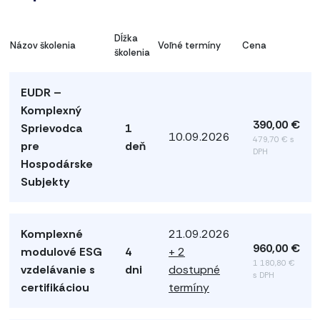
Dĺžka
Názov školenia
Voľné termíny
Cena
školenia
EUDR –
Komplexný
390,00 €
Sprievodca
1
10.09.2026
479,70 € s
pre
deň
DPH
Hospodárske
Subjekty
Komplexné
21.09.2026
960,00 €
modulové ESG
4
+ 2
1 180,80 €
vzdelávanie s
dni
dostupné
s DPH
certifikáciou
termíny