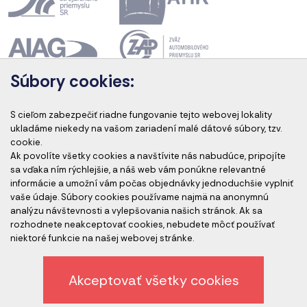
Súbory cookies:
Akreditácia kurzov
S cieľom zabezpečiť riadne fungovanie tejto webovej lokality
ukladáme niekedy na vašom zariadení malé dátové súbory, tzv.
cookie.
Ak povolíte všetky cookies a navštívite nás nabudúce, pripojíte
Akreditovaní audítori
sa vďaka ním rýchlejšie, a náš web vám ponúkne relevantné
informácie a umožní vám počas objednávky jednoduchšie vyplniť
vaše údaje. Súbory cookies používame najmä na anonymnú
analýzu návštevnosti a vylepšovania našich stránok. Ak sa
rozhodnete neakceptovať cookies, nebudete môcť používať
niektoré funkcie na našej webovej stránke.
Akceptovať všetky cookies
Etický kódex spoločnosti