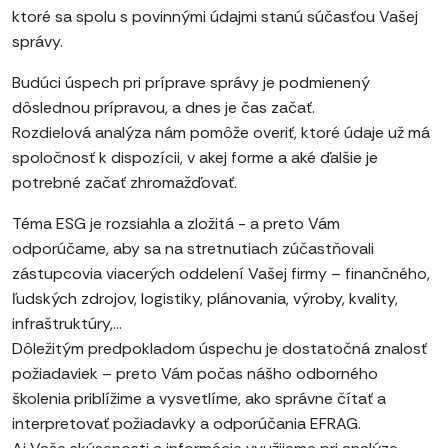
ktoré sa spolu s povinnými údajmi stanú súčasťou Vašej
správy.
Budúci úspech pri príprave správy je podmienený
dôslednou prípravou, a dnes je čas začať.
Rozdielová analýza nám pomôže overiť, ktoré údaje už má
spoločnosť k dispozícii, v akej forme a aké ďalšie je
potrebné začať zhromažďovať.
Téma ESG je rozsiahla a zložitá - a preto Vám
odporúčame, aby sa na stretnutiach zúčastňovali
zástupcovia viacerých oddelení Vašej firmy – finančného,
ľudských zdrojov, logistiky, plánovania, výroby, kvality,
infraštruktúry,...
Dôležitým predpokladom úspechu je dostatočná znalosť
požiadaviek – preto Vám počas nášho odborného
školenia priblížime a vysvetlíme, ako správne čítať a
interpretovať požiadavky a odporúčania EFRAG.