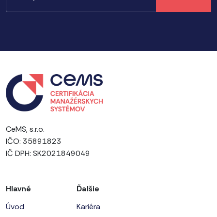
CeMS, s.r.o.
IČO: 35891823
IČ DPH: SK2021849049
Hlavné
Ďalšie
Úvod
Kariéra