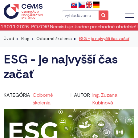
6. POZOR! Neexistuje žiadne prechodné obdobie! ISO 19011:2
Úvod
Blog
Odborné školenia
ESG - je najvyšší čas začať
ESG - je najvyšší čas
začať
KATEGÓRIA
Odborné
|
AUTOR
Ing. Zuzana
školenia
Kubinová