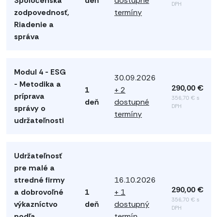
Spoločenská
deň
dostupné
DPH
zodpovednosť,
termíny
Riadenie a
správa
Modul 4 - ESG
30.09.2026
- Metodika a
290,00 €
1
+ 2
príprava
356,70 € s
deň
dostupné
DPH
správy o
termíny
udržateľnosti
Udržateľnosť
pre malé a
stredné firmy
16.10.2026
290,00 €
a dobrovoľné
1
+ 1
356,70 € s
výkazníctvo
deň
dostupný
DPH
podľa
termín