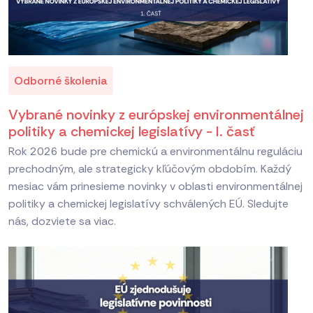
Odborné školenia
Vybrané novinky z európskej environmentálnej
politiky a chemickej legislatívy - I. časť
Rok 2026 bude pre chemickú a environmentálnu reguláciu
prechodným, ale strategicky kľúčovým obdobím. Každý
mesiac vám prinesieme novinky v oblasti environmentálnej
politiky a chemickej legislatívy schválených EÚ. Sledujte
nás, dozviete sa viac.