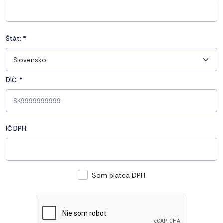
Štát:
*
Slovensko
DIČ: *
IČ DPH:
Som platca DPH