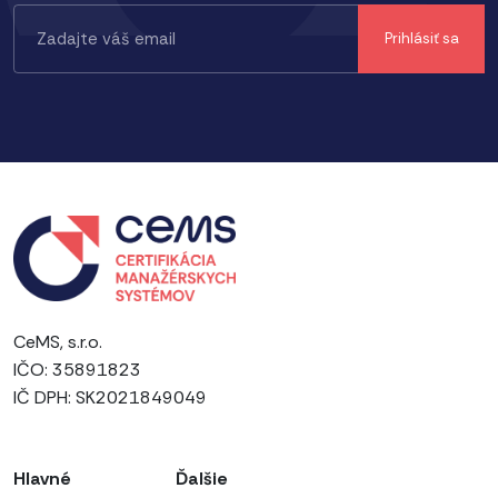
CeMS, s.r.o.
IČO: 35891823
IČ DPH: SK2021849049
Hlavné
Ďalšie