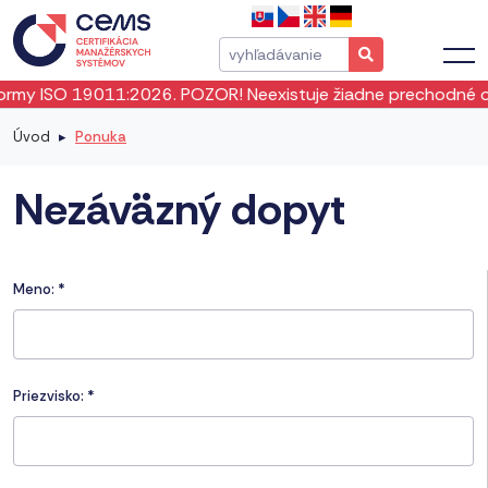
 ISO 19011:2026. POZOR! Neexistuje žiadne prechodné obdobi
Úvod
Ponuka
Nezáväzný dopyt
Meno:
*
Priezvisko:
*