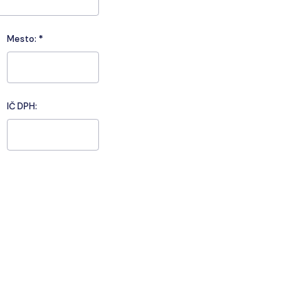
Mesto:
*
IČ DPH: