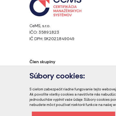
CeMS, s.r.o.
IČO: 35891823
IČ DPH: SK2021849049
Člen skupiny
Súbory cookies:
S cieľom zabezpečiť riadne fungovanie tejto webovej
Ak povolíte všetky cookies a navštívite nás nabudúc
jednoduchšie vyplniť vaše údaje. Súbory cookies p
nebudete môcť používať niektoré funkcie na našej w
Etický kódex spoločnosti
Ochrana osobný