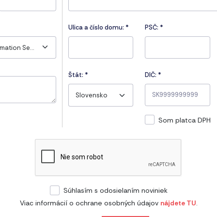
Ulica a číslo domu:
*
PSČ:
*
TISAX - Trusted Information Security Assessment Exchange
Štát:
*
DIČ: *
Slovensko
Som platca DPH
Súhlasím s odosielaním noviniek
Viac informácií o ochrane osobných údajov
nájdete TU
.