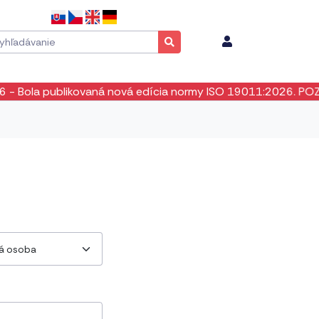
ola publikovaná nová edícia normy ISO 19011:2026. POZOR! N
ká osoba