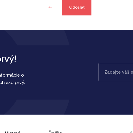
Odoslať
prvý!
informácie o
ch ako prvý.