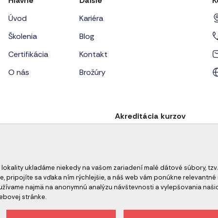
Hlavné
Ďalšie
K
Úvod
Kariéra
Školenia
Blog
Certifikácia
Kontakt
O nás
Brožúry
Akreditácia kurzov
 lokality ukladáme niekedy na vašom zariadení malé dátové súbory, tzv.
e, pripojíte sa vďaka ním rýchlejšie, a náš web vám ponúkne relevant
oužívame najmä na anonymnú analýzu návštevnosti a vylepšovania naši
ebovej stránke.
ch údajov
Odhlásenie z newslettera
Všeobecné obch