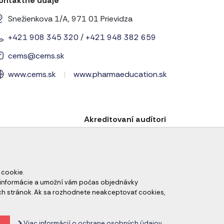
ontaktné údaje
Snežienkova 1/A, 971 01 Prievidza
+421 908 345 320
/
+421 948 382 659
cems@cems.sk
www.cems.sk
|
www.pharmaeducation.sk
Akreditovaní audítori
 cookie.
né informácie a umožní vám počas objednávky
ch stránok. Ak sa rozhodnete neakceptovať cookies,
odné podmienky
Zrušiť nastavenie cookies
Viac informácií o ochrane osobných údajov.