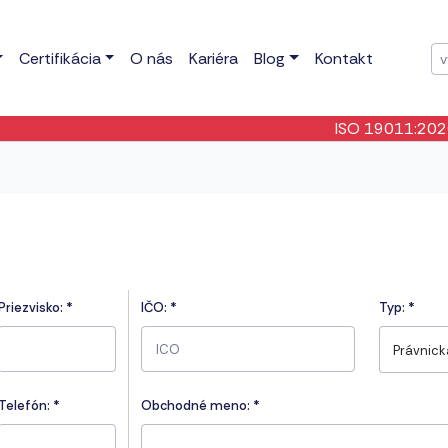
Certifikácia
O nás
Kariéra
Blog
Kontakt
ISO 19011:2026
- B
Priezvisko:
*
IČO:
*
Typ:
*
Právnic
Telefón:
*
Obchodné meno: *