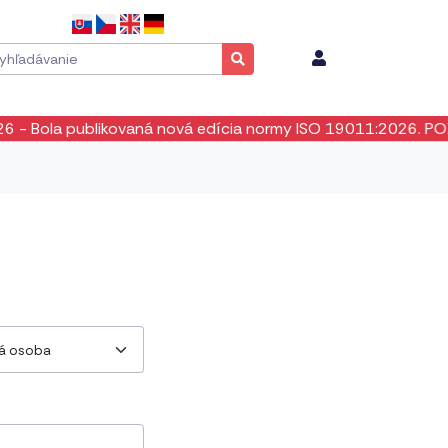
Bola publikovaná nová edícia normy ISO 19011:2026. POZOR! 
ká osoba