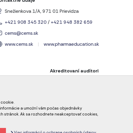
ontaktné údaje
Snežienkova 1/A, 971 01 Prievidza
+421 908 345 320
/
+421 948 382 659
cems@cems.sk
www.cems.sk
|
www.pharmaeducation.sk
Akreditovaní audítori
 cookie.
né informácie a umožní vám počas objednávky
ch stránok. Ak sa rozhodnete neakceptovať cookies,
odné podmienky
Zrušiť nastavenie cookies
Viac informácií o ochrane osobných údajov.