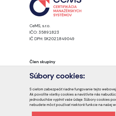
CeMS, s.r.o.
IČO: 35891823
IČ DPH: SK2021849049
Člen skupiny
Súbory cookies:
S cieľom zabezpečiť riadne fungovanie tejto webovej
Ak povolíte všetky cookies a navštívite nás nabudúc
jednoduchšie vyplniť vaše údaje. Súbory cookies p
nebudete môcť používať niektoré funkcie na našej w
Etický kódex spoločnosti
Ochrana osobný