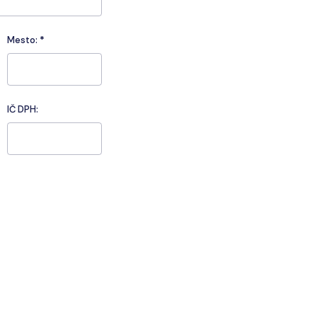
Mesto:
*
IČ DPH: