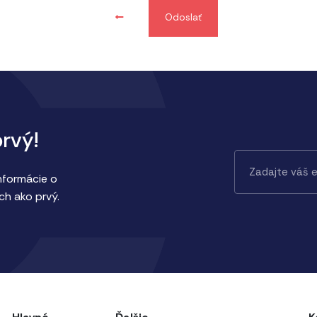
Odoslať
prvý!
informácie o
ch ako prvý.