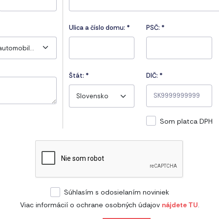
Ulica a číslo domu:
*
PSČ:
*
Core Tools IATF pre automobilový priemysel
Štát:
*
DIČ: *
Slovensko
Som platca DPH
Súhlasím s odosielaním noviniek
Viac informácií o ochrane osobných údajov
nájdete TU
.