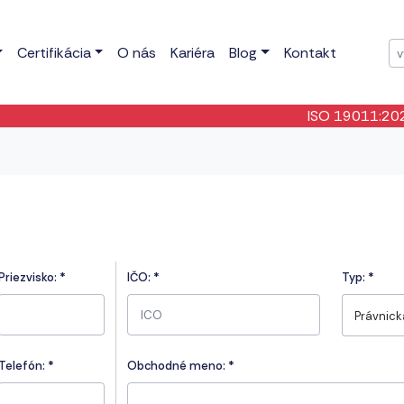
Certifikácia
O nás
Kariéra
Blog
Kontakt
ISO 19011:2026
- 
Priezvisko:
*
IČO:
*
Typ:
*
Právnic
Telefón:
*
Obchodné meno: *