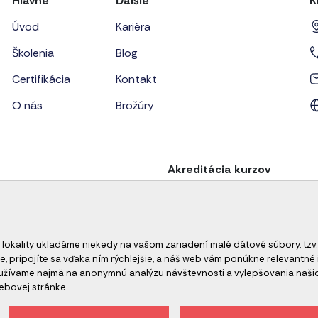
Hlavné
Ďalšie
K
Úvod
Kariéra
Školenia
Blog
Certifikácia
Kontakt
O nás
Brožúry
Akreditácia kurzov
 lokality ukladáme niekedy na vašom zariadení malé dátové súbory, tzv.
e, pripojíte sa vďaka ním rýchlejšie, a náš web vám ponúkne relevant
oužívame najmä na anonymnú analýzu návštevnosti a vylepšovania naši
ebovej stránke.
ch údajov
Odhlásenie z newslettera
Všeobecné obch