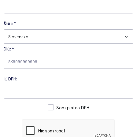
Štát:
*
Slovensko
DIČ: *
IČ DPH:
Som platca DPH