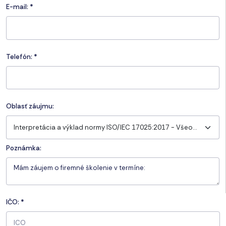
E-mail:
*
Telefón:
*
Oblasť záujmu:
Interpretácia a výklad normy ISO/IEC 17025:2017 - Všeobecné požiadavky na kompetentnosť skúšobných a kalibračných laboratórií
Poznámka:
IČO:
*