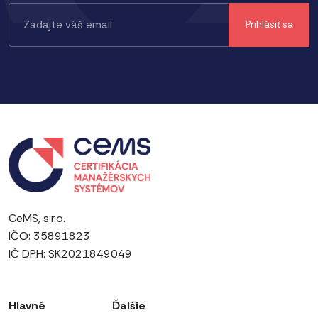
CeMS, s.r.o.
IČO: 35891823
IČ DPH: SK2021849049
Hlavné
Ďalšie