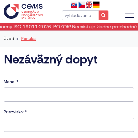
my ISO 19011:2026. POZOR! Neexistuje žiadne prechodné obdo
Úvod
Ponuka
Nezáväzný dopyt
Meno:
*
Priezvisko:
*