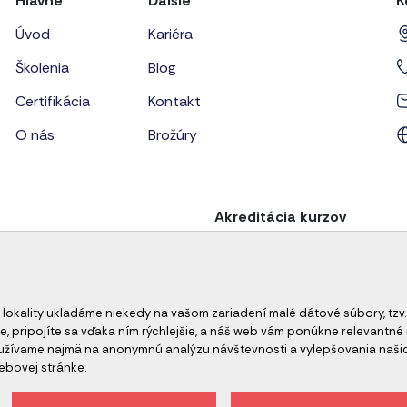
Hlavné
Ďalšie
K
Úvod
Kariéra
Školenia
Blog
Certifikácia
Kontakt
O nás
Brožúry
Akreditácia kurzov
 lokality ukladáme niekedy na vašom zariadení malé dátové súbory, tzv.
e, pripojíte sa vďaka ním rýchlejšie, a náš web vám ponúkne relevant
oužívame najmä na anonymnú analýzu návštevnosti a vylepšovania naši
ebovej stránke.
ch údajov
Odhlásenie z newslettera
Všeobecné obch