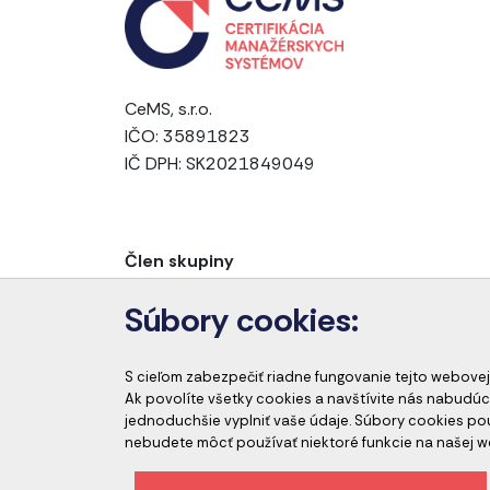
CeMS, s.r.o.
IČO: 35891823
IČ DPH: SK2021849049
Člen skupiny
Súbory cookies:
S cieľom zabezpečiť riadne fungovanie tejto webovej
Ak povolíte všetky cookies a navštívite nás nabudúc
jednoduchšie vyplniť vaše údaje. Súbory cookies p
nebudete môcť používať niektoré funkcie na našej w
Etický kódex spoločnosti
Ochrana osobný