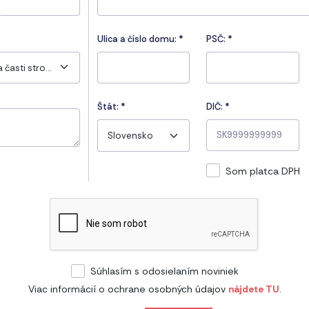
Ulica a číslo domu:
*
PSČ:
*
Základy strojárstva a časti strojov
Štát:
*
DIČ: *
Slovensko
Som platca DPH
Súhlasím s odosielaním noviniek
Viac informácií o ochrane osobných údajov
nájdete TU
.