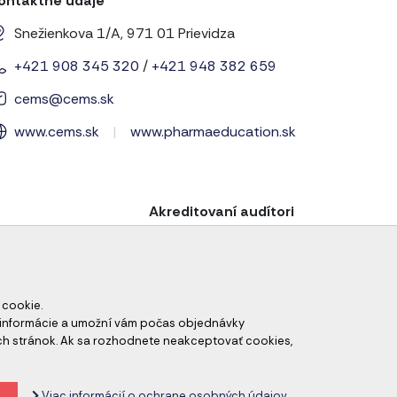
ontaktné údaje
Snežienkova 1/A, 971 01 Prievidza
+421 908 345 320
/
+421 948 382 659
cems@cems.sk
www.cems.sk
|
www.pharmaeducation.sk
Akreditovaní audítori
 cookie.
né informácie a umožní vám počas objednávky
ch stránok. Ak sa rozhodnete neakceptovať cookies,
odné podmienky
Zrušiť nastavenie cookies
Viac informácií o ochrane osobných údajov.