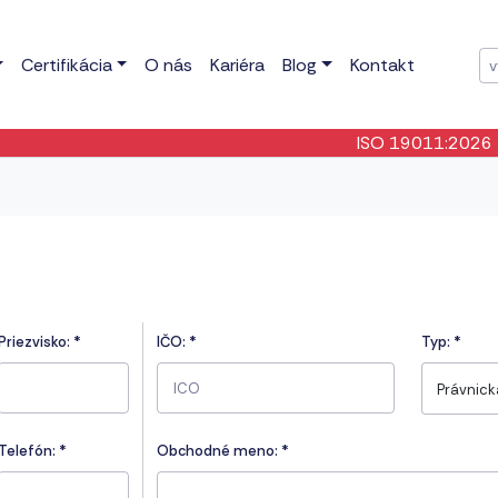
Certifikácia
O nás
Kariéra
Blog
Kontakt
ISO 19011:2026
- Bol
Priezvisko:
*
IČO:
*
Typ:
*
Právnic
Telefón:
*
Obchodné meno: *