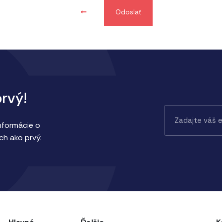
Odoslať
prvý!
informácie o
ch ako prvý.