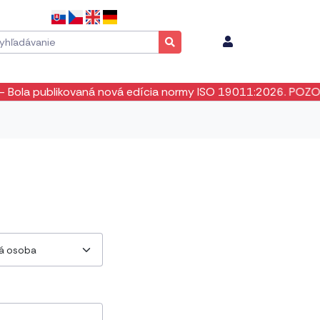
a publikovaná nová edícia normy ISO 19011:2026. POZOR! Nee
ká osoba