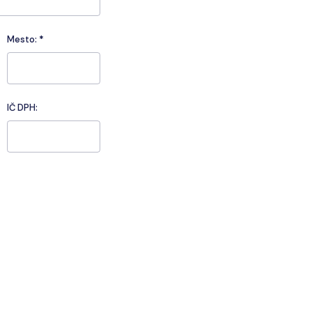
Mesto:
*
IČ DPH: