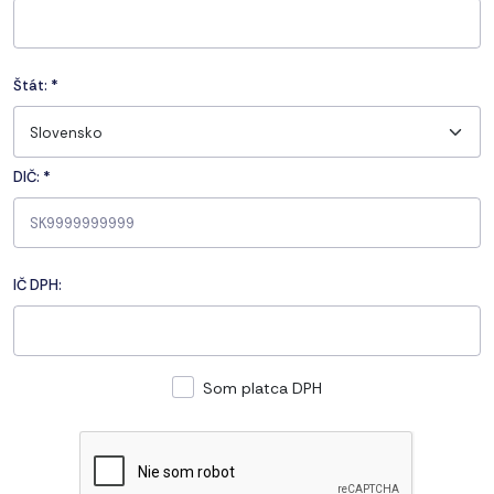
Štát:
*
Slovensko
DIČ: *
IČ DPH:
Som platca DPH