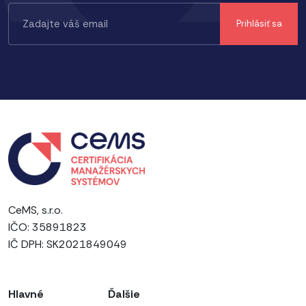
CeMS, s.r.o.
IČO: 35891823
IČ DPH: SK2021849049
Hlavné
Ďalšie