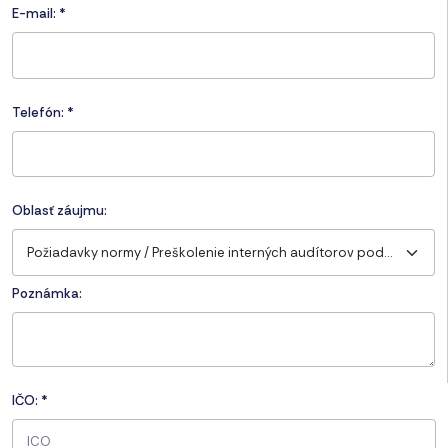
E-mail:
*
Telefón:
*
Oblasť záujmu:
Požiadavky normy / Preškolenie interných audítorov podľa normy ISO 9001:2015
Poznámka:
IČO:
*