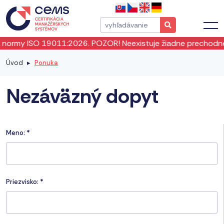
rmy ISO 19011:2026. POZOR! Neexistuje žiadne prechodné obd
Úvod
Ponuka
Nezáväzný dopyt
Meno:
*
Priezvisko:
*