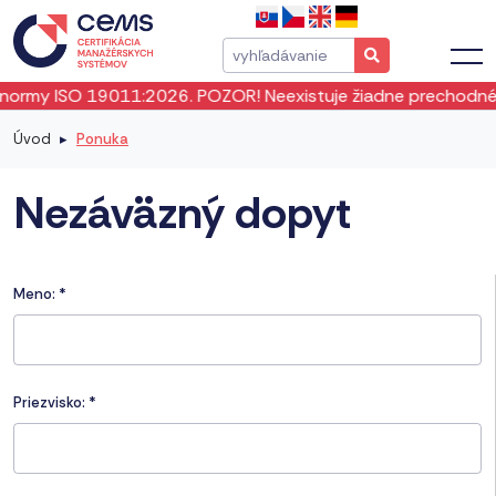
my ISO 19011:2026. POZOR! Neexistuje žiadne prechodné obdo
Úvod
Ponuka
Nezáväzný dopyt
Meno:
*
Priezvisko:
*