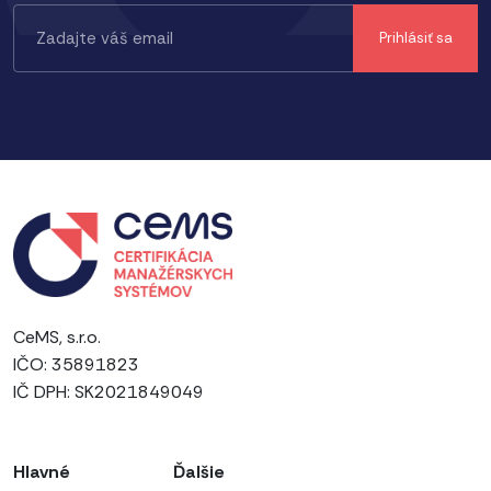
CeMS, s.r.o.
IČO: 35891823
IČ DPH: SK2021849049
Hlavné
Ďalšie