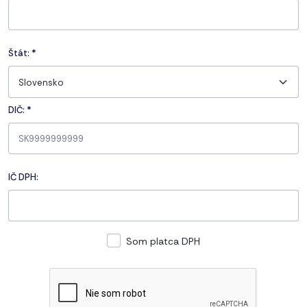
Štát:
*
Slovensko
DIČ: *
IČ DPH:
Som platca DPH