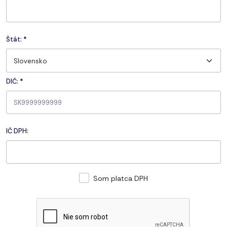
Štát:
*
Slovensko
DIČ: *
IČ DPH:
Som platca DPH