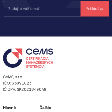
CeMS, s.r.o.
IČO: 35891823
IČ DPH: SK2021849049
Hlavné
Ďalšie