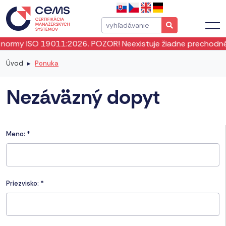
rmy ISO 19011:2026. POZOR! Neexistuje žiadne prechodné obd
Úvod
Ponuka
Nezáväzný dopyt
Meno:
*
Priezvisko:
*