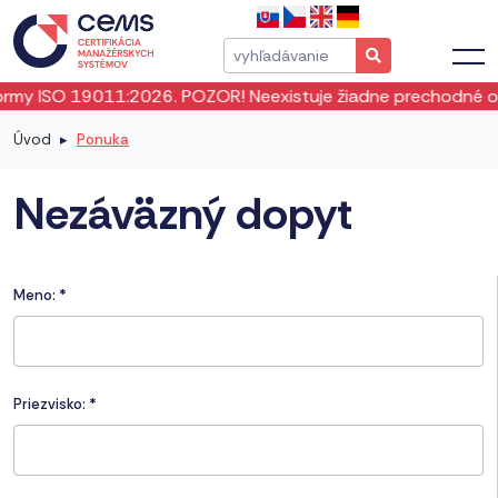
 ISO 19011:2026. POZOR! Neexistuje žiadne prechodné obdobi
Úvod
Ponuka
Nezáväzný dopyt
Meno:
*
Priezvisko:
*