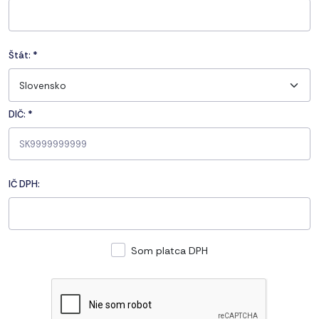
Štát:
*
Slovensko
DIČ: *
IČ DPH:
Som platca DPH