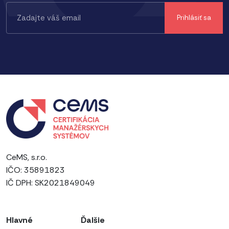
CeMS, s.r.o.
IČO: 35891823
IČ DPH: SK2021849049
Hlavné
Ďalšie