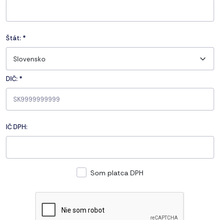
Štát:
*
Slovensko
DIČ: *
IČ DPH:
Som platca DPH