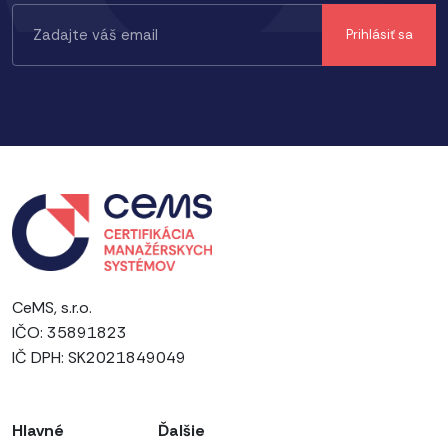
CeMS, s.r.o.
IČO: 35891823
IČ DPH: SK2021849049
Hlavné
Ďalšie