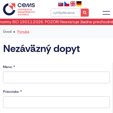
my ISO 19011:2026. POZOR! Neexistuje žiadne prechodné obdo
Úvod
Ponuka
Nezáväzný dopyt
Meno:
*
Priezvisko:
*