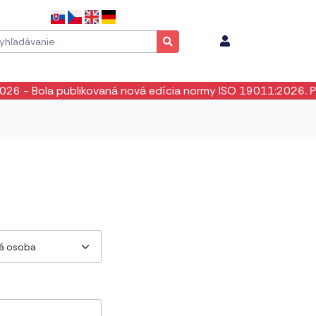
- Bola publikovaná nová edícia normy ISO 19011:2026. POZOR
ká osoba