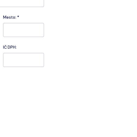
Mesto:
*
IČ DPH: