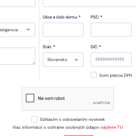
Ulica a číslo domu:
*
PSČ:
*
EQ - Emocionálna inteligencia v profesionálnej praxi
Štát:
*
DIČ: *
Slovensko
Som platca DPH
Súhlasím s odosielaním noviniek
Viac informácií o ochrane osobných údajov
nájdete TU
.