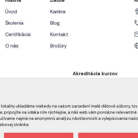
Hlavné
Ďalšie
K
Úvod
Kariéra
Školenia
Blog
Certifikácia
Kontakt
O nás
Brožúry
Akreditácia kurzov
 lokality ukladáme niekedy na vašom zariadení malé dátové súbory, tzv.
e, pripojíte sa vďaka ním rýchlejšie, a náš web vám ponúkne relevant
oužívame najmä na anonymnú analýzu návštevnosti a vylepšovania naši
ebovej stránke.
ch údajov
Odhlásenie z newslettera
Všeobecné obch