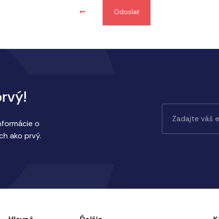
Odoslať
prvý!
informácie o
ch ako prvý.