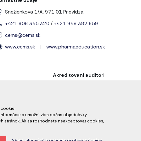
ontaktné údaje
Snežienkova 1/A, 971 01 Prievidza
+421 908 345 320
/
+421 948 382 659
cems@cems.sk
www.cems.sk
|
www.pharmaeducation.sk
Akreditovaní audítori
 cookie.
né informácie a umožní vám počas objednávky
ch stránok. Ak sa rozhodnete neakceptovať cookies,
odné podmienky
Zrušiť nastavenie cookies
Viac informácií o ochrane osobných údajov.