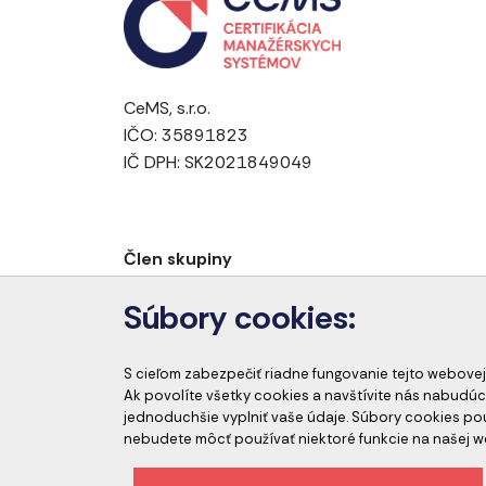
CeMS, s.r.o.
IČO: 35891823
IČ DPH: SK2021849049
Člen skupiny
Súbory cookies:
S cieľom zabezpečiť riadne fungovanie tejto webovej
Ak povolíte všetky cookies a navštívite nás nabudúc
jednoduchšie vyplniť vaše údaje. Súbory cookies p
nebudete môcť používať niektoré funkcie na našej w
Etický kódex spoločnosti
Ochrana osobný