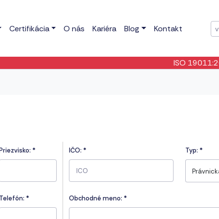
Certifikácia
O nás
Kariéra
Blog
Kontakt
ISO 19011:2026
Priezvisko:
*
IČO:
*
Typ:
*
Právnic
Telefón:
*
Obchodné meno: *