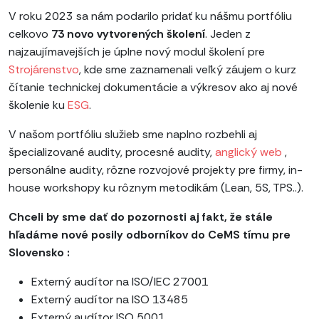
V roku 2023 sa nám podarilo pridať ku nášmu portfóliu
celkovo
73 novo vytvorených školení
. Jeden z
najzaujímavejších je úplne nový modul školení pre
Strojárenstvo
, kde sme zaznamenali veľký záujem o kurz
čítanie technickej dokumentácie a výkresov ako aj nové
školenie ku
ESG
.
V našom portfóliu služieb sme naplno rozbehli aj
špecializované audity, procesné audity,
anglický web
,
personálne audity, rôzne rozvojové projekty pre firmy, in-
house workshopy ku rôznym metodikám (Lean, 5S, TPS..).
Chceli by sme dať do pozornosti aj fakt, že stále
hľadáme nové posily odborníkov do CeMS tímu pre
Slovensko :
Externý audítor na ISO/IEC 27001
Externý audítor na ISO 13485
Externý audítor ISO 5001