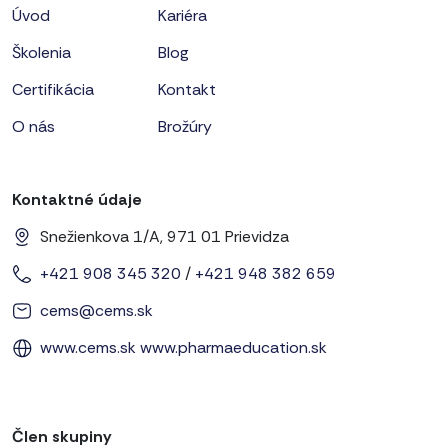
Úvod
Kariéra
Školenia
Blog
Certifikácia
Kontakt
O nás
Brožúry
Kontaktné údaje
Snežienkova 1/A, 971 01 Prievidza
+421 908 345 320
/
+421 948 382 659
cems@cems.sk
www.cems.sk
www.pharmaeducation.sk
Člen skupiny