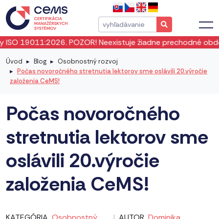
 19011:2026. POZOR! Neexistuje žiadne prechodné obdobie! I
Úvod
Blog
Osobnostný rozvoj
Počas novoročného stretnutia lektorov sme oslávili 20.výročie
založenia CeMS!
Počas novoročného
stretnutia lektorov sme
oslávili 20.výročie
založenia CeMS!
KATEGÓRIA
Osobnostný
|
AUTOR
Dominika