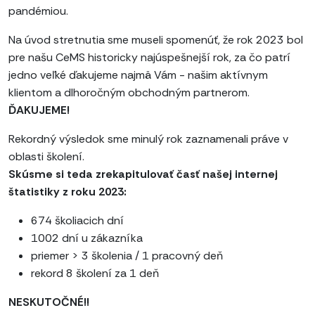
pandémiou.
Na úvod stretnutia sme museli spomenúť, že rok 2023 bol
pre našu CeMS historicky najúspešnejší rok, za čo patrí
jedno veľké ďakujeme najmä Vám - našim aktívnym
klientom a dlhoročným obchodným partnerom.
ĎAKUJEME!
Rekordný výsledok sme minulý rok zaznamenali práve v
oblasti školení.
Skúsme si teda zrekapitulovať časť našej internej
štatistiky z roku 2023:
674 školiacich dní
1002 dní u zákazníka
priemer > 3 školenia / 1 pracovný deň
rekord 8 školení za 1 deň
NESKUTOČNÉ!!