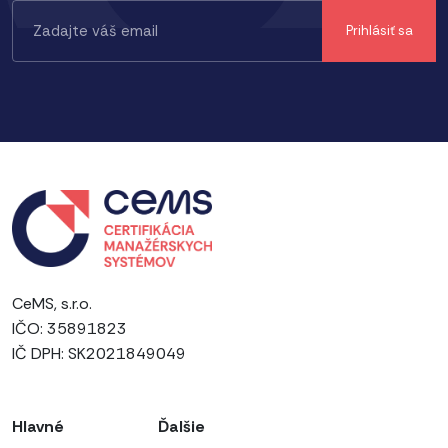
CeMS, s.r.o.
IČO: 35891823
IČ DPH: SK2021849049
Hlavné
Ďalšie