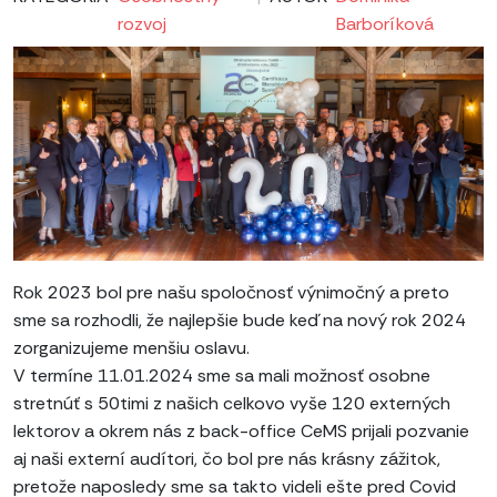
rozvoj
Barboríková
Rok 2023 bol pre našu spoločnosť výnimočný a preto
sme sa rozhodli, že najlepšie bude keď na nový rok 2024
zorganizujeme menšiu oslavu.
V termíne 11.01.2024 sme sa mali možnosť osobne
stretnúť s 50timi z našich celkovo vyše 120 externých
lektorov a okrem nás z back-office CeMS prijali pozvanie
aj naši externí audítori, čo bol pre nás krásny zážitok,
pretože naposledy sme sa takto videli ešte pred Covid