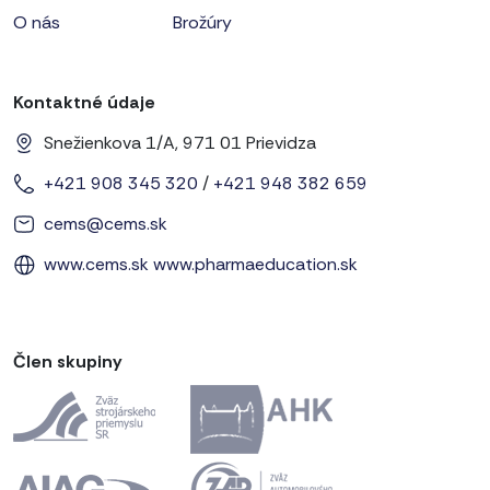
O nás
Brožúry
Kontaktné údaje
Snežienkova 1/A, 971 01 Prievidza
+421 908 345 320
/
+421 948 382 659
cems@cems.sk
www.cems.sk
www.pharmaeducation.sk
Člen skupiny