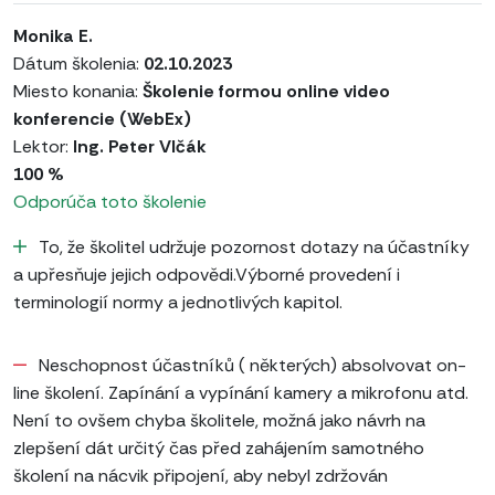
Monika E.
Dátum školenia:
02.10.2023
Miesto konania:
Školenie formou online video
konferencie (WebEx)
Lektor:
Ing. Peter Vlčák
100 %
Odporúča toto školenie
To, že školitel udržuje pozornost dotazy na účastníky
a upřesňuje jejich odpovědi.Výborné provedení i
terminologií normy a jednotlivých kapitol.
Neschopnost účastníků ( některých) absolvovat on-
line školení. Zapínání a vypínání kamery a mikrofonu atd.
Není to ovšem chyba školitele, možná jako návrh na
zlepšení dát určitý čas před zahájením samotného
školení na nácvik připojení, aby nebyl zdržován