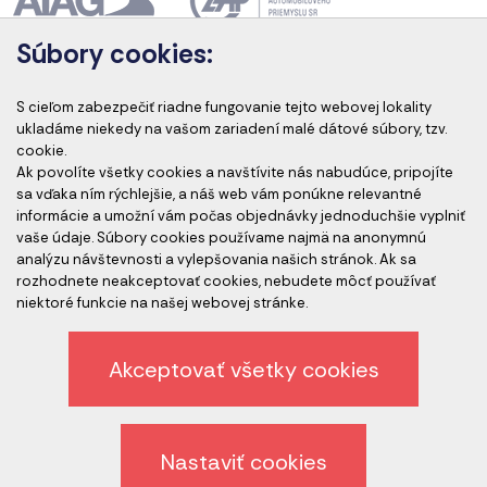
Súbory cookies:
Akreditácia kurzov
S cieľom zabezpečiť riadne fungovanie tejto webovej lokality
ukladáme niekedy na vašom zariadení malé dátové súbory, tzv.
cookie.
Ak povolíte všetky cookies a navštívite nás nabudúce, pripojíte
Akreditovaní audítori
sa vďaka ním rýchlejšie, a náš web vám ponúkne relevantné
informácie a umožní vám počas objednávky jednoduchšie vyplniť
vaše údaje. Súbory cookies používame najmä na anonymnú
analýzu návštevnosti a vylepšovania našich stránok. Ak sa
rozhodnete neakceptovať cookies, nebudete môcť používať
niektoré funkcie na našej webovej stránke.
Akceptovať všetky cookies
Etický kódex spoločnosti
Ochrana osobných údajov
Nastaviť cookies
Odhlásenie z newslettera