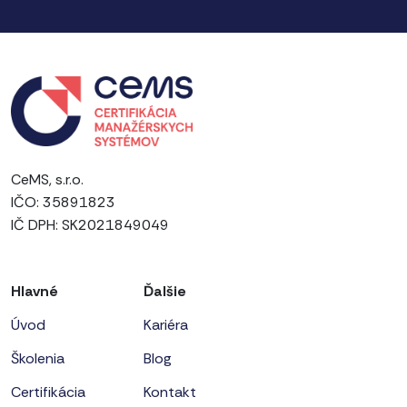
CeMS, s.r.o.
IČO: 35891823
IČ DPH: SK2021849049
Hlavné
Ďalšie
Úvod
Kariéra
Školenia
Blog
Certifikácia
Kontakt