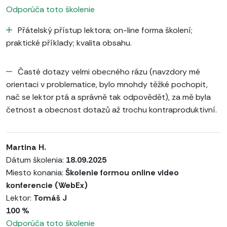
Odporúča toto školenie
Přátelský přístup lektora; on-line forma školení;
praktické příklady; kvalita obsahu.
Časté dotazy velmi obecného rázu (navzdory mé
orientaci v problematice, bylo mnohdy těžké pochopit,
nač se lektor ptá a správně tak odpovědět), za mě byla
četnost a obecnost dotazů až trochu kontraproduktivní.
Martina H.
Dátum školenia:
18.09.2025
Miesto konania:
Školenie formou online video
konferencie (WebEx)
Lektor:
Tomáš J
100 %
Odporúča toto školenie