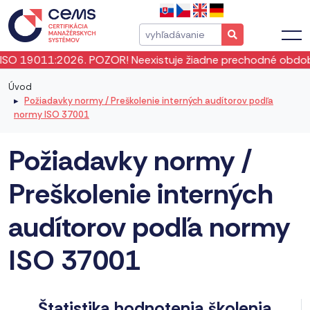
1:2026. POZOR! Neexistuje žiadne prechodné obdobie! ISO 19
Úvod
Požiadavky normy / Preškolenie interných audítorov podľa
normy ISO 37001
Požiadavky normy /
Preškolenie interných
audítorov podľa normy
ISO 37001
Štatistika hodnotenia školenia