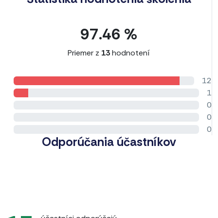
97.46 %
Priemer z
13
hodnotení
12
1
0
0
0
Odporúčania účastníkov