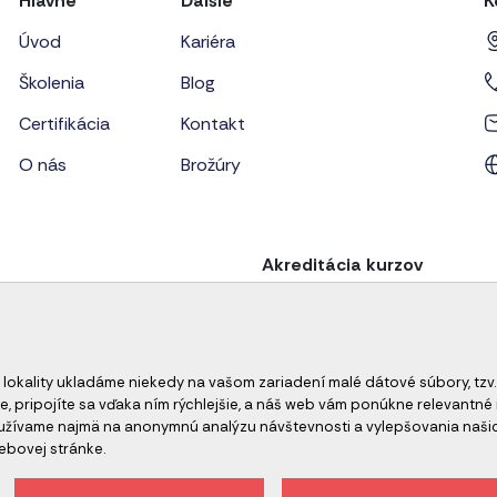
Hlavné
Ďalšie
K
Úvod
Kariéra
Školenia
Blog
Certifikácia
Kontakt
O nás
Brožúry
Akreditácia kurzov
 lokality ukladáme niekedy na vašom zariadení malé dátové súbory, tzv.
e, pripojíte sa vďaka ním rýchlejšie, a náš web vám ponúkne relevant
oužívame najmä na anonymnú analýzu návštevnosti a vylepšovania naši
ebovej stránke.
ch údajov
Odhlásenie z newslettera
Všeobecné obch