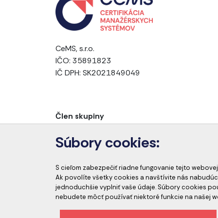
CeMS, s.r.o.
IČO: 35891823
IČ DPH: SK2021849049
Člen skupiny
Súbory cookies:
S cieľom zabezpečiť riadne fungovanie tejto webovej
Ak povolíte všetky cookies a navštívite nás nabudúc
jednoduchšie vyplniť vaše údaje. Súbory cookies p
nebudete môcť používať niektoré funkcie na našej w
Etický kódex spoločnosti
Ochrana osobný