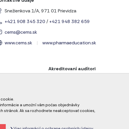
ontaktné údaje
Snežienkova 1/A, 971 01 Prievidza
+421 908 345 320
/
+421 948 382 659
cems@cems.sk
www.cems.sk
|
www.pharmaeducation.sk
Akreditovaní audítori
 cookie.
né informácie a umožní vám počas objednávky
ch stránok. Ak sa rozhodnete neakceptovať cookies,
odné podmienky
Zrušiť nastavenie cookies
Viac informácií o ochrane osobných údajov.