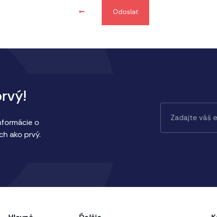
Odoslať
prvý!
informácie o
ch ako prvý.