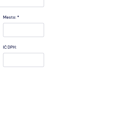
Mesto:
*
IČ DPH: