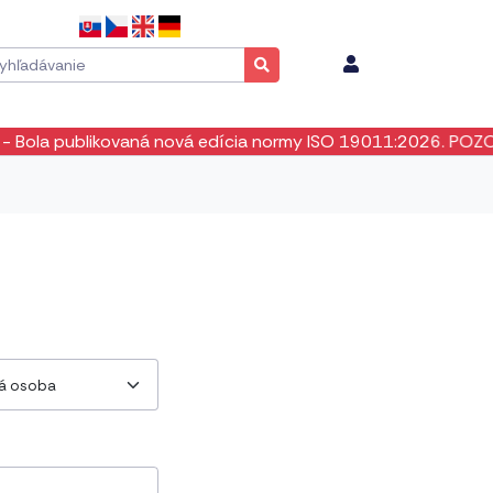
la publikovaná nová edícia normy ISO 19011:2026. POZOR! Ne
ká osoba