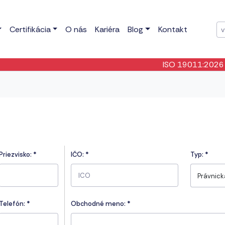
Certifikácia
O nás
Kariéra
Blog
Kontakt
ISO 19011:2026
- Bo
Priezvisko:
*
IČO:
*
Typ:
*
Právnic
Telefón:
*
Obchodné meno: *