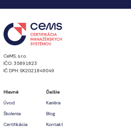
CeMS, s.r.o.
IČO: 35891823
IČ DPH: SK2021849049
Hlavné
Ďalšie
Úvod
Kariéra
Školenia
Blog
Certifikácia
Kontakt