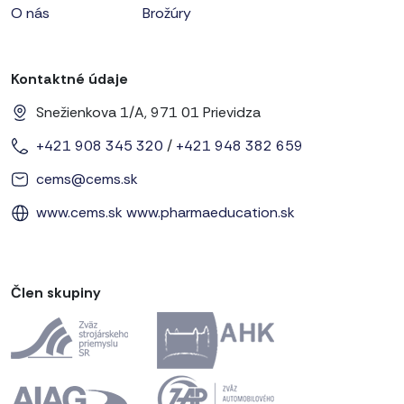
O nás
Brožúry
Kontaktné údaje
Snežienkova 1/A, 971 01 Prievidza
+421 908 345 320
/
+421 948 382 659
cems@cems.sk
www.cems.sk
www.pharmaeducation.sk
Člen skupiny