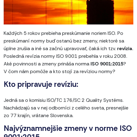
Každých 5 rokov prebieha preskúmanie noriem ISO. Po
preskúmaní normy buď ostanú bez zmeny, niektoré sa
úplne zrušia a iné sa začnú upravovať, čaká ich tzv.
revízia
.
Posledná revízia normy ISO 9001 prebehla v roku 2008.
Aké povinnosti a zmeny prináša norma
ISO 9001:2015
?
V čom nám pomôže a kto stojí za revíziou normy?
Kto pripravuje revíziu:
Jedná sa o komisiu ISO/TC 176/SC 2 Quality Systéms.
Nachádzajú sa v nej odborníci z celého sveta, presnejšie
zo 77 krajín, vrátane Slovenska.
Najvýznamnejšie zmeny v norme ISO