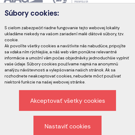
Súbory cookies:
Akreditácia kurzov
S cieľom zabezpečiť riadne fungovanie tejto webovej lokality
ukladáme niekedy na vašom zariadení malé dátové súbory, tzv.
cookie.
Ak povolíte všetky cookies a navštívite nás nabudúce, pripojíte
Akreditovaní audítori
sa vďaka ním rýchlejšie, a náš web vám ponúkne relevantné
informácie a umožní vám počas objednávky jednoduchšie vyplniť
vaše údaje. Súbory cookies používame najmä na anonymnú
analýzu návštevnosti a vylepšovania našich stránok. Ak sa
rozhodnete neakceptovať cookies, nebudete môcť používať
niektoré funkcie na našej webovej stránke.
Akceptovať všetky cookies
Etický kódex spoločnosti
Ochrana osobných údajov
Nastaviť cookies
Odhlásenie z newslettera