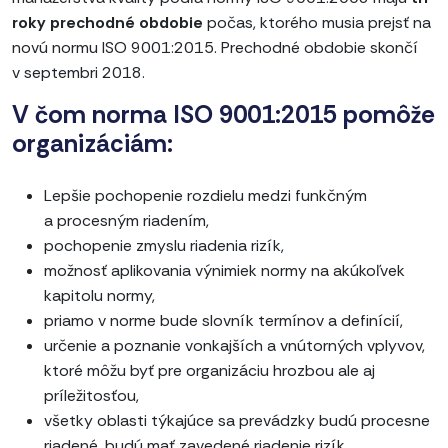
roky prechodné obdobie
počas, ktorého musia prejsť na
novú normu ISO 9001:2015. Prechodné obdobie skončí
v septembri 2018.
V čom norma ISO 9001:2015 pomôže
organizáciám:
Lepšie pochopenie rozdielu medzi funkčným
a procesným riadením,
pochopenie zmyslu riadenia rizík,
možnosť aplikovania výnimiek normy na akúkoľvek
kapitolu normy,
priamo v norme bude slovník termínov a definícií,
určenie a poznanie vonkajších a vnútorných vplyvov,
ktoré môžu byť pre organizáciu hrozbou ale aj
príležitosťou,
všetky oblasti týkajúce sa prevádzky budú procesne
riadené, budú mať zavedené riadenie rizík