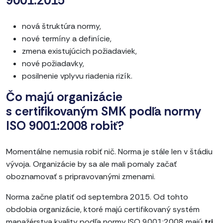
9001:2015
nová štruktúra normy,
nové termíny a definície,
zmena existujúcich požiadaviek,
nové požiadavky,
posilnenie vplyvu riadenia rizík.
Čo majú organizácie
s certifikovaným SMK podľa normy
ISO 9001:2008 robiť?
Momentálne nemusia robiť nič. Norma je stále len v štádiu
vývoja. Organizácie by sa ale mali pomaly začať
oboznamovať s pripravovanými zmenami.
Norma začne platiť od septembra 2015. Od tohto
obdobia organizácie, ktoré majú certifikovaný systém
manažérstva kvality podľa normy ISO 9001:2008 majú
tri