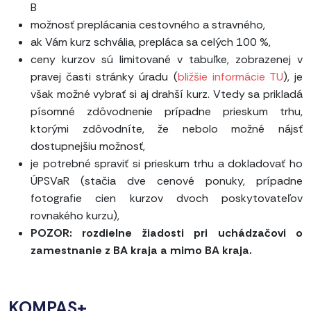
B
možnosť preplácania cestovného a stravného,
ak Vám kurz schvália, prepláca sa celých 100 %,
ceny kurzov sú limitované v tabuľke, zobrazenej v
pravej časti stránky úradu (
bližšie informácie TU
), je
však možné vybrať si aj drahší kurz. Vtedy sa prikladá
písomné zdôvodnenie prípadne prieskum trhu,
ktorými zdôvodníte, že nebolo možné nájsť
dostupnejšiu možnosť,
je potrebné spraviť si prieskum trhu a dokladovať ho
ÚPSVaR (stačia dve cenové ponuky, prípadne
fotografie cien kurzov dvoch poskytovateľov
rovnakého kurzu),
POZOR: rozdielne žiadosti pri uchádzačovi o
zamestnanie z BA kraja a mimo BA kraja.
KOMPAS+