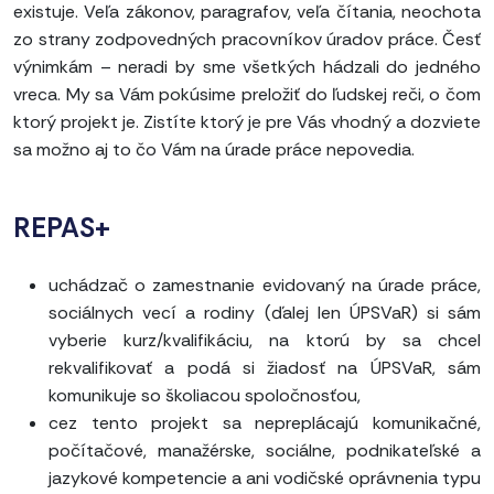
existuje. Veľa zákonov, paragrafov, veľa čítania, neochota
zo strany zodpovedných pracovníkov úradov práce. Česť
výnimkám – neradi by sme všetkých hádzali do jedného
vreca. My sa Vám pokúsime preložiť do ľudskej reči, o čom
ktorý projekt je. Zistíte ktorý je pre Vás vhodný a dozviete
sa možno aj to čo Vám na úrade práce nepovedia.
REPAS+
uchádzač o zamestnanie evidovaný na úrade práce,
sociálnych vecí a rodiny (ďalej len ÚPSVaR) si sám
vyberie kurz/kvalifikáciu, na ktorú by sa chcel
rekvalifikovať a podá si žiadosť na ÚPSVaR, sám
komunikuje so školiacou spoločnosťou,
cez tento projekt sa nepreplácajú komunikačné,
počítačové, manažérske, sociálne, podnikateľské a
jazykové kompetencie a ani vodičské oprávnenia typu