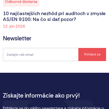
Odborné školenia
10 najčastejších nezhôd pri auditoch v zmysle
AS/EN 9100: Na čo si dať pozor?
12. jún 2026
Newsletter
Získajte informácie ako prvý!
Prihláste sa do nášho newslettera a získajte informácie o