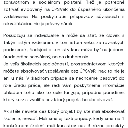
zdravotnom a sociálnom poistení. Tiež je potrebné
zotrvať evidovaný na ÚPSVaR do úspešného ukončenia
vzdelávania. Na poskytnutie príspevkov súvisiacich s
rekvalifikáciou nie je právny nárok.
Posudzujú sa individuálne a môže sa stať, že človek s
takým istým vzdelaním, v tom istom veku, za rovnakých
podmienok, žiadajúci o ten istý kurz môže byť na jednom
úrade práce schválený, no na druhom nie.
Je veľa školiacich spoločností, prostredníctvom ktorých
môžete absolvovať vzdelávanie cez ÚPSVaR. Inak to nie je
ani u nás. V žiadnom prípade sa nechceme pasovať do
role úradu práce, ale radi Vám poskytneme informácie
ohľadom toho ako to celé funguje, prípadne poradíme,
ktorý kurz si zvoliť a cez ktorý projekt ho absolvovať.
Ak stále neviete cez ktorý projekt by ste mali absolvovať
školenie, nevadí. Mali sme aj také prípady, kedy sme na 1
konkrétnom školení mali kurzistov cez 3 rôzne projekty.