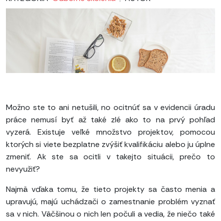
Možno ste to ani netušili, no ocitnúť sa v evidencii úradu
práce nemusí byť až také zlé ako to na prvý pohľad
vyzerá. Existuje veľké množstvo projektov, pomocou
ktorých si viete bezplatne zvýšiť kvalifikáciu alebo ju úplne
zmeniť. Ak ste sa ocitli v takejto situácii, prečo to
nevyužiť?
Najmä vďaka tomu, že tieto projekty sa často menia a
upravujú, majú uchádzači o zamestnanie problém vyznať
sa v nich. Väčšinou o nich len počuli a vedia, že niečo také