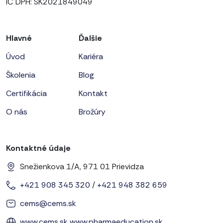
IČ DPH: SK2021849049
Hlavné
Ďalšie
Úvod
Kariéra
Školenia
Blog
Certifikácia
Kontakt
O nás
Brožúry
Kontaktné údaje
Snežienkova 1/A, 971 01 Prievidza
+421 908 345 320
/
+421 948 382 659
cems@cems.sk
www.cems.sk
www.pharmaeducation.sk