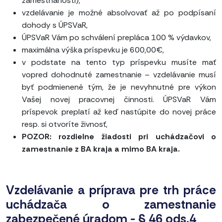
zamestnanosti),
vzdelávanie je možné absolvovať až po podpísaní
dohody s ÚPSVaR,
ÚPSVaR Vám po schválení prepláca 100 % výdavkov,
maximálna výška príspevku je 600,00€,
v podstate na tento typ príspevku musíte mať
vopred dohodnuté zamestnanie – vzdelávanie musí
byť podmienené tým, že je nevyhnutné pre výkon
Vašej novej pracovnej činnosti. ÚPSVaR Vám
príspevok preplatí až keď nastúpite do novej práce
resp. si otvoríte živnosť,
POZOR: rozdielne žiadosti pri uchádzačovi o
zamestnanie z BA kraja a mimo BA kraja.
Vzdelávanie a príprava pre trh práce
uchádzača o zamestnanie
zabezpečené úradom - § 46 ods.4