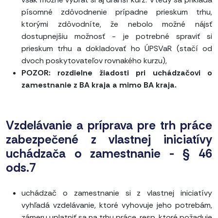
písomné zdôvodnenie prípadne prieskum trhu,
ktorými zdôvodníte, že nebolo možné nájsť
dostupnejšiu možnosť - je potrebné spraviť si
prieskum trhu a dokladovať ho ÚPSVaR (stačí od
dvoch poskytovateľov rovnakého kurzu),
POZOR: rozdielne žiadosti pri uchádzačovi o
zamestnanie z BA kraja a mimo BA kraja.
Vzdelávanie a príprava pre trh práce
zabezpečené z vlastnej iniciatívy
uchádzača o zamestnanie - § 46
ods.7
uchádzač o zamestnanie si z vlastnej iniciatívy
vyhľadá vzdelávanie, ktoré vyhovuje jeho potrebám,
zámeru uplatniť sa na trhu práce, resp. ktoré požaduje