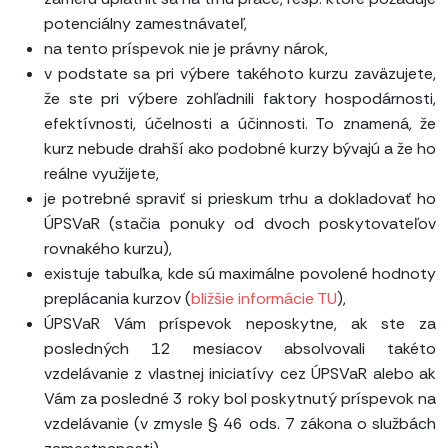
potenciálny zamestnávateľ,
na tento príspevok nie je právny nárok,
v podstate sa pri výbere takéhoto kurzu zaväzujete,
že ste pri výbere zohľadnili faktory hospodárnosti,
efektívnosti, účelnosti a účinnosti. To znamená, že
kurz nebude drahší ako podobné kurzy bývajú a že ho
reálne využijete,
je potrebné spraviť si prieskum trhu a dokladovať ho
ÚPSVaR (stačia ponuky od dvoch poskytovateľov
rovnakého kurzu),
existuje tabuľka, kde sú maximálne povolené hodnoty
preplácania kurzov (
bližšie informácie TU
),
ÚPSVaR Vám príspevok neposkytne, ak ste za
posledných 12 mesiacov absolvovali takéto
vzdelávanie z vlastnej iniciatívy cez ÚPSVaR alebo ak
Vám za posledné 3 roky bol poskytnutý príspevok na
vzdelávanie (v zmysle § 46 ods. 7 zákona o službách