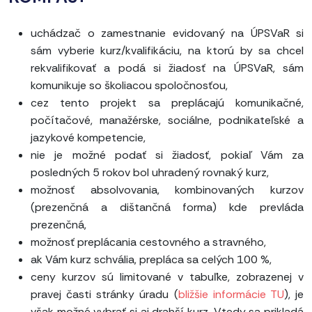
uchádzač o zamestnanie evidovaný na ÚPSVaR si
sám vyberie kurz/kvalifikáciu, na ktorú by sa chcel
rekvalifikovať a podá si žiadosť na ÚPSVaR, sám
komunikuje so školiacou spoločnosťou,
cez tento projekt sa preplácajú komunikačné,
počítačové, manažérske, sociálne, podnikateľské a
jazykové kompetencie,
nie je možné podať si žiadosť, pokiaľ Vám za
posledných 5 rokov bol uhradený rovnaký kurz,
možnosť absolvovania, kombinovaných kurzov
(prezenčná a dištančná forma) kde prevláda
prezenčná,
možnosť preplácania cestovného a stravného,
ak Vám kurz schvália, prepláca sa celých 100 %,
ceny kurzov sú limitované v tabuľke, zobrazenej v
pravej časti stránky úradu (
bližšie informácie TU
), je
však možné vybrať si aj drahší kurz. Vtedy sa prikladá