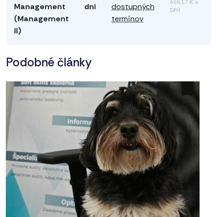
466,17 € s
Management
dni
dostupných
DPH
(Management
termínov
II)
Podobné články