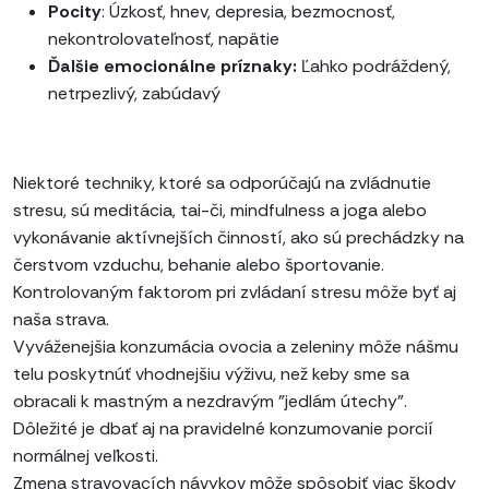
Pocity
: Úzkosť, hnev, depresia, bezmocnosť,
nekontrolovateľnosť, napätie
Ďalšie emocionálne príznaky:
Ľahko podráždený,
netrpezlivý, zabúdavý
Niektoré techniky, ktoré sa odporúčajú na zvládnutie
stresu, sú meditácia, tai-či, mindfulness a joga alebo
vykonávanie aktívnejších činností, ako sú prechádzky na
čerstvom vzduchu, behanie alebo športovanie.
Kontrolovaným faktorom pri zvládaní stresu môže byť aj
naša strava.
Vyváženejšia konzumácia ovocia a zeleniny môže nášmu
telu poskytnúť vhodnejšiu výživu, než keby sme sa
obracali k mastným a nezdravým "jedlám útechy".
Dôležité je dbať aj na pravidelné konzumovanie porcií
normálnej veľkosti.
Zmena stravovacích návykov môže spôsobiť viac škody