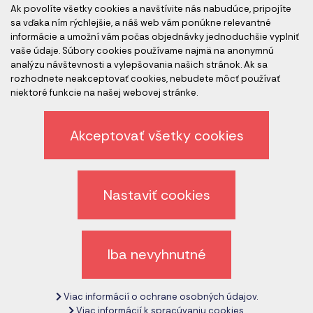
Ak povolíte všetky cookies a navštívite nás nabudúce, pripojíte
Akreditovaní audítori
sa vďaka ním rýchlejšie, a náš web vám ponúkne relevantné
informácie a umožní vám počas objednávky jednoduchšie vyplniť
vaše údaje. Súbory cookies používame najmä na anonymnú
analýzu návštevnosti a vylepšovania našich stránok. Ak sa
rozhodnete neakceptovať cookies, nebudete môcť používať
niektoré funkcie na našej webovej stránke.
Akceptovať všetky cookies
Etický kódex spoločnosti
Ochrana osobných údajov
Nastaviť cookies
Odhlásenie z newslettera
Všeobecné obchodné podmienky
Iba nevyhnutné
Zrušiť nastavenie cookies
Viac informácií o ochrane osobných údajov.
Copyright © 2017 - 2026
CeMS.sk
Viac informácií k spracúvaniu cookies.