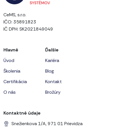
CeMS, s.r.o.
IČO: 35891823
IČ DPH: SK2021849049
Hlavné
Ďalšie
Úvod
Kariéra
Školenia
Blog
Certifikácia
Kontakt
O nás
Brožúry
Kontaktné údaje
Snežienkova 1/A, 971 01 Prievidza