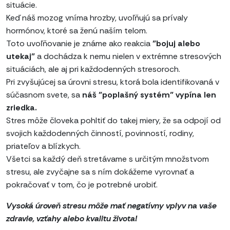
situácie.
Keď náš mozog vníma hrozby, uvoľňujú sa prívaly
hormónov, ktoré sa ženú naším telom.
Toto uvoľňovanie je známe ako reakcia
"bojuj alebo
utekaj"
a dochádza k nemu nielen v extrémne stresových
situáciách, ale aj pri každodenných stresoroch.
Pri zvyšujúcej sa úrovni stresu, ktorá bola identifikovaná v
súčasnom svete, sa
náš "poplašný systém" vypína len
zriedka.
Stres môže človeka pohltiť do takej miery, že sa odpojí od
svojich každodenných činností, povinností, rodiny,
priateľov a blízkych.
Všetci sa každý deň stretávame s určitým množstvom
stresu, ale zvyčajne sa s ním dokážeme vyrovnať a
pokračovať v tom, čo je potrebné urobiť.
Vysoká úroveň stresu môže mať negatívny vplyv na vaše
zdravie, vzťahy alebo kvalitu života!