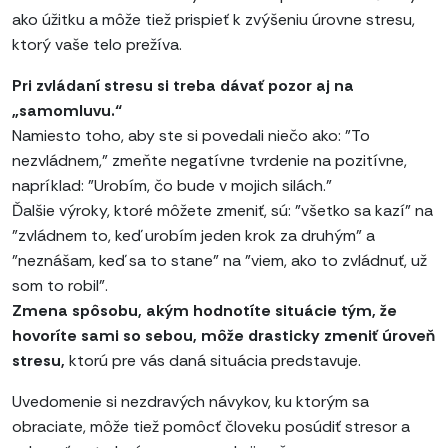
ako úžitku a môže tiež prispieť k zvýšeniu úrovne stresu,
ktorý vaše telo prežíva.
Pri zvládaní stresu si treba dávať pozor aj na
„samomluvu.“
Namiesto toho, aby ste si povedali niečo ako: "To
nezvládnem," zmeňte negatívne tvrdenie na pozitívne,
napríklad: "Urobím, čo bude v mojich silách."
Ďalšie výroky, ktoré môžete zmeniť, sú: "všetko sa kazí" na
"zvládnem to, keď urobím jeden krok za druhým" a
"neznášam, keď sa to stane" na "viem, ako to zvládnuť, už
som to robil".
Zmena spôsobu, akým hodnotíte situácie tým, že
hovoríte sami so sebou, môže drasticky zmeniť úroveň
stresu,
ktorú pre vás daná situácia predstavuje.
Uvedomenie si nezdravých návykov, ku ktorým sa
obraciate, môže tiež pomôcť človeku posúdiť stresor a