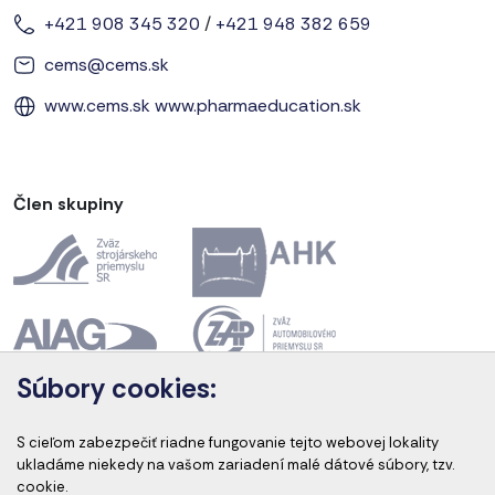
+421 908 345 320
/
+421 948 382 659
cems@cems.sk
www.cems.sk
www.pharmaeducation.sk
Člen skupiny
Súbory cookies:
Akreditácia kurzov
S cieľom zabezpečiť riadne fungovanie tejto webovej lokality
ukladáme niekedy na vašom zariadení malé dátové súbory, tzv.
cookie.