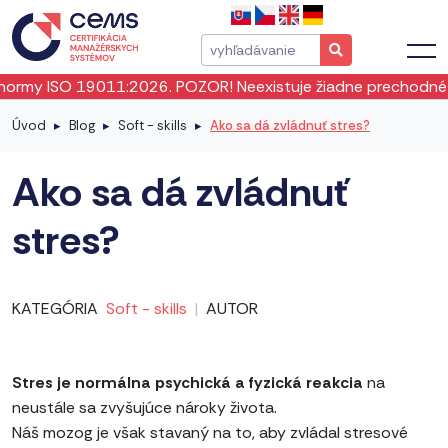
 19011:2026. POZOR! Neexistuje žiadne prechodné obdobie! I
Úvod
Blog
Soft - skills
Ako sa dá zvládnuť stres?
Ako sa dá zvládnuť
stres?
KATEGÓRIA
Soft - skills
|
AUTOR
Stres je normálna psychická a fyzická reakcia
na
neustále sa zvyšujúce nároky života.
Náš mozog je však stavaný na to, aby zvládal stresové