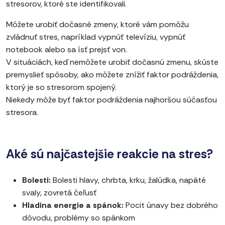
stresorov, ktoré ste identifikovali.
Môžete urobiť dočasné zmeny, ktoré vám pomôžu
zvládnuť stres, napríklad vypnúť televíziu, vypnúť
notebook alebo sa ísť prejsť von.
V situáciách, keď nemôžete urobiť dočasnú zmenu, skúste
premyslieť spôsoby, ako môžete znížiť faktor podráždenia,
ktorý je so stresorom spojený.
Niekedy môže byť faktor podráždenia najhoršou súčasťou
stresora.
Aké sú najčastejšie reakcie na stres?
Bolesti:
Bolesti hlavy, chrbta, krku, žalúdka, napäté
svaly, zovretá čeľusť
Hladina energie a spánok:
Pocit únavy bez dobrého
dôvodu, problémy so spánkom