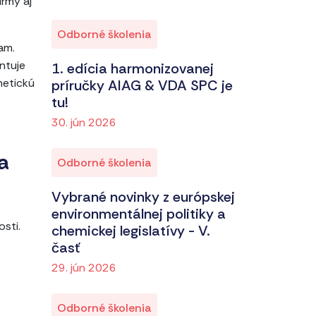
irmy aj
Odborné školenia
am.
entuje
1. edícia harmonizovanej
netickú
príručky AIAG & VDA SPC je
tu!
30. jún 2026
a
Odborné školenia
Vybrané novinky z európskej
environmentálnej politiky a
osti.
chemickej legislatívy - V.
časť
29. jún 2026
Odborné školenia