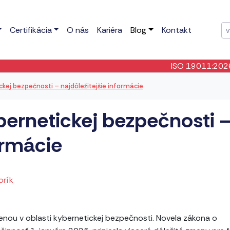
Certifikácia
O nás
Kariéra
Blog
Kontakt
ISO 19011:2026
- Bola publi
ckej bezpečnosti – najdôležitejšie informácie
bernetickej bezpečnosti 
ormácie
orík
nou v oblasti kybernetickej bezpečnosti. Novela zákona o