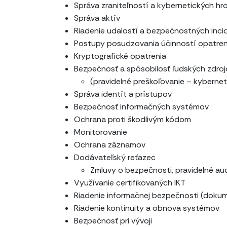
Správa zraniteľností a kybernetických hr
Správa aktív
Riadenie udalostí a bezpečnostných inci
Postupy posudzovania účinností opatrení
Kryptografické opatrenia
Bezpečnosť a spôsobilosť ľudských zdro
(pravidelné preškoľovanie – kyberne
Správa identít a prístupov
Bezpečnosť informačných systémov
Ochrana proti škodlivým kódom
Monitorovanie
Ochrana záznamov
Dodávateľský reťazec
Zmluvy o bezpečnosti, pravidelné au
Využívanie certifikovaných IKT
Riadenie informačnej bezpečnosti (doku
Riadenie kontinuity a obnova systémov
Bezpečnosť pri vývoji