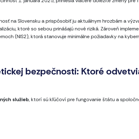
nnosť 1. januára 2025, priniesla viaceré dôležité zmeny pre f
čnosť na Slovensku a prispôsobiť ju aktuálnym hrozbám a výzv
alizáciu, ktoré so sebou prinášajú nové riziká. Zároveň implem
émoch (NIS2), ktorá stanovuje minimálne požiadavky na kyber
tickej bezpečnosti: Ktoré odvetvi
ných služieb
, ktorí sú kľúčoví pre fungovanie štátu a spoločn