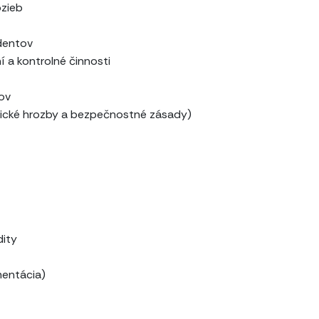
ozieb
dentov
 a kontrolné činnosti
jov
tické hrozby a bezpečnostné zásady)
dity
mentácia)