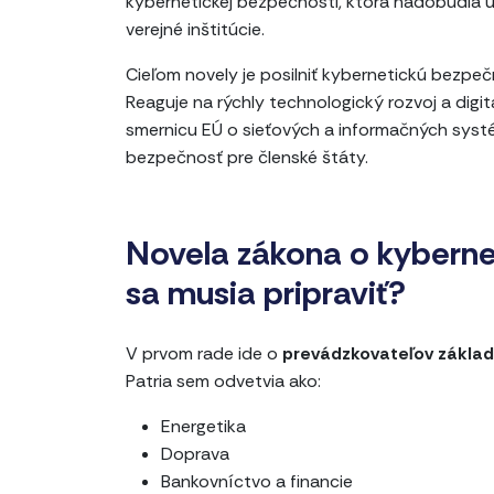
kybernetickej bezpečnosti, ktorá nadobudla úči
verejné inštitúcie.
Cieľom novely je posilniť kybernetickú bezpe
Reaguje na rýchly technologický rozvoj a digit
smernicu EÚ o sieťových a informačných syst
bezpečnosť pre členské štáty.
Novela zákona o kyberne
sa musia pripraviť?
V prvom rade ide o
prevádzkovateľov základ
Patria sem odvetvia ako:
Energetika
Doprava
Bankovníctvo a financie