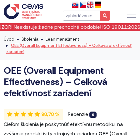
je žiadne prechodné obdobie! ISO 19011:2026 vstúpila do pl
Úvod
Školenia
Lean manažment
OEE (Overall Equipment Effectiveness) – Celková efektívnosť
zariadení
OEE (Overall Equipment
Effectiveness) – Celková
efektívnosť zariadení
98,78 %
Recenzie
9
Cieľom školenia je poskytnúť efektívnu metodiku na
zvýšenie produktivity strojných zariadení
OEE (
Overall