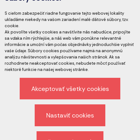
Akreditácia kurzov
S cieľom zabezpečiť riadne fungovanie tejto webovej lokality
ukladáme niekedy na vašom zariadení malé dátové súbory, tzv.
cookie.
Ak povolíte všetky cookies a navštívite nás nabudúce, pripojíte
Akreditovaní audítori
sa vďaka ním rýchlejšie, a náš web vám ponúkne relevantné
informácie a umožní vám počas objednávky jednoduchšie vyplniť
vaše údaje. Súbory cookies používame najmä na anonymnú
analýzu návštevnosti a vylepšovania našich stránok. Ak sa
rozhodnete neakceptovať cookies, nebudete môcť používať
niektoré funkcie na našej webovej stránke.
Akceptovať všetky cookies
Etický kódex spoločnosti
Ochrana osobných údajov
Nastaviť cookies
Odhlásenie z newslettera
Všeobecné obchodné podmienky