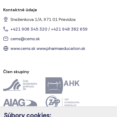
Kontaktné údaje
Snežienkova 1/A, 971 01 Prievidza
+421 908 345 320
/
+421 948 382 659
cems@cems.sk
www.cems.sk
www.pharmaeducation.sk
Člen skupiny
Súbory cookies: