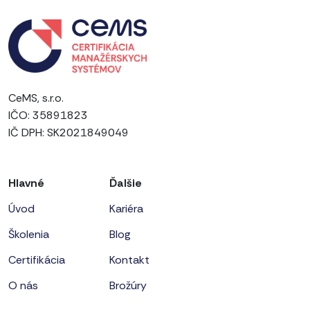
CeMS, s.r.o.
IČO: 35891823
IČ DPH: SK2021849049
Hlavné
Ďalšie
Úvod
Kariéra
Školenia
Blog
Certifikácia
Kontakt
O nás
Brožúry