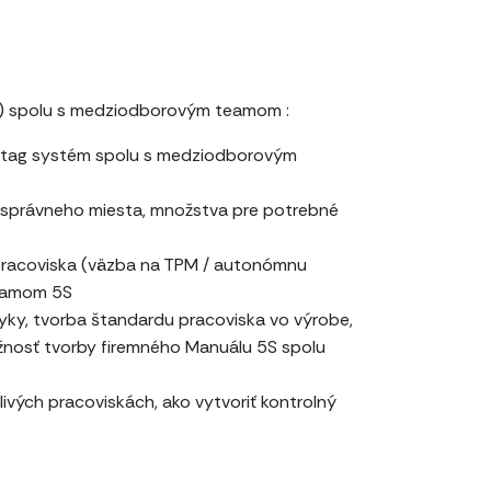
e) spolu s medziodborovým teamom :
ed tag systém spolu s medziodborovým
e správneho miesta, množstva pre potrebné
 pracoviska (väzba na TPM / autonómnu
teamom 5S
ky, tvorba štandardu pracoviska vo výrobe,
ožnosť tvorby firemného Manuálu 5S spolu
ivých pracoviskách, ako vytvoriť kontrolný