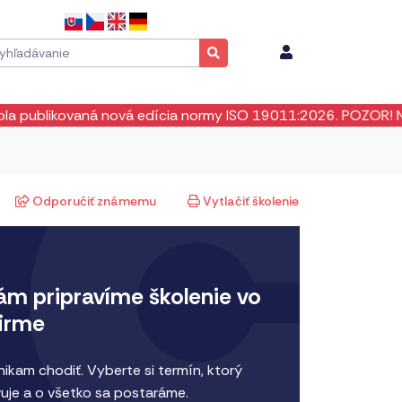
ová edícia normy ISO 19011:2026. POZOR! Neexistuje žiadne 
Odporučiť známemu
Vytlačiť školenie
ám pripravíme školenie vo
firme
ikam chodiť. Vyberte si termín, ktorý
uje a o všetko sa postaráme.