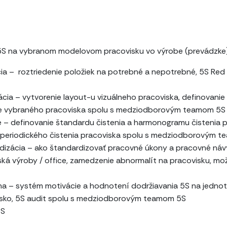
 5S na vybranom modelovom pracovisku vo výrobe (prevádzk
cia – roztriedenie položiek na potrebné a nepotrebné, 5S R
cia – vytvorenie layout-u vizuálneho pracoviska, definovani
ie vybraného pracoviska spolu s medziodborovým teamom 5S
ie – definovanie štandardu čistenia a harmonogramu čistenia
 periodického čistenia pracoviska spolu s medziodborovým 
izácia – ako štandardizovať pracovné úkony a pracovné návy
ská výroby / office, zamedzenie abnormalít na pracovisku, m
na – systém motivácie a hodnotení dodržiavania 5S na jednotl
visko, 5S audit spolu s medziodborovým teamom 5S
5S