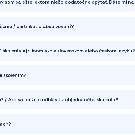
 by som sa ešte lektora niečo dodatočne opýtať. Dáte mi n
enie / certifikát o absolvovaní?
ní školenia aj v inom ako v slovenskom alebo českom jazyku?
ne školením?
m? / Ako sa môžem odhlásiť z objednaného školenia?
iach?