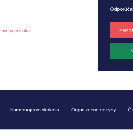
Odporúčan
Mám zá
ania pracoviska
M
Harmonogram školenia
Organizačné pokyny
Ča