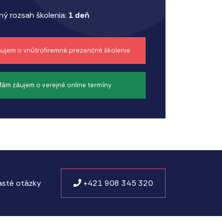
ý rozsah školenia:
1 deň
ujem o vnútrofiremné prezenčné školenie
ám záujem o verejné online termíny
sté otázky
+421 908 345 320