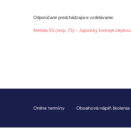
Odporúčané predchádzajúce vzdelávanie:
Metóda 5S (resp. 7S) – Japonský koncept zlepšov
Online termíny
Obsahová náplň školenia