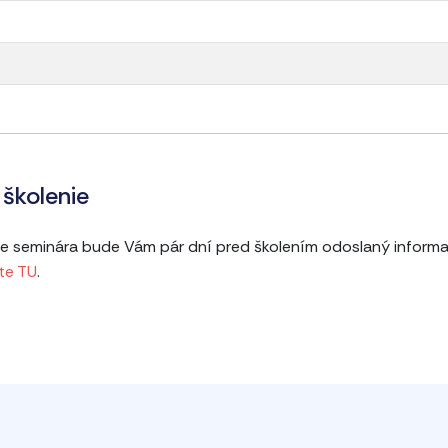
školenie
ine seminára bude Vám pár dní pred školením odoslaný informa
te TU
.