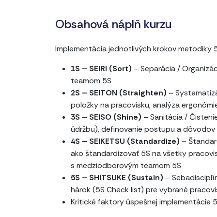
Obsahová náplň kurzu
Implementácia jednotlivých krokov metodiky
1S – SEIRI (Sort)
– Separácia / Organizá
teamom 5S
2S – SEITON (Straighten)
– Systematizá
položky na pracovisku, analýza ergonóm
3S – SEISO (Shine)
– Sanitácia / Čisten
údržbu), definovanie postupu a dôvodov
4S – SEIKETSU (Standardize)
– Štandard
ako štandardizovať 5S na všetky pracovi
s medziodborovým teamom 5S
5S – SHITSUKE (Sustain)
– Sebadisciplí
hárok (5S Check list) pre vybrané praco
Kritické faktory úspešnej implementácie 