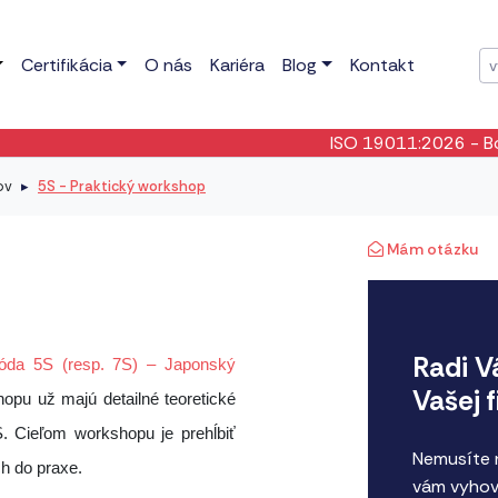
Certifikácia
O nás
Kariéra
Blog
Kontakt
ISO 19011:2026
- Bola publikovaná n
ov
5S - Praktický workshop
Mám otázku
Radi V
óda 5S (resp. 7S) – Japonský
Vašej 
hopu už majú detailné teoretické
. Cieľom workshopu je prehĺbiť
Nemusíte n
ch do praxe.
vám vyhov