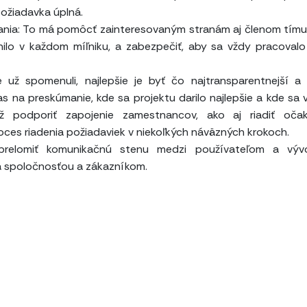
požiadavka úplná.
vania: To má pomôcť zainteresovaným stranám aj členom tímu
nilo v každom míľniku, a zabezpečiť, aby sa vždy pracovalo
už spomenuli, najlepšie je byť čo najtransparentnejší a
na preskúmanie, kde sa projektu darilo najlepšie a kde sa v
ž podporiť zapojenie zamestnancov, ako aj riadiť očak
roces riadenia požiadaviek v niekoľkých náväzných krokoch.
prelomiť komunikačnú stenu medzi používateľom a vývo
a spoločnosťou a zákazníkom.