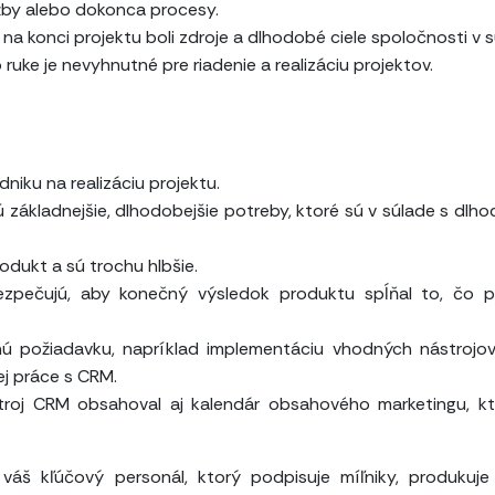
užby alebo dokonca procesy.
na konci projektu boli zdroje a dlhodobé ciele spoločnosti v s
ruke je nevyhnutné pre riadenie a realizáciu projektov.
iku na realizáciu projektu.
sú základnejšie, dlhodobejšie potreby, ktoré sú v súlade s dlh
odukt a sú trochu hlbšie.
zpečujú, aby konečný výsledok produktu spĺňal to, čo p
ú požiadavku, napríklad implementáciu vhodných nástrojov
j práce s CRM.
troj CRM obsahoval aj kalendár obsahového marketingu, k
váš kľúčový personál, ktorý podpisuje míľniky, produkuje