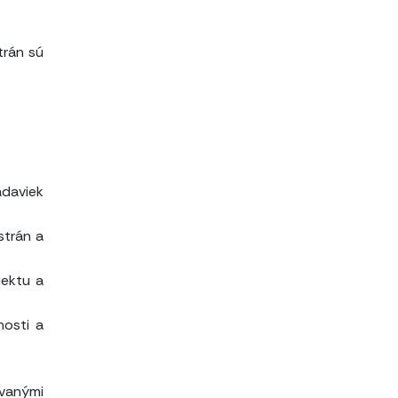
trán sú
adaviek
strán a
jektu a
nosti a
ovanými