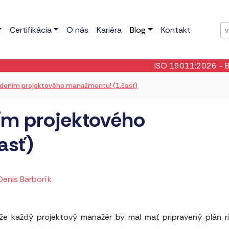
Certifikácia
O nás
Kariéra
Blog
Kontakt
ISO 19011:2026
- Bola publi
adením projektového manažmentu! (1.časť)
ím projektového
asť)
 Denis Barborík
že každý projektový manažér by mal mať pripravený plán r