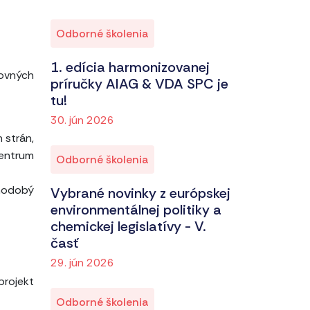
Odborné školenia
1. edícia harmonizovanej
covných
príručky AIAG & VDA SPC je
tu!
30. jún 2026
 strán,
centrum
Odborné školenia
lhodobý
Vybrané novinky z európskej
environmentálnej politiky a
chemickej legislatívy - V.
časť
29. jún 2026
projekt
Odborné školenia