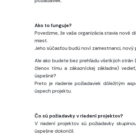
požiadaviek.
Ako to funguje?
Povedzme, že vaša organizácia stavia nové d
miest.
Jeho súčasťou budú noví zamestnanci, nový p
Ale ako budete bez prehľadu všetkých strán (
členov tímu a zákazníckej základne) vedieť
úspešné?
Preto je riadenie požiadaviek dôležitým as
úspech projektu.
Čo sú požiadavky v riadení projektov?
V riadení projektov sú požiadavky skupino
úspešne dokončil.