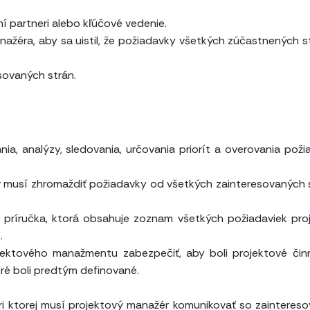
í partneri alebo kľúčové vedenie.
ažéra, aby sa uistil, že požiadavky všetkých zúčastnených s
sovaných strán.
a, analýzy, sledovania, určovania priorít a overovania poži
musí zhromaždiť požiadavky od všetkých zainteresovaných 
 príručka, ktorá obsahuje zoznam všetkých požiadaviek pro
.
jektového manažmentu zabezpečiť, aby boli projektové čin
oré boli predtým definované.
 pri ktorej musí projektový manažér komunikovať so zainteres