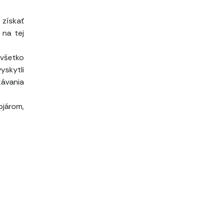
 získať
 na tej
 všetko
yskytli
ávania
járom,