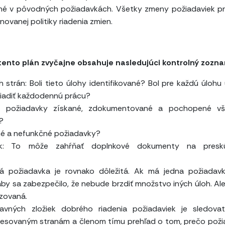
né v pôvodných požiadavkách. Všetky zmeny požiadaviek pr
ovanej politiky riadenia zmien.
 tento plán zvyčajne obsahuje nasledujúci kontrolný zozn
strán: Boli tieto úlohy identifikované? Bol pre každú úlohu
 riadiť každodennú prácu?
ieto požiadavky získané, zdokumentované a pochopené vš
?
čné a nefunkčné požiadavky?
iek: To môže zahŕňať doplnkové dokumenty na presk
ždá požiadavka je rovnako dôležitá. Ak má jedna požiadav
aby sa zabezpečilo, že nebude brzdiť množstvo iných úloh. Ale
zovaná.
vných zložiek dobrého riadenia požiadaviek je sledovat
eresovaným stranám a členom tímu prehľad o tom, prečo pož