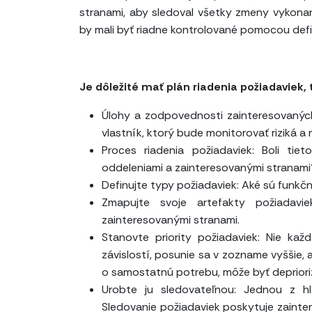
stranami, aby sledoval všetky zmeny vykona
by mali byť riadne kontrolované pomocou defin
Je dôležité mať plán riadenia požiadaviek,
Úlohy a zodpovednosti zainteresovaných 
vlastník, ktorý bude monitorovať riziká a
Proces riadenia požiadaviek: Boli t
oddeleniami a zainteresovanými stranami
Definujte typy požiadaviek: Aké sú funk
Zmapujte svoje artefakty požiadav
zainteresovanými stranami.
Stanovte priority požiadaviek: Nie ka
závislostí, posunie sa v zozname vyššie, 
o samostatnú potrebu, môže byť depriori
Urobte ju sledovateľnou: Jednou z hla
Sledovanie požiadaviek poskytuje zaint