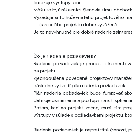
finalizuje výstupy a iné.
Môžu to byť zákazníci, členovia tímu, obchodn
Vyžaduje si to húževnatého projektového man
počas celého projektu dobre vyvážené.
Je to nevyhnutné pre dobré riadenie zaintere
Čo je riadenie požiadaviek?
Riadenie požiadaviek je proces dokumentovani
na projekt.
Zjednodušene povedané, projektový manažér 
následne vytvoriť plán riadenia požiadaviek.
Plán riadenia požiadaviek bude fungovať ako
definuje usmernenia a postupy na ich splnenie
Potom, keď sa projekt začne, musí tím pro
výstupy v súlade s požiadavkami projektu, kt
Riadenie požiadaviek je nepretržitá činnosť,