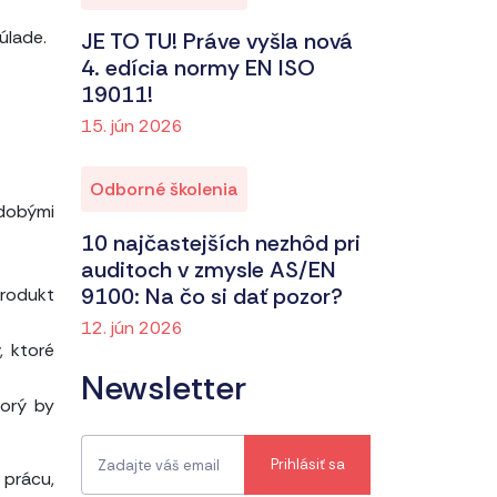
úlade.
JE TO TU! Práve vyšla nová
4. edícia normy EN ISO
19011!
15. jún 2026
Odborné školenia
odobými
10 najčastejších nezhôd pri
auditoch v zmysle AS/EN
9100: Na čo si dať pozor?
rodukt
12. jún 2026
, ktoré
Newsletter
torý by
 prácu,