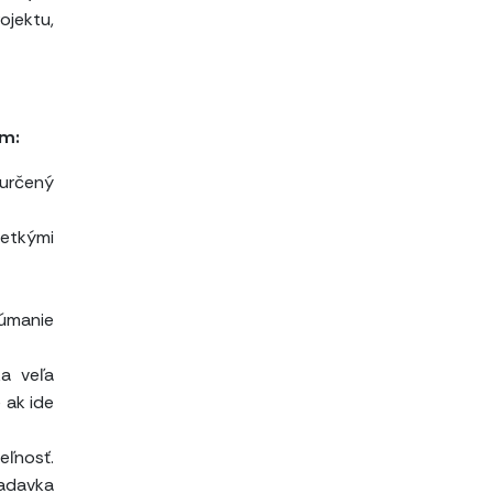
ojektu,
am:
 určený
etkými
úmanie
ka veľa
 ak ide
eľnosť.
iadavka