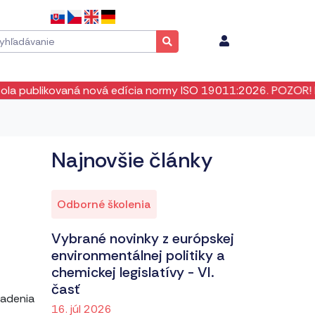
kovaná nová edícia normy ISO 19011:2026. POZOR! Neexistuje
Najnovšie články
Odborné školenia
Vybrané novinky z európskej
environmentálnej politiky a
chemickej legislatívy - VI.
časť
iadenia
16. júl 2026