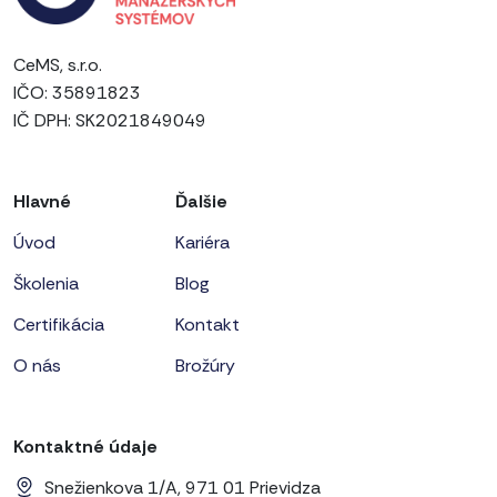
CeMS, s.r.o.
IČO: 35891823
IČ DPH: SK2021849049
Hlavné
Ďalšie
Úvod
Kariéra
Školenia
Blog
Certifikácia
Kontakt
O nás
Brožúry
Kontaktné údaje
Snežienkova 1/A, 971 01 Prievidza