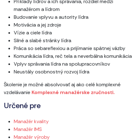
Príklady lídrov a ich správania, rozdiel medzi
manažérom a lídrom
Budovanie vplyvu a autority lídra
Motivácia a jej zdroje
Vízie a ciele lídra
Silné a slabé stránky lídra
Práca so sebareflexiou a prijímanie spätnej väzby
Komunikácia lídra, reč tela a neverbálna komunikácia
Vplyv správania lídra na spolupracovníkov
Neustály osobnostný rozvoj lídra
Školenie je možné absolvovať aj ako celé komplexné
vzdelávanie
Komplexné manažérske zručnosti.
Určené pre
Manažér kvality
Manažér IMS
Manažér výroby