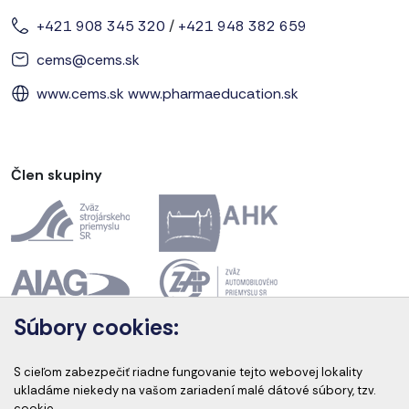
+421 908 345 320
/
+421 948 382 659
cems@cems.sk
www.cems.sk
www.pharmaeducation.sk
Člen skupiny
Súbory cookies:
Akreditácia kurzov
S cieľom zabezpečiť riadne fungovanie tejto webovej lokality
ukladáme niekedy na vašom zariadení malé dátové súbory, tzv.
cookie.