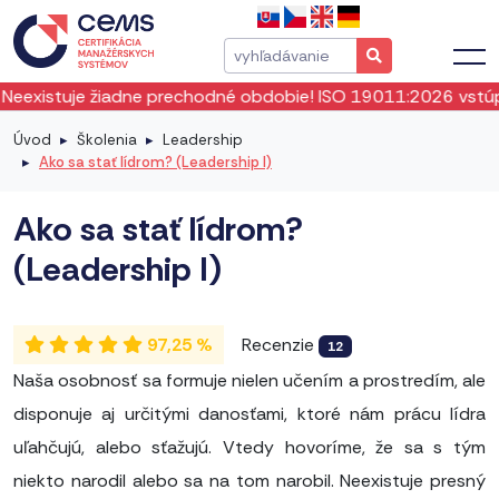
 prechodné obdobie! ISO 19011:2026 vstúpila do platnosti o
Úvod
Školenia
Leadership
Ako sa stať lídrom? (Leadership I)
Ako sa stať lídrom?
(Leadership I)
97,25 %
Recenzie
12
Naša osobnosť sa formuje nielen učením a prostredím, ale
disponuje aj určitými danosťami, ktoré nám prácu lídra
uľahčujú, alebo sťažujú. Vtedy hovoríme, že sa s tým
niekto narodil alebo sa na tom narobil. Neexistuje presný