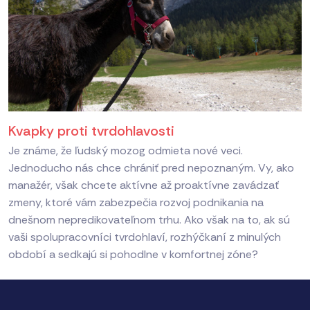
Kvapky proti tvrdohlavosti
Je známe, že ľudský mozog odmieta nové veci.
Jednoducho nás chce chrániť pred nepoznaným. Vy, ako
manažér, však chcete aktívne až proaktívne zavádzať
zmeny, ktoré vám zabezpečia rozvoj podnikania na
dnešnom nepredikovateľnom trhu. Ako však na to, ak sú
vaši spolupracovníci tvrdohlaví, rozhýčkaní z minulých
období a sedkajú si pohodlne v komfortnej zóne?