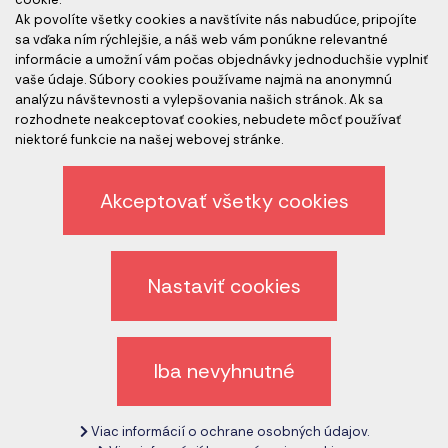
Ak povolíte všetky cookies a navštívite nás nabudúce, pripojíte
Akreditovaní audítori
sa vďaka ním rýchlejšie, a náš web vám ponúkne relevantné
informácie a umožní vám počas objednávky jednoduchšie vyplniť
vaše údaje. Súbory cookies používame najmä na anonymnú
analýzu návštevnosti a vylepšovania našich stránok. Ak sa
rozhodnete neakceptovať cookies, nebudete môcť používať
niektoré funkcie na našej webovej stránke.
Akceptovať všetky cookies
Etický kódex spoločnosti
Ochrana osobných údajov
Nastaviť cookies
Odhlásenie z newslettera
Všeobecné obchodné podmienky
Iba nevyhnutné
Zrušiť nastavenie cookies
Viac informácií o ochrane osobných údajov.