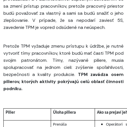
sa zmení prístup pracovníkov, pretože pracovný priestor
budú považovať za vlastný a sami sa budú snažiť o jeho
zlepšovanie. V prípade, že sa nepodarí zaviesť 5S,
zavedenie TPM je vopred odsúdené na neúspech.
Pretože TPM vyžaduje zmenu prístupu k údržbe, je nutné
vytvoriť tímy pracovníkov, ktoré budú mať časti TPM pod
svojim patronátom. Tímy, nazývané piliere, musia
spolupracovať na jednom cieli: zvýšenie spoľahlivosti,
bezpečnosti a kvality produkcie.
TPM zavádza osem
pilierov, ktorých aktivity pokrývajú celú oblasť činnosti
podniku.
Pilier
Úloha piliera
Ako sa prejaví je
Prenáša
Operátori s