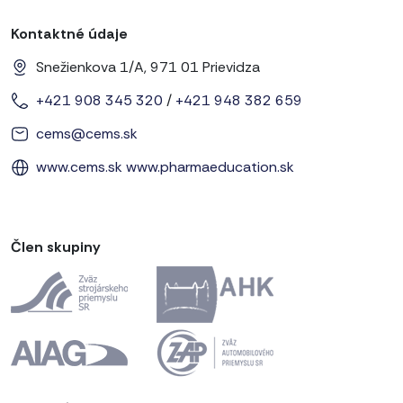
Kontaktné údaje
Snežienkova 1/A, 971 01 Prievidza
+421 908 345 320
/
+421 948 382 659
cems@cems.sk
www.cems.sk
www.pharmaeducation.sk
Člen skupiny