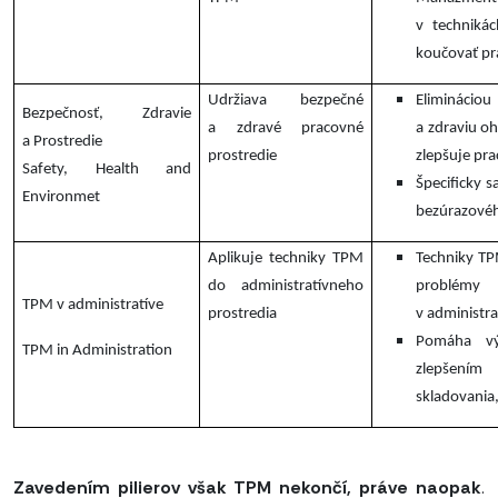
v techniká
koučovať pr
Udržiava bezpečné
Elimináci
Bezpečnosť, Zdravie
a zdravé pracovné
a zdraviu oh
a Prostredie
prostredie
zlepšuje pr
Safety, Health and
Špecificky s
Environmet
bezúrazovéh
Aplikuje techniky TPM
Techniky TP
do administratívneho
problé
TPM v administratíve
prostredia
v administr
Pomáha vý
TPM in Administration
zlepšením
skladovania
Zavedením pilierov však TPM nekončí, práve naopak
.