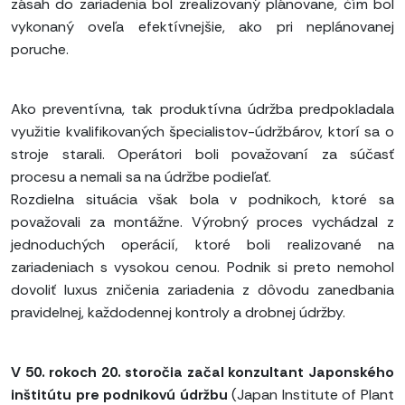
zásah do zariadenia bol zrealizovaný plánovane, čím bol
vykonaný oveľa efektívnejšie, ako pri neplánovanej
poruche.
Ako preventívna, tak produktívna údržba predpokladala
využitie kvalifikovaných špecialistov-údržbárov, ktorí sa o
stroje starali. Operátori boli považovaní za súčasť
procesu a nemali sa na údržbe podieľať.
Rozdielna situácia však bola v podnikoch, ktoré sa
považovali za montážne. Výrobný proces vychádzal z
jednoduchých operácií, ktoré boli realizované na
zariadeniach s vysokou cenou. Podnik si preto nemohol
dovoliť luxus zničenia zariadenia z dôvodu zanedbania
pravidelnej, každodennej kontroly a drobnej údržby.
V 50. rokoch 20. storočia začal konzultant Japonského
inštitútu pre podnikovú údržbu
(Japan Institute of Plant