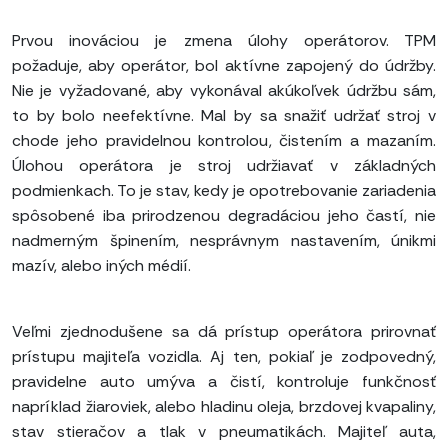
Prvou inováciou je zmena úlohy operátorov. TPM
požaduje, aby operátor, bol aktívne zapojený do údržby.
Nie je vyžadované, aby vykonával akúkoľvek údržbu sám,
to by bolo neefektívne. Mal by sa snažiť udržať stroj v
chode jeho pravidelnou kontrolou, čistením a mazaním.
Úlohou operátora je stroj udržiavať v základných
podmienkach. To je stav, kedy je opotrebovanie zariadenia
spôsobené iba prirodzenou degradáciou jeho častí, nie
nadmerným špinením, nesprávnym nastavením, únikmi
mazív, alebo iných médií.
Veľmi zjednodušene sa dá prístup operátora prirovnať
prístupu majiteľa vozidla. Aj ten, pokiaľ je zodpovedný,
pravidelne auto umýva a čistí, kontroluje funkčnosť
napríklad žiaroviek, alebo hladinu oleja, brzdovej kvapaliny,
stav stieračov a tlak v pneumatikách. Majiteľ auta,