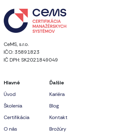
CeMS, s.r.o.
IČO: 35891823
IČ DPH: SK2021849049
Hlavné
Ďalšie
Úvod
Kariéra
Školenia
Blog
Certifikácia
Kontakt
O nás
Brožúry