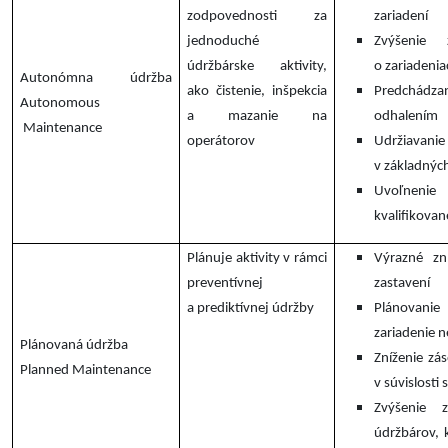
zodpovednosti za
zariadení
jednoduché
Zvýšenie 
údržbárske aktivity,
o zariadenia
Autonómna údržba
ako čistenie, inšpekcia
Predchádz
Autonomous
a mazanie na
odhalením
Maintenance
operátorov
Udržiav
v základný
Uvoľneni
kvalifikovan
Plánuje aktivity v rámci
Výrazné zn
preventívnej
zastavení
a prediktívnej údržby
Plánovanie
zariadenie 
Plánovaná údržba
Zníženie zá
Planned Maintenance
v súvislosti
Zvýšenie z
údržbárov, 