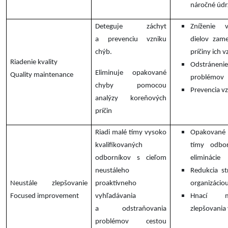
náročné údr
Deteguje záchyt
Zníženie 
a prevenciu vzniku
dielov zam
chýb.
príčiny ich v
Riadenie kvality
Odstránen
Eliminuje opakované
Quality maintenance
problémov
chyby pomocou
Prevencia v
analýzy koreňových
príčin
Riadi malé tímy vysoko
Opakované 
kvalifikovaných
tímy odbo
odborníkov s cieľom
eliminácie
neustáleho
Redukcia st
Neustále zlepšovanie
proaktívneho
organizácio
Focused improvement
vyhľadávania
Hnací m
a odstraňovania
zlepšovania
problémov cestou