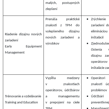
malých, postupných
zlepšení
Prenáša praktické
Zrýchlen
znalosti z TPM do
zariadení 
vylepšeného dizajnu
eliminác
Riadenie dizajnu nových
nových zariadení a
inštalácií
zariadení
výrobkov
Zjednoduše
Early Equipment
čistenia
Management
dizajnu za
operátor
inštalácie za
Vypĺňa medzery
Operátori
v znalostiach
znalosti úd
operátorov, údržbárov
problémov
Trénovanie a vzdelávanie
a managementu
Údržbári
Training and Education
v prepojení na ciele
preventívnej
TPM
Manažm