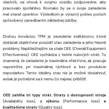
vlastník, sa chová k svojmu vozidlu zodpovedne, aby
pracovalo spoľahlivo. Rovnako by sa o svoje zariadenie
mal starať operátor. Výsledkom je výrazný pokles porúch
spôsobený zanedbaním základnej údržby.
Druhou inováciou TPM je zavedenie indikátorov, ktoré
dokázali objektívne posúdiť stav zariadenia a jeho hlavné
problémy. Najdôležitejším sa stala OEE (Overall Equipment
Effectiveness). OEE vychádza z teórie nulových strát. To
znamená, že zariadenie je maximálne efektívne, ak pracuje
nepretržite, pri maximálnej rýchlosti a bez produkcie
nepodarkov. Tento ideálny stav nie je možné dosiahnuť,
avšak je potrebné sa k nemu čo najviac priblížiť.
OEE zahŕňa tri typy strát
.
Straty z dostupnosti stroja
(Availability loss),
z výkonu
(Performance loss)
a
kvalitatívne straty
(Quality loss).