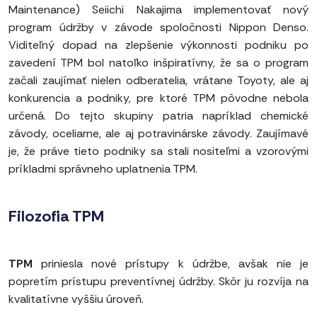
Maintenance) Seiichi Nakajima implementovať nový
program údržby v závode spoločnosti Nippon Denso.
Viditeľný dopad na zlepšenie výkonnosti podniku po
zavedení TPM bol natoľko inšpiratívny, že sa o program
začali zaujímať nielen odberatelia, vrátane Toyoty, ale aj
konkurencia a podniky, pre ktoré TPM pôvodne nebola
určená. Do tejto skupiny patria napríklad chemické
závody, oceliarne, ale aj potravinárske závody. Zaujímavé
je, že práve tieto podniky sa stali nositeľmi a vzorovými
príkladmi správneho uplatnenia TPM.
Filozofia TPM
TPM
priniesla nové prístupy k údržbe, avšak nie je
popretím prístupu preventívnej údržby. Skôr ju rozvíja na
kvalitatívne vyššiu úroveň.