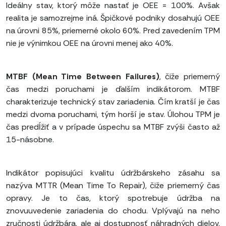
Ideálny stav, ktorý môže nastať je OEE = 100%. Avšak
realita je samozrejme iná. Špičkové podniky dosahujú OEE
na úrovni 85%, priemerné okolo 60%. Pred zavedením TPM
nie je výnimkou OEE na úrovni menej ako 40%.
MTBF (Mean Time Between Failures)
, čiže priemerný
čas medzi poruchami je ďalším indikátorom. MTBF
charakterizuje technický stav zariadenia. Čím kratší je čas
medzi dvoma poruchami, tým horší je stav. Úlohou TPM je
čas predĺžiť a v prípade úspechu sa MTBF zvýši často až
15-násobne.
Indikátor popisujúci kvalitu údržbárskeho zásahu sa
nazýva MTTR (Mean Time To Repair), čiže priemerný čas
opravy. Je to čas, ktorý spotrebuje údržba na
znovuuvedenie zariadenia do chodu. Vplývajú na neho
zručnosti údržbára, ale aj dostupnosť náhradných dielov,