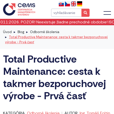
! Neexistuje žiadne prechodné obdobie! ISO 19011:2026 vstú
Úvod
Blog
Odborné školenia
Total Productive Maintenance: cesta k takmer bezporuchovej
výrobe - Prvá časť
Total Productive
Maintenance: cesta k
takmer bezporuchovej
výrobe - Prvá časť
KATEGÓRIA
Odborné školenia
|
AUTOR
Ing. Tomáš Foltin