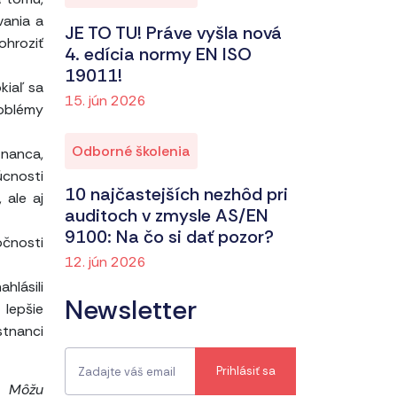
vania a
JE TO TU! Práve vyšla nová
ohroziť
4. edícia normy EN ISO
19011!
kiaľ sa
15. jún 2026
oblémy
Odborné školenia
tnanca,
úcnosti
10 najčastejších nezhôd pri
 ale aj
auditoch v zmysle AS/EN
9100: Na čo si dať pozor?
očnosti
12. jún 2026
hlásili
Newsletter
 lepšie
stnanci
? Môžu