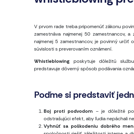
V prvom rade treba pripomenúť zákonu povin
zamestnáva najmenej 50 zamestnancov, a z
najmenej 5 zamestnancov, je povinný určiť o
súvislosti s preverovaním oznámení.
Whistleblowing
poskytuje dôležitú službu
predstavuje dôverný spôsob podávania oznáme
Poďme si predstaviť jedn
Boj proti podvodom
– je dôležité po
odstrašujúci efekt, aby ľudia nepáchali ne
Vyhnúť sa poškodeniu dobrého men
spoločnosti riešiť záležitosti interne