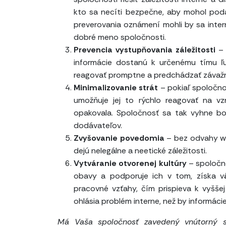
kto sa necíti bezpečne, aby mohol poda
preverovania oznámení mohli by sa inter
dobré meno spoločnosti.
Prevencia vystupňovania záležitosti
–
informácie dostanú k určenému tímu ľ
reagovať promptne a predchádzať závažn
Minimalizovanie strát
– pokiaľ spoločno
umožňuje jej to rýchlo reagovať na vz
opakovala. Spoločnosť sa tak vyhne bol
dodávateľov.
Zvyšovanie povedomia
– bez odvahy wh
dejú nelegálne a neetické záležitosti.
Vytváranie otvorenej kultúry
– spoločno
obavy a podporuje ich v tom, získa vä
pracovné vzťahy, čím prispieva k vyššej 
ohlásia problém interne, než by informácie 
Má Vaša spoločnosť zavedený vnútorný 