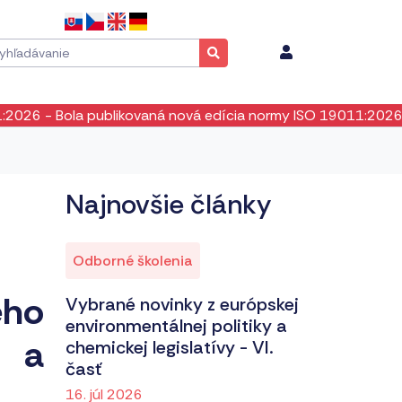
 publikovaná nová edícia normy ISO 19011:2026. POZOR! Neex
Najnovšie články
Odborné školenia
ého
Vybrané novinky z európskej
environmentálnej politiky a
 a
chemickej legislatívy - VI.
časť
16. júl 2026