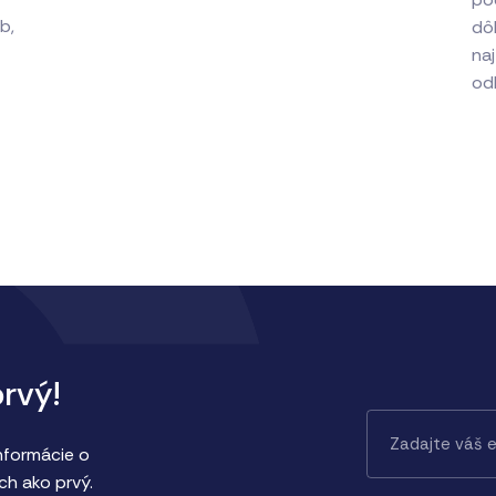
b,
dôl
na
od
prvý!
informácie o
ch ako prvý.