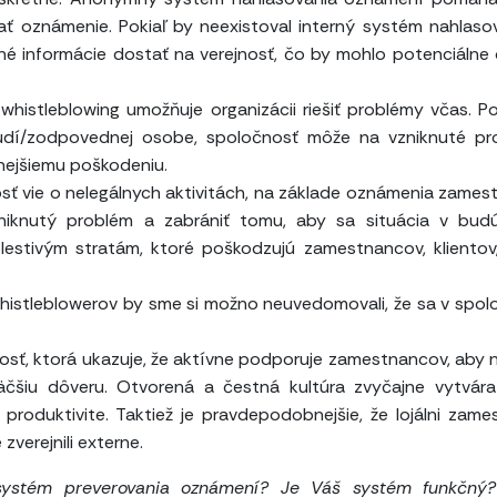
ť oznámenie. Pokiaľ by neexistoval interný systém nahlaso
né informácie dostať na verejnosť, čo by mohlo potenciálne 
 whistleblowing umožňuje organizácii riešiť problémy včas. Po
udí/zodpovednej osobe, spoločnosť môže na vzniknuté pr
ejšiemu poškodeniu.
sť vie o nelegálnych aktivitách, na základe oznámenia zames
niknutý problém a zabrániť tomu, aby sa situácia v bud
estivým stratám, ktoré poškodzujú zamestnancov, klientov,
istleblowerov by sme si možno neuvedomovali, že sa v spol
sť, ktorá ukazuje, že aktívne podporuje zamestnancov, aby na
čšiu dôveru. Otvorená a čestná kultúra zvyčajne vytvára
produktivite. Taktiež je pravdepodobnejšie, že lojálni zame
zverejnili externe.
systém preverovania oznámení? Je Váš systém funkčný