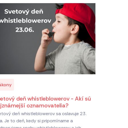
ákony
etový deň whistleblowerov - Akí sú
jznámejší oznamovatelia?
etový deň whistleblowerov sa oslavuje 23.
a. Je to deň, kedy si pripomíname a
dporujeme snahu whistleblowerov a ich