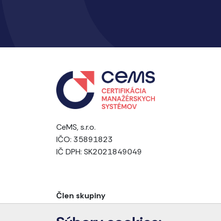
CeMS, s.r.o.
IČO: 35891823
IČ DPH: SK2021849049
Člen skupiny