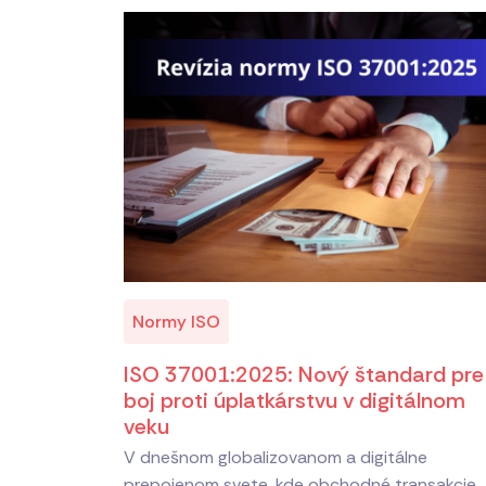
Normy ISO
ISO 37001:2025: Nový štandard pre
boj proti úplatkárstvu v digitálnom
veku
V dnešnom globalizovanom a digitálne
prepojenom svete, kde obchodné transakcie