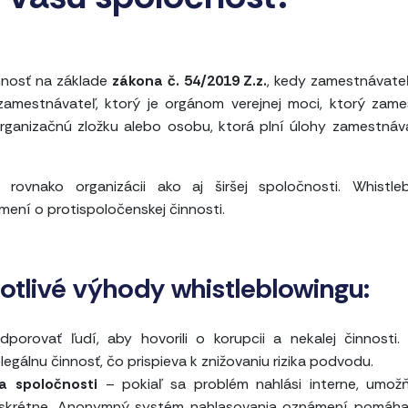
nosť na základe
zákona č. 54/2019 Z.z.
, kedy zamestnávateľ
amestnávateľ, ktorý je orgánom verejnej moci, ktorý zam
rganizačnú zložku alebo osobu, ktorá plní úlohy zamestnáv
 rovnako organizácii ako aj širšej spoločnosti. Whistle
ní o protispoločenskej činnosti.
otlivé výhody whistleblowingu:
dporovať ľudí, aby hovorili o korupcii a nekalej činnosti
legálnu činnosť, čo prispieva k znižovaniu rizika podvodu.
a spoločnosti
– pokiaľ sa problém nahlási interne, umož
 a diskrétne. Anonymný systém nahlasovania oznámení pomáh