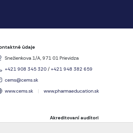
ontaktné údaje
Snežienkova 1/A, 971 01 Prievidza
+421 908 345 320
/
+421 948 382 659
cems@cems.sk
www.cems.sk
|
www.pharmaeducation.sk
Akreditovaní audítori