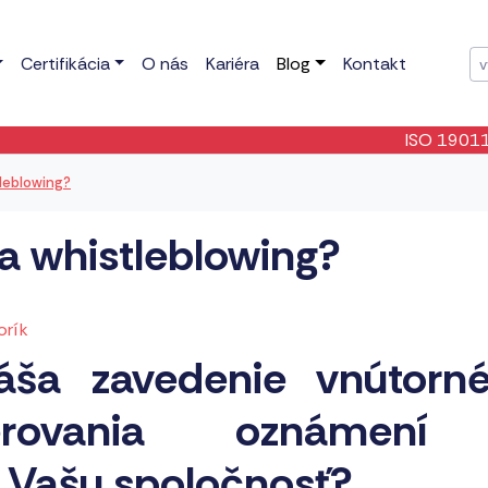
Certifikácia
O nás
Kariéra
Blog
Kontakt
ISO 19011:2026
- Bola
leblowing?
a whistleblowing?
orík
áša zavedenie vnútorn
erovania oznámení
e Vašu spoločnosť?