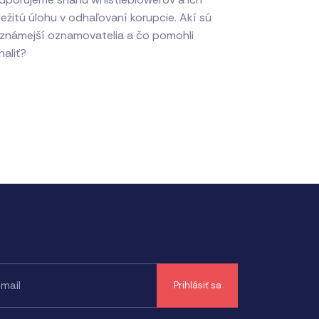
ežitú úlohu v odhaľovaní korupcie. Akí sú
jznámejší oznamovatelia a čo pomohli
haliť?