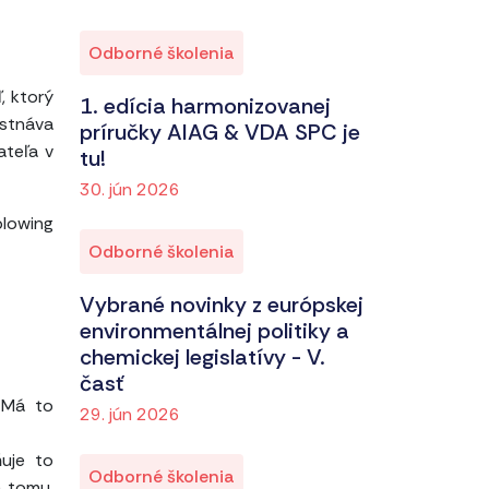
Odborné školenia
, ktorý
1. edícia harmonizovanej
estnáva
príručky AIAG & VDA SPC je
ateľa v
tu!
30. jún 2026
blowing
Odborné školenia
Vybrané novinky z európskej
environmentálnej politiky a
chemickej legislatívy - V.
časť
. Má to
29. jún 2026
ňuje to
Odborné školenia
a tomu,